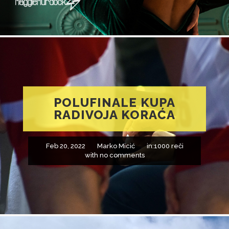
POLUFINALE KUPA
RADIVOJA KORAĆA
Feb 20, 2022
Marko Micić
in:
1000 reči
with
no comments