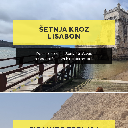
ŠETNJA KROZ
LISABON
Dec 30, 2021
Sonja Urošević
in:
1000 reči
with
no comments