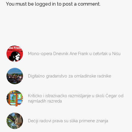
You must be
logged in
to post a comment.
Mono-opera Dnevnik Ane Frank u četvrtak u Nišu
Digitalno građanstvo za omladinske radnike
Kritičko i istraživačko razmišljanje u školi Čegar od
najmlađih razreda
Dečiji radovi prava su slika primene znanja