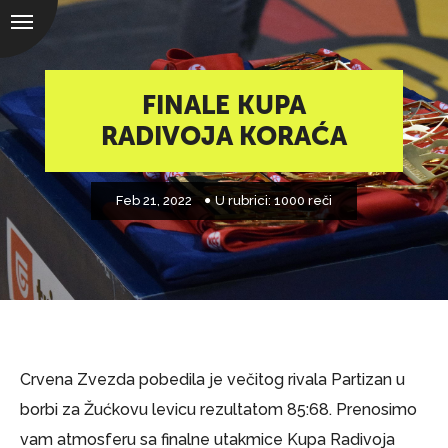
FINALE KUPA
RADIVOJA KORAĆA
Feb 21, 2022
U rubrici:
1000 reči
Crvena Zvezda pobedila je večitog rivala Partizan u
borbi za Žućkovu levicu rezultatom 85:68. Prenosimo
vam atmosferu sa finalne utakmice Kupa Radivoja