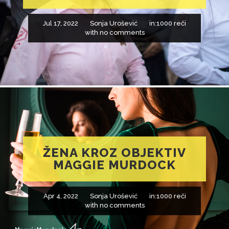
Jul 17, 2022
Sonja Urošević
in:
1000 reči
with
no comments
ŽENA KROZ OBJEKTIV
MAGGIE MURDOCK
Apr 4, 2022
Sonja Urošević
in:
1000 reči
with
no comments