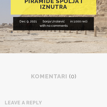
PIRAMIDE SPOLJA I
IZNUTRA
Dec 9, 2021
Sonja Urošević
in:
1000 reči
with
no comments
KOMENTARI
(0)
LEAVE A REPLY