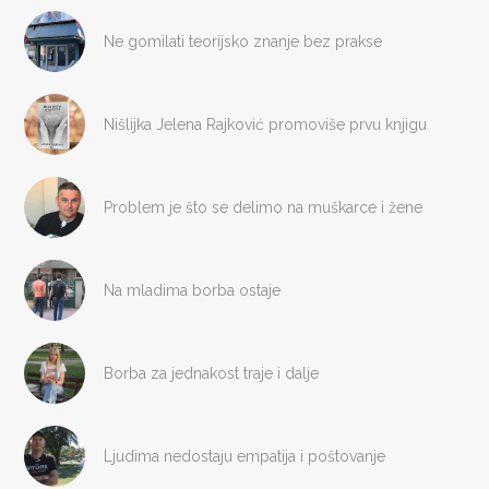
Ne gomilati teorijsko znanje bez prakse
Nišlijka Jelena Rajković promoviše prvu knjigu
Problem je što se delimo na muškarce i žene
Na mladima borba ostaje
Borba za jednakost traje i dalje
Ljudima nedostaju empatija i poštovanje