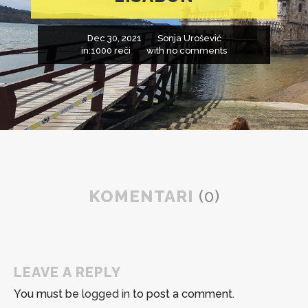
Dec 30, 2021
Sonja Urošević
in:
1000 reči
with
no comments
KOMENTARI
(0)
LEAVE A REPLY
You must be
logged in
to post a comment.