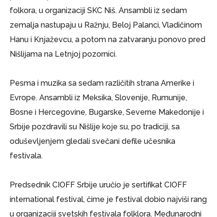
folkora, u organizaciji SKC Niš. Ansambli iz sedam
zemalja nastupaju u Ražnju, Beloj Palanci, Vladičinom
Hanu i Knjaževcu, a potom na zatvaranju ponovo pred
Nišlijama na Letnjoj pozornici.
Pesma i muzika sa sedam različitih strana Amerike i
Evrope. Ansambli iz Meksika, Slovenije, Rumunije,
Bosne i Hercegovine, Bugarske, Severne Makedonije i
Srbije pozdravili su Nišlije koje su, po tradiciji, sa
oduševljenjem gledali svečani defile učesnika
festivala.
Predsednik CIOFF Srbije uručio je sertifikat CIOFF
international festival, čime je festival dobio najviši rang
u organizaciji svetskih festivala folklora. Međunarodni