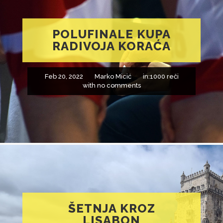
POLUFINALE KUPA
RADIVOJA KORAĆA
Feb 20, 2022
Marko Micić
in:
1000 reči
with
no comments
ŠETNJA KROZ
LISABON