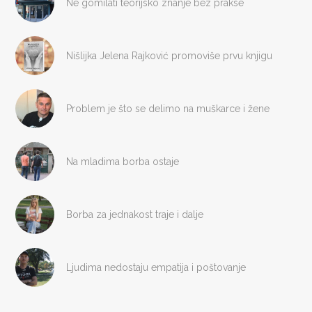
Ne gomilati teorijsko znanje bez prakse
Nišlijka Jelena Rajković promoviše prvu knjigu
Problem je što se delimo na muškarce i žene
Na mladima borba ostaje
Borba za jednakost traje i dalje
Ljudima nedostaju empatija i poštovanje