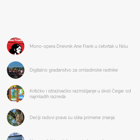
Mono-opera Dnevnik Ane Frank u četvrtak u Nišu
Digitalno građanstvo za omladinske radnike
Kritičko i istraživačko razmišljanje u školi Čegar od
najmlađih razreda
Dečiji radovi prava su slika primene znanja