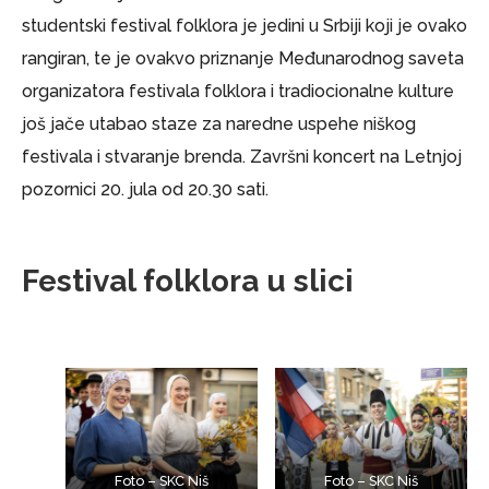
studentski festival folklora je jedini u Srbiji koji je ovako
rangiran, te je ovakvo priznanje Međunarodnog saveta
organizatora festivala folklora i tradiocionalne kulture
još jače utabao staze za naredne uspehe niškog
festivala i stvaranje brenda. Završni koncert na Letnjoj
pozornici 20. jula od 20.30 sati.
Festival folklora u slici
Foto – SKC Niš
Foto – SKC Niš