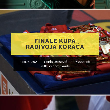
FINALE KUPA
RADIVOJA KORAĆA
Feb 21, 2022
Sonja Urošević
in:
1000 reči
with
no comments