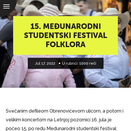
15. MEĐUNARODNI
STUDENTSKI FESTIVAL
FOLKLORA
Jul 17, 2022
U rubrici:
1000 reči
Svečanim defileom Obrenovićevom ulicom, a potom i
velikim koncertom na Letnjoj pozornici 16. jula je
počeo 15. po redu Međunarodni studentski festival