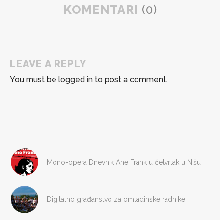
KOMENTARI
(0)
LEAVE A REPLY
You must be
logged in
to post a comment.
Mono-opera Dnevnik Ane Frank u četvrtak u Nišu
Digitalno građanstvo za omladinske radnike