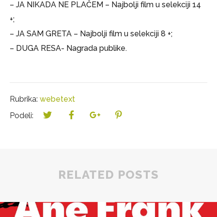
– JA NIKADA NE PLAČEM – Najbolji film u selekciji 14
+;
– JA SAM GRETA – Najbolji film u selekciji 8 +;
– DUGA RESA- Nagrada publike.
Rubrika:
webetext
Podeli:
RELATED POSTS