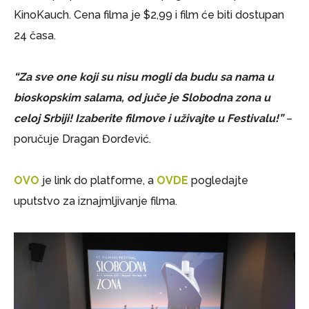
KinoKauch. Cena filma je $2,99 i film će biti dostupan
24 časa.
“Za sve one koji su nisu mogli da budu sa nama u
bioskopskim salama, od juče je Slobodna zona u
celoj Srbiji! Izaberite filmove i uživajte u Festivalu!”
–
poručuje Dragan Đorđević.
OVO
je link do platforme, a
OVDE
pogledajte
uputstvo za iznajmljivanje filma.