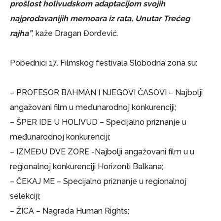
prošlost holivudskom adaptacijom svojih
najprodavanijih memoara iz rata, Unutar Trećeg
rajha”
, kaže Dragan Đorđević.
Pobednici 17. Filmskog festivala Slobodna zona su:
– PROFESOR BAHMAN I NJEGOVI ČASOVI – Najbolji
angažovani film u međunarodnoj konkurenciji;
– ŠPER IDE U HOLIVUD – Specijalno priznanje u
međunarodnoj konkurenciji;
– IZMEĐU DVE ZORE -Najbolji angažovani film u u
regionalnoj konkurenciji Horizonti Balkana;
– ČEKAJ ME – Specijalno priznanje u regionalnoj
selekciji;
– ŽICA – Nagrada Human Rights;