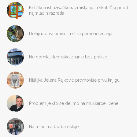
Kritičko i istraživačko razmišljanje u školi Čegar od
najmlađih razreda
Dečiji radovi prava su slika primene znanja
Ne gomilati teorijsko znanje bez prakse
Nišlijka Jelena Rajković promoviše prvu knjigu
Problem je što se delimo na muškarce i žene
Na mladima borba ostaje