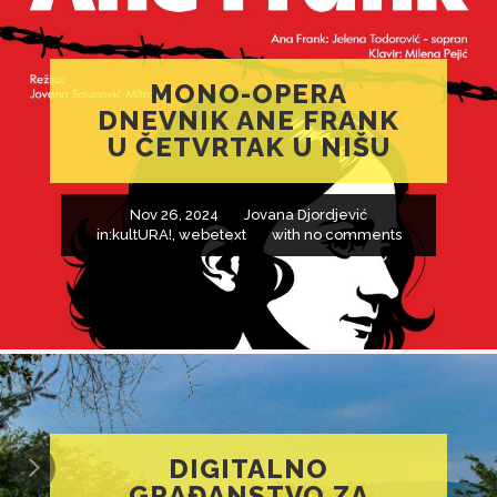
MONO-OPERA
DNEVNIK ANE FRANK
U ČETVRTAK U NIŠU
Nov 26, 2024
Jovana Djordjević
in:
kultURA!
,
webetext
with
no comments
DIGITALNO
GRAĐANSTVO ZA