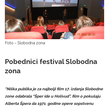
Foto – Slobodna zona
Pobednici festival Slobodna
zona
“Niška publika je za najbolji film 17. izdanja Slobodne
zone odabrala “Šper ide u Holivud”, film o pokušaju
Alberta Špera da 1971. godine opere sopstvenu