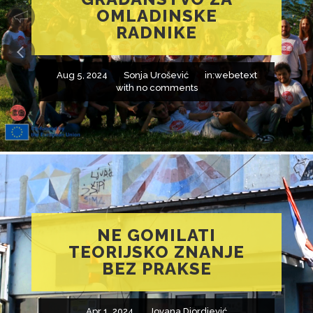
OMLADINSKE
RADNIKE
Aug 5, 2024
Sonja Urošević
in:
webetext
with
no comments
NE GOMILATI
TEORIJSKO ZNANJE
BEZ PRAKSE
Apr 1, 2024
Jovana Djordjević