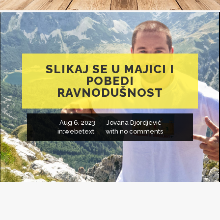
SLIKAJ SE U MAJICI I
POBEDI
RAVNODUŠNOST
Aug 6, 2023
Jovana Djordjević
in:
webetext
with
no comments