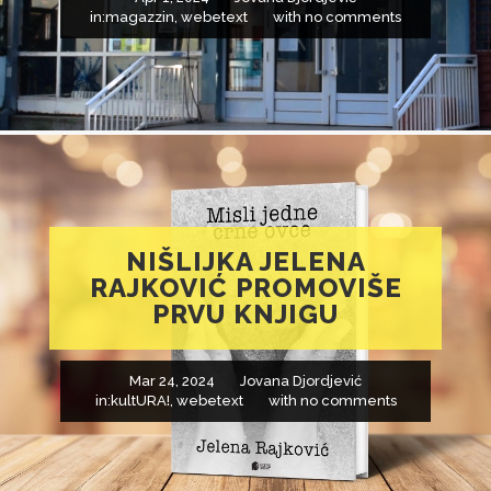
in:
magazzin
,
webetext
with
no comments
NIŠLIJKA JELENA
RAJKOVIĆ PROMOVIŠE
PRVU KNJIGU
Mar 24, 2024
Jovana Djordjević
in:
kultURA!
,
webetext
with
no comments