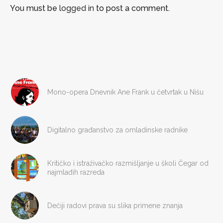
You must be
logged in
to post a comment.
Mono-opera Dnevnik Ane Frank u četvrtak u Nišu
Digitalno građanstvo za omladinske radnike
Kritičko i istraživačko razmišljanje u školi Čegar od
najmlađih razreda
Dečiji radovi prava su slika primene znanja