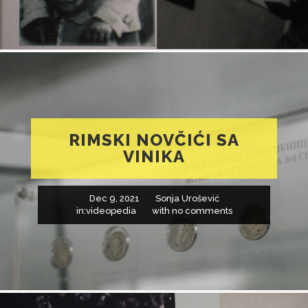
RIMSKI NOVČIĆI SA
VINIKA
Dec 9, 2021
Sonja Urošević
in:
videopedia
with
no comments