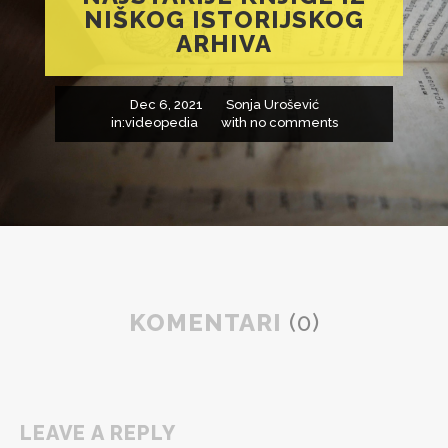
NIŠKOG ISTORIJSKOG
ARHIVA
Dec 6, 2021
Sonja Urošević
in:
videopedia
with
no comments
KOMENTARI
(0)
LEAVE A REPLY