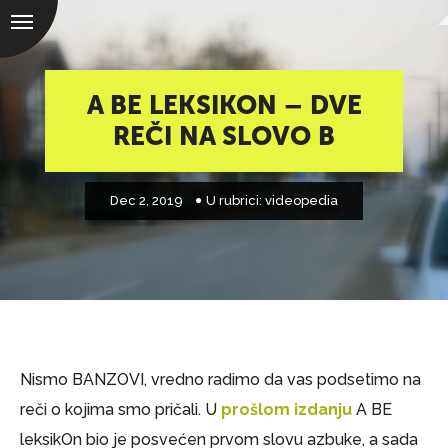
A BE LEKSIKON – DVE
REČI NA SLOVO B
Dec 2, 2019
U rubrici:
videopedia
Nismo BANZOVI, vredno radimo da vas podsetimo na
reči o kojima smo pričali. U
prošlom izdanju
A BE
leksikOn bio je posvećen prvom slovu azbuke, a sada