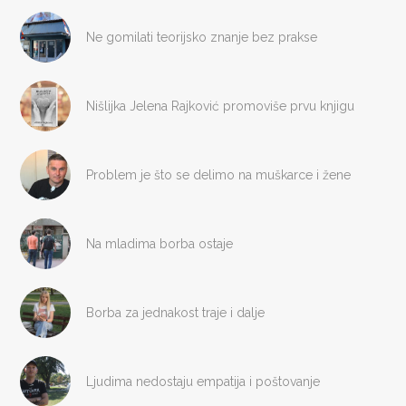
Ne gomilati teorijsko znanje bez prakse
Nišlijka Jelena Rajković promoviše prvu knjigu
Problem je što se delimo na muškarce i žene
Na mladima borba ostaje
Borba za jednakost traje i dalje
Ljudima nedostaju empatija i poštovanje