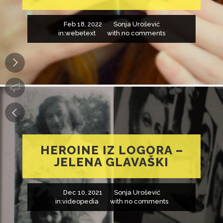
Feb 18, 2022
Sonja Urošević
in:
webetext
with
no comments
HEROINE IZ LOGORA –
JELENA GLAVAŠKI
Dec 10, 2021
Sonja Urošević
in:
videopedia
with
no comments