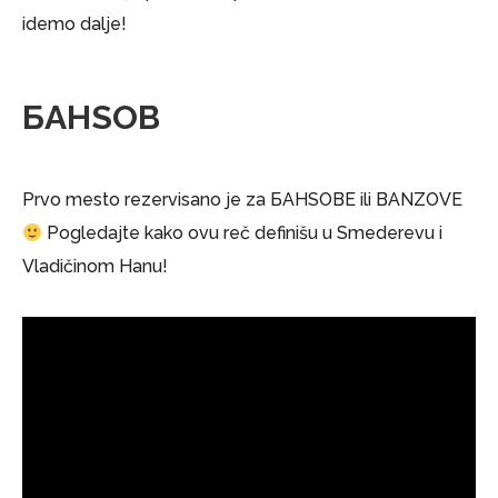
idemo dalje!
БАНSОВ
Prvo mesto rezervisano je za БАНSОВE ili BANZOVE
Pogledajte kako ovu reč definišu u Smederevu i
Vladičinom Hanu!