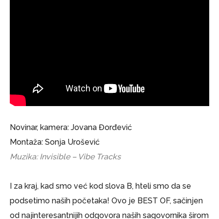
Novinar, kamera: Jovana Đorđević
Montaža: Sonja Urošević
Muzika: Invisible – Vibe Tracks
I za kraj, kad smo već kod slova B, hteli smo da se
podsetimo naših početaka! Ovo je BEST OF, sačinjen
od najinteresantnijih odgovora naših sagovornika širom