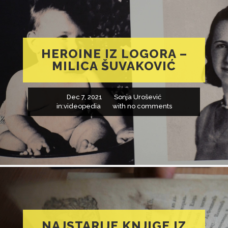
HEROINE IZ LOGORA –
MILICA ŠUVAKOVIĆ
Dec 7, 2021
Sonja Urošević
in:
videopedia
with
no comments
NAJSTARIJE KNJIGE IZ