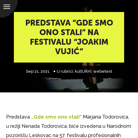
PREDSTAVA “GDE SMO
ONO STALI” NA
FESTIVALU “JOAKIM
VUJIĆ”
Sep 21, 2021
U rubrici:
kultURA!
,
webetext
Predstava
,,Gde smo ono stali“
Marjana Todorovića,
u režiji Nenada Todorovića, biće izvedena u Narodnom
pozorištu Leskovac na 57. festivalu profesionalnih