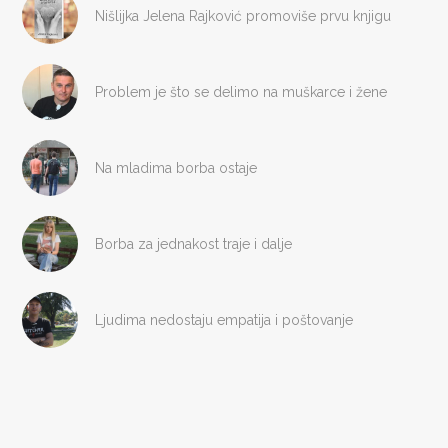
Nišlijka Jelena Rajković promoviše prvu knjigu
Problem je što se delimo na muškarce i žene
Na mladima borba ostaje
Borba za jednakost traje i dalje
Ljudima nedostaju empatija i poštovanje