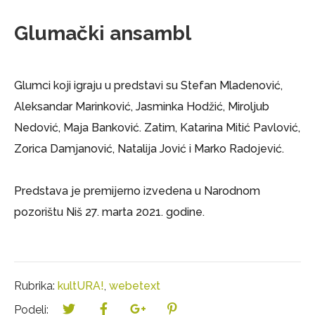
Glumački ansambl
Glumci koji igraju u predstavi su Stefan Mladenović,
Aleksandar Marinković, Jasminka Hodžić, Miroljub
Nedović, Maja Banković. Zatim, Katarina Mitić Pavlović,
Zorica Damjanović, Natalija Jović i Marko Radojević.
Predstava je premijerno izvedena u Narodnom
pozorištu Niš 27. marta 2021. godine.
Rubrika:
kultURA!
,
webetext
Podeli: