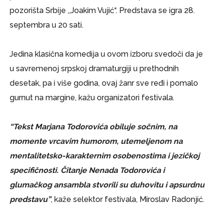
pozorišta Srbije ,,Joakim Vujić“. Predstava se igra 28.
septembra u 20 sati.
Jedina klasična komedija u ovom izboru svedoči da je
u savremenoj srpskoj dramaturgiji u prethodnih
desetak, pa i više godina, ovaj žanr sve ređi i pomalo
gurnut na margine, kažu organizatori festivala.
“Tekst Marjana Todorovića obiluje sočnim, na
momente vrcavim humorom, utemeljenom na
mentalitetsko-karakternim osobenostima i jezičkoj
specifičnosti. Čitanje Nenada Todorovića i
glumačkog ansambla stvorili su duhovitu i apsurdnu
predstavu”
, kaže selektor festivala, Miroslav Radonjić.