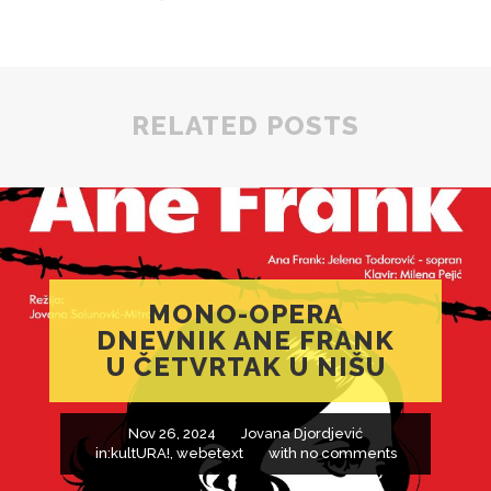
RELATED POSTS
MONO-OPERA
DNEVNIK ANE FRANK
U ČETVRTAK U NIŠU
Nov 26, 2024
Jovana Djordjević
in:
kultURA!
,
webetext
with
no comments