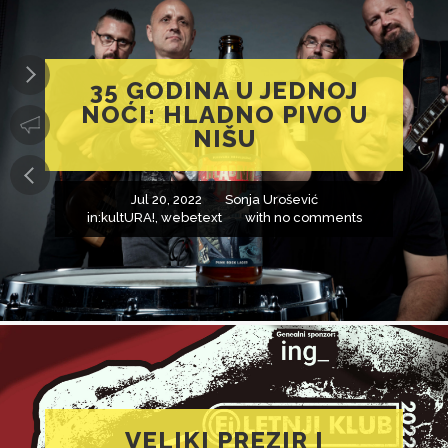
35 GODINA U JEDNOJ
NOĆI: HLADNO PIVO U
NIŠU
Jul 20, 2022
Sonja Urošević
in:
kultURA!
,
webetext
with
no comments
VELIKI PREZIR I