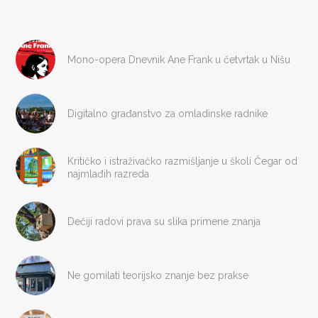
Mono-opera Dnevnik Ane Frank u četvrtak u Nišu
Digitalno građanstvo za omladinske radnike
Kritičko i istraživačko razmišljanje u školi Čegar od
najmlađih razreda
Dečiji radovi prava su slika primene znanja
Ne gomilati teorijsko znanje bez prakse