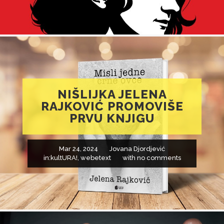
NIŠLIJKA JELENA
RAJKOVIĆ PROMOVIŠE
PRVU KNJIGU
Mar 24, 2024
Jovana Djordjević
in:
kultURA!
,
webetext
with
no comments