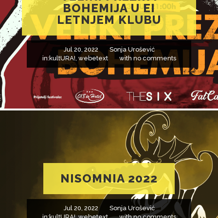
BOHEMIJA U EI
LETNJEM KLUBU
Jul 20, 2022
Sonja Urošević
in:
kultURA!
,
webetext
with
no comments
NISOMNIA 2022
Jul 20, 2022
Sonja Urošević
in:
kultURA!
,
webetext
with
no comments