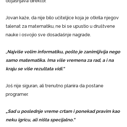
objašnjava direktor.
Jovan kaže, da nije bilo učiteljice koja je otkrila njegov
talenat za matematiku, ne bi se upustio u društvene
nauke i osvojio sve dosadašnje nagrade.
„
Najviše volim informatiku, pošto je zanimljivija nego
samo matematika. Ima više vremena za rad, a i na
kraju se više rezultata vidi.“
Još nije siguran, ali trenutno planira da postane
programer.
„Sad u poslednje vreme crtam i ponekad pravim kao
neku igricu, ali ništa specijalno.“