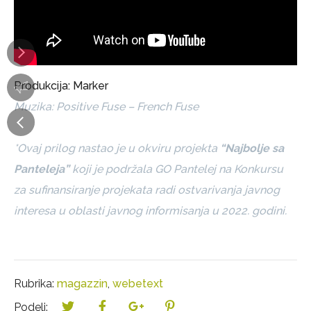
Produkcija: Marker
Muzika: Positive Fuse – French Fuse
*Ovaj prilog nastao je u okviru projekta
“Najbolje sa
Panteleja”
koji je podržala GO Pantelej na Konkursu
za sufinansiranje projekata radi ostvarivanja javnog
interesa u oblasti javnog informisanja u 2022. godini.
Rubrika:
magazzin
,
webetext
Podeli: