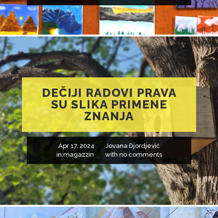
DEČIJI RADOVI PRAVA
SU SLIKA PRIMENE
ZNANJA
Apr 17, 2024
Jovana Djordjević
in:
magazzin
with
no comments