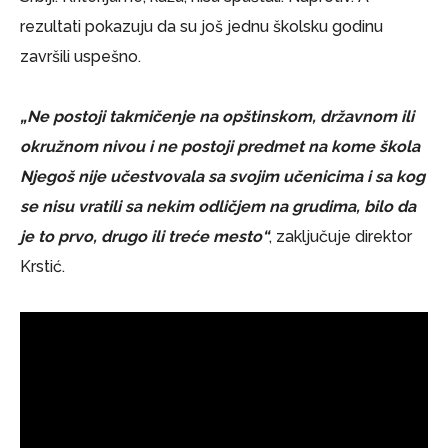
rezultati pokazuju da su još jednu školsku godinu
završili uspešno.
„Ne postoji takmičenje na opštinskom, državnom ili
okružnom nivou i ne postoji predmet na kome škola
Njegoš nije učestvovala sa svojim učenicima i sa kog
se nisu vratili sa nekim odličjem na grudima, bilo da
je to prvo, drugo ili treće mesto“
, zaključuje direktor
Krstić.