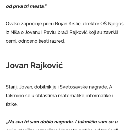
od prva tri mesta.“
Ovako započinje priču Bojan Krstić, direktor OŠ Njegoš
iz Niša o Jovanu i Pavlu, braći Rajković koji su završili
osmi, odnosno šesti razred.
Jovan Rajković
Stariji, Jovan, dobitnik je i Svetosavske nagrade. A
takmičio se u oblastima matematike, informatike i
fizike.
„Na sva tri sam dobio nagrade. I takmičio sam se u