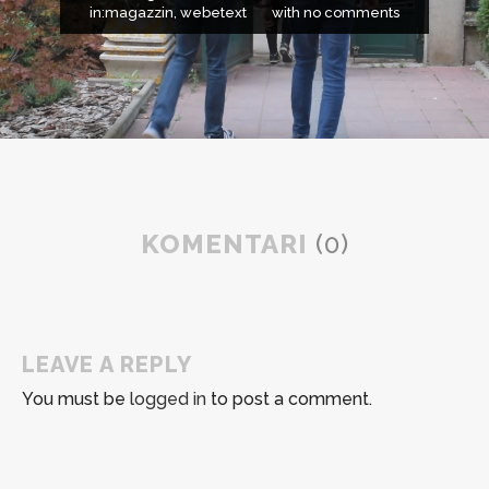
in:
magazzin
,
webetext
with
no comments
KOMENTARI
(0)
LEAVE A REPLY
You must be
logged in
to post a comment.