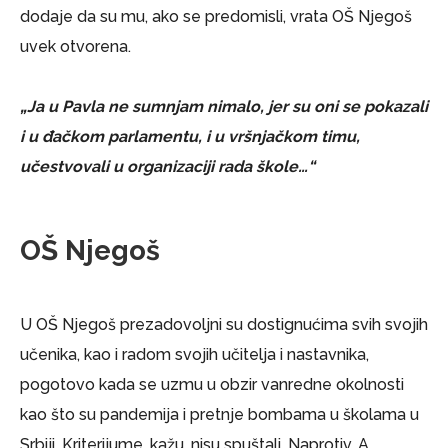
dodaje da su mu, ako se predomisli, vrata OŠ Njegoš
uvek otvorena.
„Ja u Pavla ne sumnjam nimalo, jer su oni se pokazali
i u đačkom parlamentu, i u vršnjačkom timu,
učestvovali u organizaciji rada škole…“
OŠ Njegoš
U OŠ Njegoš prezadovoljni su dostignućima svih svojih
učenika, kao i radom svojih učitelja i nastavnika,
pogotovo kada se uzmu u obzir vanredne okolnosti
kao što su pandemija i pretnje bombama u školama u
Srbiji. Kriterijume, kažu, nisu spuštali. Naprotiv. A