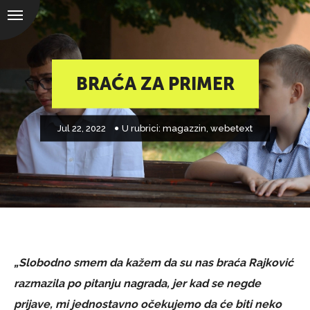
BRAĆA ZA PRIMER
Jul 22, 2022
U rubrici:
magazzin
,
webetext
„Slobodno smem da kažem da su nas braća Rajković
razmazila po pitanju nagrada, jer kad se negde
prijave, mi jednostavno očekujemo da će biti neko