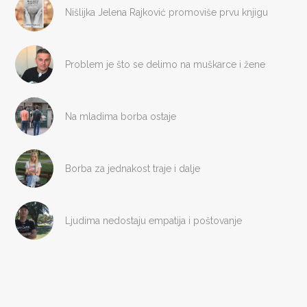
Nišlijka Jelena Rajković promoviše prvu knjigu
Problem je što se delimo na muškarce i žene
Na mladima borba ostaje
Borba za jednakost traje i dalje
Ljudima nedostaju empatija i poštovanje