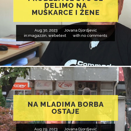
DELIMO NA
MUŠKARCE I ŽENE
Aug 30, 2023
Jovana Djordjević
in:
magazzin
,
webetext
with
no comments
NA MLADIMA BORBA
OSTAJE
Aug 29, 2023
Jovana Djordjević