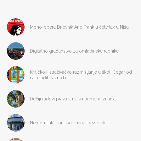
Mono-opera Dnevnik Ane Frank u četvrtak u Nišu
Digitalno građanstvo za omladinske radnike
Kritičko i istraživačko razmišljanje u školi Čegar od
najmlađih razreda
Dečiji radovi prava su slika primene znanja
Ne gomilati teorijsko znanje bez prakse