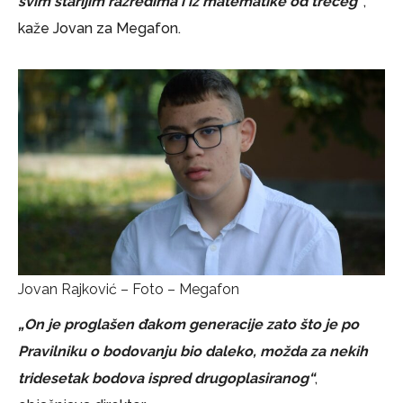
svim starijim razredima i iz matematike od trećeg“
,
kaže Jovan za Megafon.
Jovan Rajković – Foto – Megafon
„On je proglašen đakom generacije zato što je po
Pravilniku o bodovanju bio daleko, možda za nekih
tridesetak bodova ispred drugoplasiranog“
,