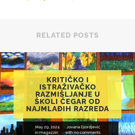
RELATED POSTS
KRITIČKO I
ISTRAŽIVAČKO
RAZMIŠLJANJE U
ŠKOLI ČEGAR OD
NAJMLAĐIH RAZREDA
May 29, 2024
Jovana Djordjević
in:
magazzin
with
no comments