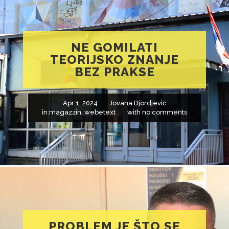
NE GOMILATI
TEORIJSKO ZNANJE
BEZ PRAKSE
Apr 1, 2024
Jovana Djordjević
in:
magazzin
,
webetext
with
no comments
PROBLEM JE ŠTO SE