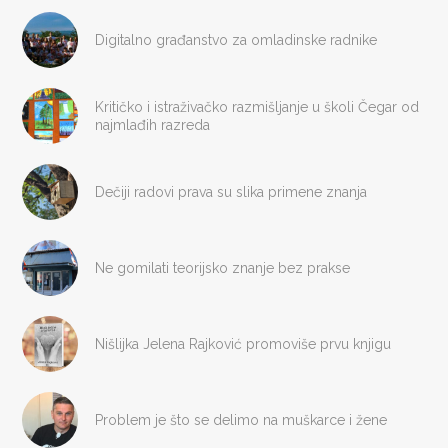
Digitalno građanstvo za omladinske radnike
Kritičko i istraživačko razmišljanje u školi Čegar od
najmlađih razreda
Dečiji radovi prava su slika primene znanja
Ne gomilati teorijsko znanje bez prakse
Nišlijka Jelena Rajković promoviše prvu knjigu
Problem je što se delimo na muškarce i žene