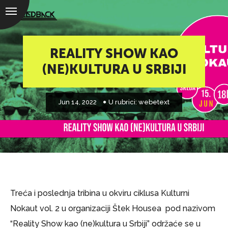
REALITY SHOW KAO
(NE)KULTURA U SRBIJI
Jun 14, 2022
U rubrici:
webetext
Treća i poslednja tribina u okviru ciklusa Kulturni
Nokaut vol. 2 u organizaciji Štek Housea pod nazivom
“Reality Show kao (ne)kultura u Srbiji” održaće se u