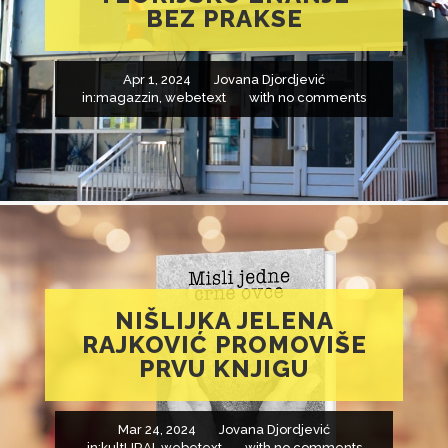
BEZ PRAKSE
Apr 1, 2024
Jovana Djordjević
in:
magazzin
,
webetext
with
no comments
NIŠLIJKA JELENA
RAJKOVIĆ PROMOVIŠE
PRVU KNJIGU
Mar 24, 2024
Jovana Djordjević
in:
kultURA!
,
webetext
with
no comments