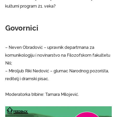
kulturni program 21. veka?
Govornici
– Neven Obradović – upravnik departmana za
komunikologiju i novinarstvo na Filozofskom fakultetu
Niš;
– Miroljub Riki Nedović – glumac Narodnog pozorišta,
reditelj i dramski pisac.
Moderatorka tribine: Tamara Milojević.