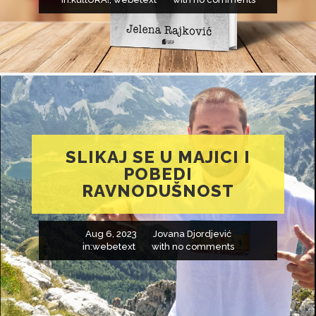
SLIKAJ SE U MAJICI I
POBEDI
RAVNODUŠNOST
Aug 6, 2023
Jovana Djordjević
in:
webetext
with
no comments