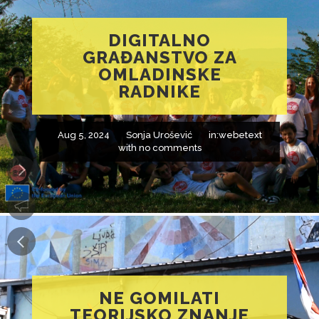
DIGITALNO
GRAĐANSTVO ZA
OMLADINSKE
RADNIKE
Aug 5, 2024
Sonja Urošević
in:
webetext
with
no comments
NE GOMILATI
TEORIJSKO ZNANJE