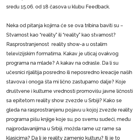
sredu 15.06. od 18 časova u klubu Feedback.
Neka od pitanja kojima će se ova tribina baviti su –
Stvarnost kao “reality” ili “reality” kao stvarnost?
Rasprostranjenost reality show-a u ostalim
televizijskim formatima. Kakav je uticaj ovakvog
programa na mlade? A kakav na odrasle. Da li su
učesnici rijalitija posredno ili neposredno kreacije naših
stavova i onoga šta mi lično zastupamo dalje? Koje
društvene i kulturne vrednosti promovišu javne ličnosti
sa epitetom reality show zvezde u Srbiji? Kako se
gleda na rasprostranjenu pojavu u kojoj zvezde reality
programa pišu knjige koje su, po svemu sudeći, među
najprodavanijima u Srbiji, možda rame uz rame sa
klasicima? Da li je reality zamenio kulturu? Ili je to