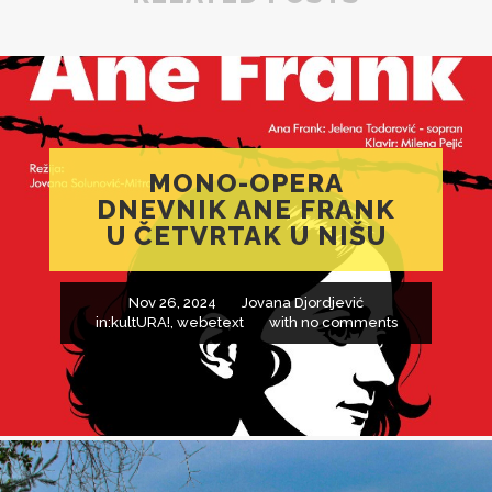
MONO-OPERA
DNEVNIK ANE FRANK
U ČETVRTAK U NIŠU
Nov 26, 2024
Jovana Djordjević
in:
kultURA!
,
webetext
with
no comments