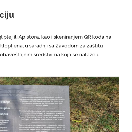
ciju
 plej ili Ap stora, kao i skeniranjem QR koda na
i uklopljena, u saradnji sa Zavodom za zaštitu
 obaveštajnim sredstvima koja se nalaze u