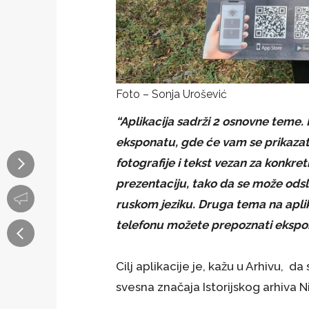
Foto – Sonja Urošević
“Aplikacija sadrži 2 osnovne teme.
eksponatu, gde će vam se prikazat
fotografije i tekst vezan za konkret
prezentaciju, tako da se može odsl
ruskom jeziku. Druga tema na apli
telefonu možete prepoznati ekspona
Cilj aplikacije je, kažu u Arhivu, da
svesna značaja Istorijskog arhiva Ni