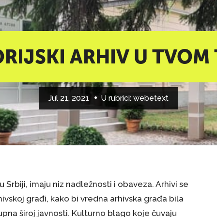
TORIJSKI ARHIV U TVOM
Jul 21, 2021
U rubrici:
webetext
i u Srbiji, imaju niz nadležnosti i obaveza. Arhivi se
ivskoj građi, kako bi vredna arhivska građa bila
pna široj javnosti. Kulturno blago koje čuvaju