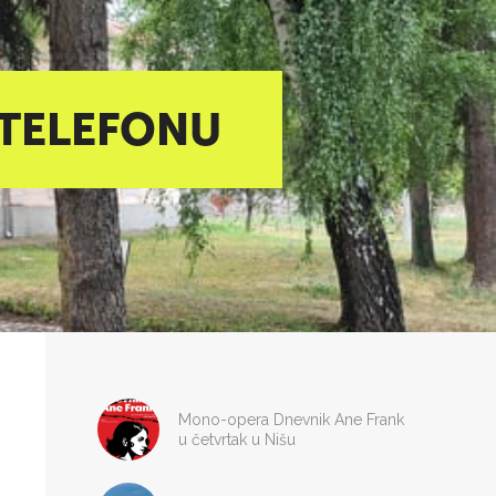
 TELEFONU
Mono-opera Dnevnik Ane Frank
u četvrtak u Nišu