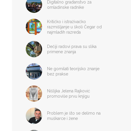
Digitalno građanstvo za
omladinske radnike
Kritičko i istraživačko
razmišljanje u školi Čegar od
najmlađih razreda
Dečiji radovi prava su slika
primene znanja
Ne gomilati teorijsko znanje
bez prakse
Nišlijka Jelena Rajković
promoviše prvu knjigu
Problem je što se delimo na
muškarce i žene