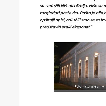
su zadužili Niš, ali i Srbiju. Niše s
razgledati postavka. Pošto je bil
opširniji opisi, odlučili smo se za i
predstaviti svaki eksponat.”
Foto – Istorijski arhiv