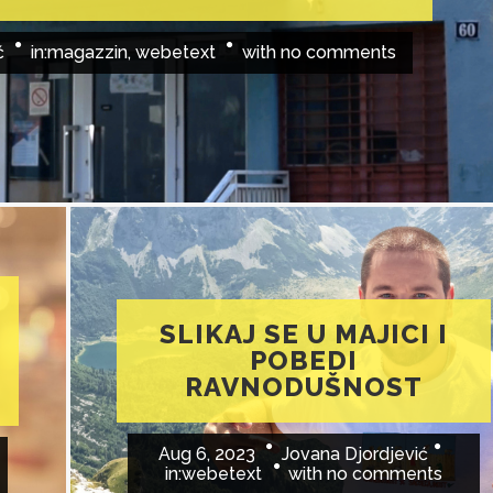
ć
in:
magazzin
,
webetext
with
no comments
SLIKAJ SE U MAJICI I
POBEDI
RAVNODUŠNOST
Aug 6, 2023
Jovana Djordjević
in:
webetext
with
no comments