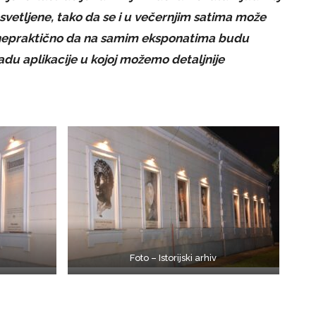
u osvetljene, tako da se i u večernjim satima može
o nepraktično da na samim eksponatima budu
zradu aplikacije u kojoj možemo detaljnije
Foto – Istorijski arhiv