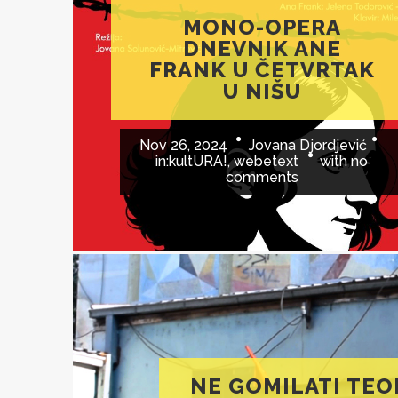
MONO-OPERA
DNEVNIK ANE
FRANK U ČETVRTAK
U NIŠU
Nov 26, 2024
Jovana Djordjević
in:
kultURA!
,
webetext
with
no
comments
NE GOMILATI TEO