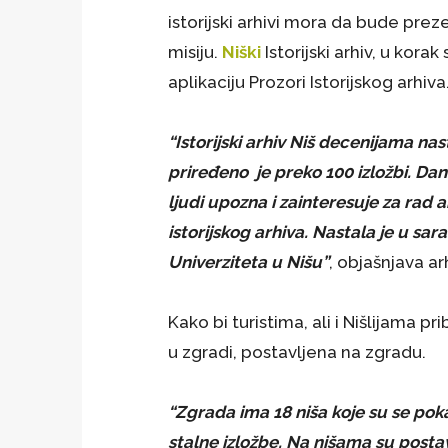
istorijski arhivi mora da bude prez
misiju.
Niški
Istorijski arhiv, u kor
aplikaciju Prozori Istorijskog arhiva
“Istorijski arhiv Niš decenijama na
priređeno je preko 100 izložbi. Dana
ljudi upozna i zainteresuje za rad a
istorijskog arhiva. Nastala je u s
Univerziteta u Nišu”
, objašnjava a
Kako bi turistima, ali i Nišlijama pr
u zgradi, postavljena na zgradu.
“Zgrada ima 18 niša koje su se po
stalne izložbe. Na nišama su postavl