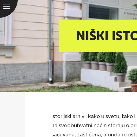
NIŠKI IS
Istorijski arhivi, kako u svetu, tako 
na sveobuhvatni način staraju o arh
sačuvana, zaštićena, a onda i dostu