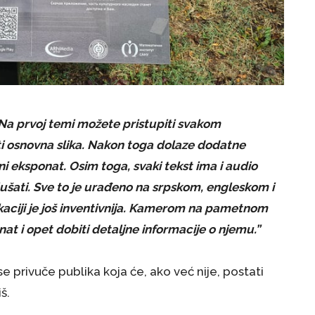
 Na prvoj temi možete pristupiti svakom
i osnovna slika. Nakon toga dolaze dodatne
ni eksponat. Osim toga, svaki tekst ima i audio
ušati. Sve to je urađeno na srpskom, engleskom i
kaciji je još inventivnija. Kamerom na pametnom
t i opet dobiti detaljne informacije o njemu.”
 se privuče publika koja će, ako već nije, postati
š.