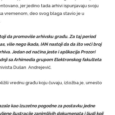
entovano, jer jedino tada arhivi ispunjavaju svoju
ak sa vremenom, deo svog blaga stavio je u
.
stoji da promoviše arhivsku građu. Za taj period
s, više nego ikada, IAN nastoji da da što veći broj
rhiva. Jedan od načina jeste i aplikacija Prozori
aradnji sa Arhimedia grupom Elektronskog fakulteta
rhivista Dušan Andrejević.
ibližili vrednu građu koju čuvaju, izložba je, umesto
kazale kao izuzetno pogodne za postavku jedne
jene ilustracije zanimljivih dokumenata i ljudi koji