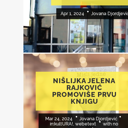
Apr 1, 2024
Jovana Djordjevi
NIŠLIJKA JELENA
RAJKOVIĆ
PROMOVIŠE PRVU
KNJIGU
Mar 24, 2024
Jovana Djordjević
in:
kultURA!
,
webetext
with
no