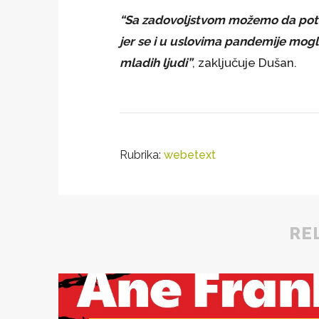
“Sa zadovoljstvom možemo da potvr
jer se i u uslovima pandemije mogl
mladih ljudi”
, zaključuje Dušan.
Rubrika:
webetext
RE