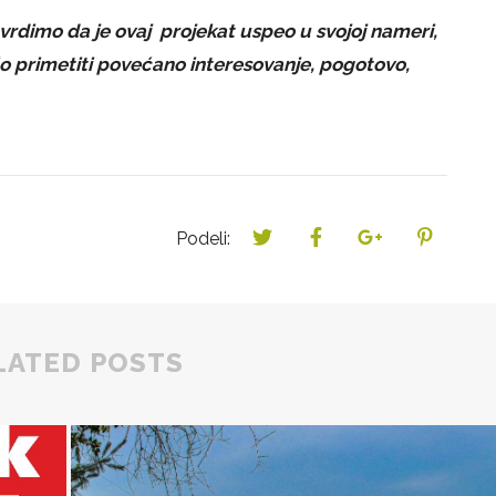
dimo da je ovaj projekat uspeo u svojoj nameri,
o primetiti povećano interesovanje, pogotovo,
Podeli:
LATED POSTS