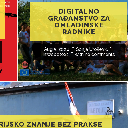
DIGITALNO
GRAĐANSTVO ZA
OMLADINSKE
RADNIKE
Aug 5, 2024
Sonja Urošević
in:
webetext
with
no comments
RIJSKO ZNANJE BEZ PRAKSE