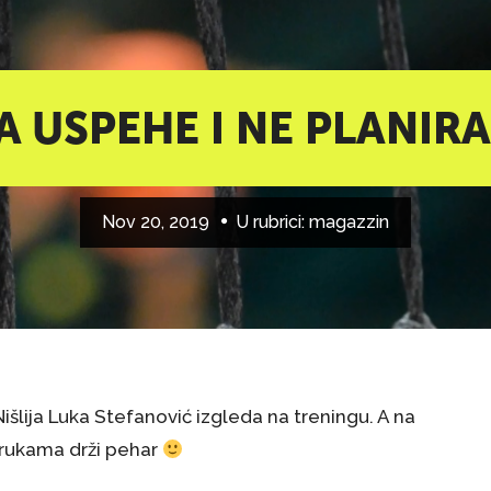
A USPEHE I NE PLANIRA
Nov 20, 2019
U rubrici:
magazzin
šlija Luka Stefanović izgleda na treningu. A na
 rukama drži pehar