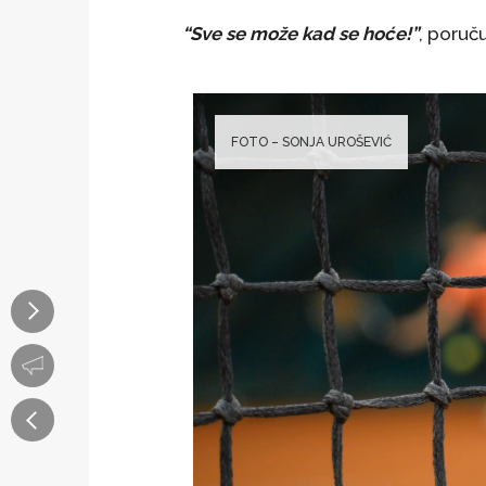
“Sve se može kad se hoće!”
, poruču
FOTO – SONJA UROŠEVIĆ