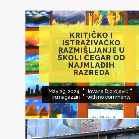
KRITIČKO I
ISTRAŽIVAČKO
RAZMIŠLJANJE U
ŠKOLI ČEGAR OD
NAJMLAĐIH
RAZREDA
May 29, 2024
Jovana Djordjević
in:
magazzin
with
no comments