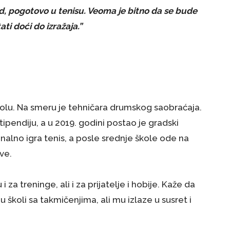
ad, pogotovo u tenisu. Veoma je bitno da se bude
ati doći do izražaja.”
kolu. Na smeru je tehničara drumskog saobraćaja.
tipendiju, a u 2019. godini postao je gradski
nalno igra tenis, a posle srednje škole ode na
ve.
 za treninge, ali i za prijatelje i hobije. Kaže da
školi sa takmičenjima, ali mu izlaze u susret i