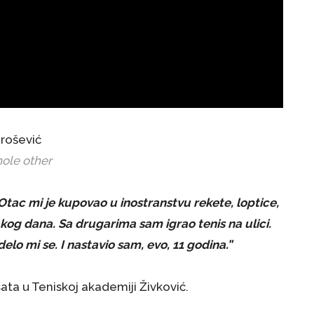
rošević
ole other
Otac mi je kupovao u inostranstvu rekete, loptice,
kog dana. Sa drugarima sam igrao tenis na ulici.
lo mi se. I nastavio sam, evo, 11 godina.”
ata u Teniskoj akademiji Živković.