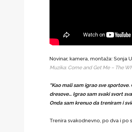
Novinar, kamera, montaža: Sonja U
Muzika: Come and Get Me – The Wh
“Kao mali sam igrao sve sportove. 
dresove… Igrao sam svaki svort sva
Onda sam krenuo da treniram i svide
Trenira svakodnevno, po dva i po s