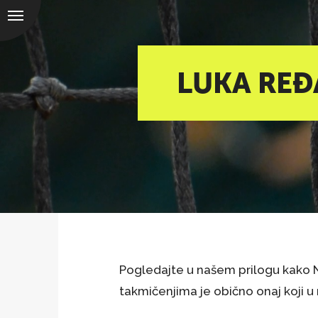
LUKA REĐ
Pogledajte u našem prilogu kako Ni
takmičenjima je obično onaj koji u