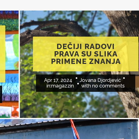
DEČIJI RADOVI
PRAVA SU SLIKA
PRIMENE ZNANJA
Apr 17, 2024
Jovana Djordjević
in:
magazzin
with
no comments