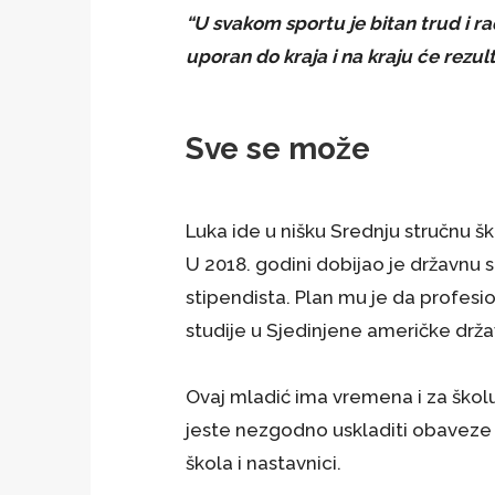
“U svakom sportu je bitan trud i r
uporan do kraja i na kraju će rezult
Sve se može
Luka ide u nišku Srednju stručnu š
U 2018. godini dobijao je državnu s
stipendista. Plan mu je da profesio
studije u Sjedinjene američke drža
Ovaj mladić ima vremena i za školu i
jeste nezgodno uskladiti obaveze u 
škola i nastavnici.