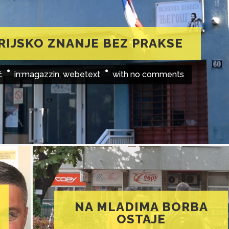
RIJSKO ZNANJE BEZ PRAKSE
ć
in:
magazzin
,
webetext
with
no comments
NA MLADIMA BORBA
OSTAJE