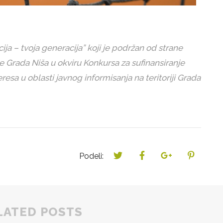
ija – tvoja generacija” koji je podržan od strane
je Grada Niša u okviru Konkursa za sufinansiranje
resa u oblasti javnog informisanja na teritoriji Grada
Podeli:
LATED POSTS