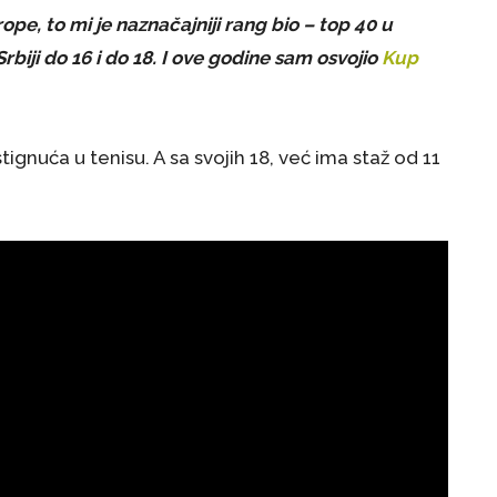
pe, to mi je naznačajniji rang bio – top 40 u
Srbiji do 16 i do 18. I ove godine sam osvojio
Kup
gnuća u tenisu. A sa svojih 18, već ima staž od 11