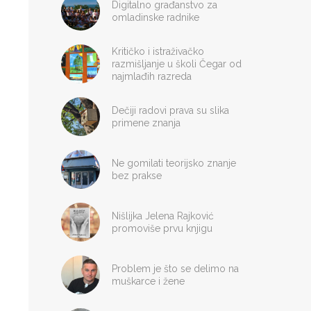
Digitalno građanstvo za
omladinske radnike
Kritičko i istraživačko
razmišljanje u školi Čegar od
najmlađih razreda
Dečiji radovi prava su slika
primene znanja
Ne gomilati teorijsko znanje
bez prakse
Nišlijka Jelena Rajković
promoviše prvu knjigu
Problem je što se delimo na
muškarce i žene