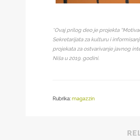
*Ovaj prilog deo je projekta “Motivac
Sekretarijata za kulturu i informisan
projekata za ostvarivanje javnog inte
Niša u 2019. godini.
Rubrika:
magazzin
RE