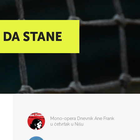
 DA STANE
Mono-opera Dnevnik Ane Frank
u četvrtak u Nišu