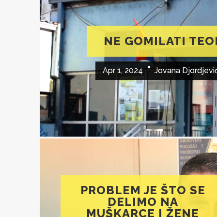
NE GOMILATI TEO
Apr 1, 2024
Jovana Djordjevi
PROBLEM JE ŠTO SE
DELIMO NA
MUŠKARCE I ŽENE