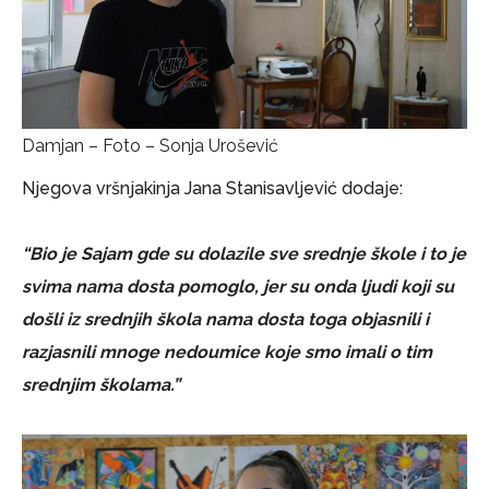
Damjan – Foto – Sonja Urošević
Njegova vršnjakinja Jana Stanisavljević dodaje:
“Bio je Sajam gde su dolazile sve srednje škole i to je
svima nama dosta pomoglo, jer su onda ljudi koji su
došli iz srednjih škola nama dosta toga objasnili i
razjasnili mnoge nedoumice koje smo imali o tim
srednjim školama.”