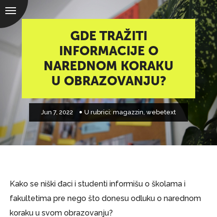
GDE TRAŽITI
INFORMACIJE O
NAREDNOM KORAKU
U OBRAZOVANJU?
Jun 7, 2022
U rubrici:
magazzin
,
webetext
Kako se niški đaci i studenti informišu o školama i
fakultetima pre nego što donesu odluku o narednom
koraku u svom obrazovanju?