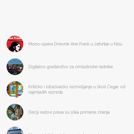
Mono-opera Dnevnik Ane Frank u četvrtak u Nišu
Digitalno građanstvo za omladinske radnike
Kritičko i istraživačko razmišljanje u školi Čegar od
najmlađih razreda
Dečiji radovi prava su slika primene znanja