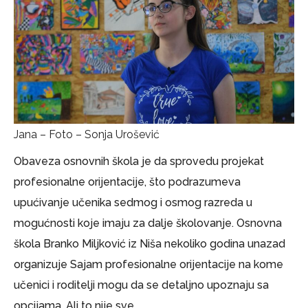
Jana – Foto – Sonja Urošević
Obaveza osnovnih škola je da sprovedu projekat
profesionalne orijentacije, što podrazumeva
upućivanje učenika sedmog i osmog razreda u
mogućnosti koje imaju za dalje školovanje. Osnovna
škola Branko Miljković iz Niša nekoliko godina unazad
organizuje Sajam profesionalne orijentacije na kome
učenici i roditelji mogu da se detaljno upoznaju sa
opcijama. Ali to nije sve.