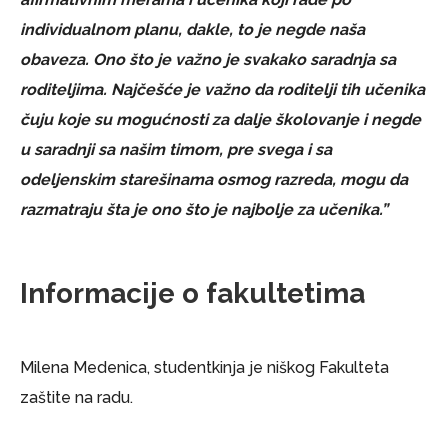
individualnom planu, dakle, to je negde naša
obaveza. Ono što je važno je svakako saradnja sa
roditeljima. Najčešće je važno da roditelji tih učenika
čuju koje su mogućnosti za dalje školovanje i negde
u saradnji sa našim timom, pre svega i sa
odeljenskim starešinama osmog razreda, mogu da
razmatraju šta je ono što je najbolje za učenika.”
Informacije o fakultetima
Milena Medenica, studentkinja je niškog Fakulteta
zaštite na radu.