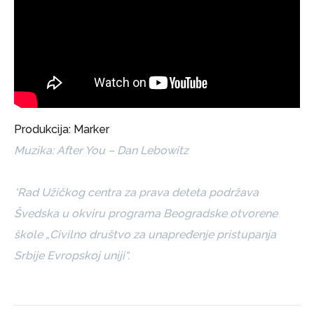
Produkcija: Marker
Muzika: After You – Dan Lebowitz
*Rad Užičkog centra za prava deteta podržava
Švedska u okviru programa Beogradske otvorene
škole „Civilno društvo za unapređenje pristupanja
Srbije Evropskoj uniji“.