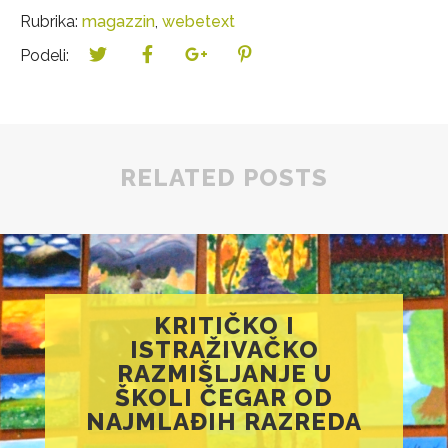
Rubrika:
magazzin
,
webetext
Podeli:
RELATED POSTS
KRITIČKO I
ISTRAŽIVAČKO
RAZMIŠLJANJE U
ŠKOLI ČEGAR OD
NAJMLAĐIH RAZREDA