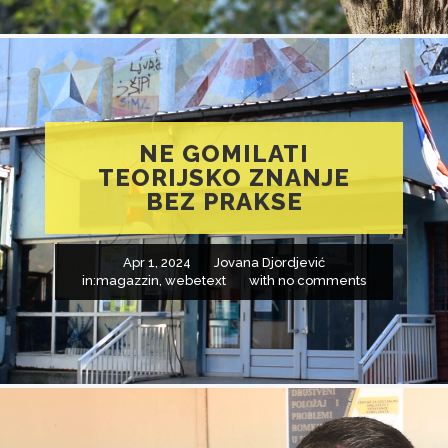
NE GOMILATI
TEORIJSKO ZNANJE
BEZ PRAKSE
Apr 1, 2024
Jovana Djordjević
in:
magazzin
,
webetext
with
no comments