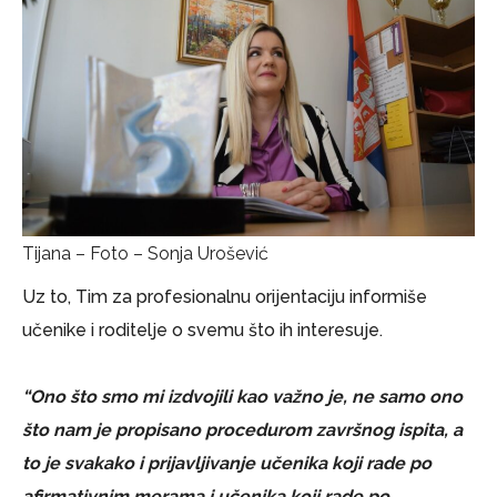
Tijana – Foto – Sonja Urošević
Uz to, Tim za profesionalnu orijentaciju informiše
učenike i roditelje o svemu što ih interesuje.
“Ono što smo mi izdvojili kao važno je, ne samo ono
što nam je propisano procedurom završnog ispita, a
to je svakako i prijavljivanje učenika koji rade po
afirmativnim merama i učenika koji rade po