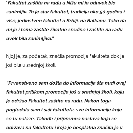
“
Fakultet zaštite na radu u Nišu mi je oduvek bio
zanimljiv. To je star fakultet, tradicija oko 50 godina i
više, jedinstven fakultet u Srbiji, na Balkanu. Tako da
mi je i tema zaštite životne sredine i zaštite na radu
uvek bila zanimljiva.”
Njoj je, za početak, značila promocija fakulteta dok je
još bila u srednjoj školi.
“Prvenstveno sam došla do informacija šta nudi ovaj
fakultet prilikom promocije još u srednjoj školi, koju
je održao Fakultet zaštite na radu. Nakon toga,
pogledala sam i sajt fakulteta, sve informacije koje
se tu nalaze. Takođe i pripremna nastava koja se
održava na fakultetu i koja je besplatna značila je u