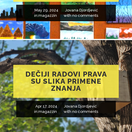
May 29, 2024
Jovana Djordjević
in:
magazzin
with
no comments
DEČIJI RADOVI PRAVA
SU SLIKA PRIMENE
ZNANJA
Apr 17, 2024
Jovana Djordjević
in:
magazzin
with
no comments