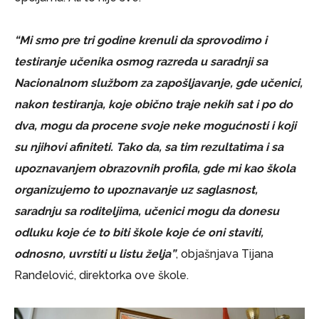
“Mi smo pre tri godine krenuli da sprovodimo i
testiranje učenika osmog razreda u saradnji sa
Nacionalnom službom za zapošljavanje, gde učenici,
nakon testiranja, koje obično traje nekih sat i po do
dva, mogu da procene svoje neke mogućnosti i koji
su njihovi afiniteti. Tako da, sa tim rezultatima i sa
upoznavanjem obrazovnih profila, gde mi kao škola
organizujemo to upoznavanje uz saglasnost,
saradnju sa roditeljima, učenici mogu da donesu
odluku koje će to biti škole koje će oni staviti,
odnosno, uvrstiti u listu želja”
, objašnjava Tijana
Ranđelović, direktorka ove škole.