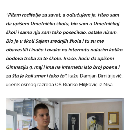
“Pitam roditelje za savet, a odlučujem ja. Hteo sam
da upišem Umetničku školu, bio sam u Umetničkoj
školi i samo nju sam tako posećivao, ostale nisam.
Bio je u školi Sajam srednjih škola i tu su me
obavestili i inače i ovako na internetu nalazim koliko
bodova treba za te škole. Inače, hoću da upišem
Gimnaziju 9. maj i ima na internetu isto broj poena i
za šta je koji smer i tako to”
, kaže Damjan Dimitrijević,
učenik osmog razreda OŠ Branko Miljković iz Niša.