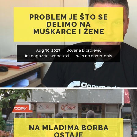
PROBLEM JE ŠTO SE
DELIMO NA
MUŠKARCE I ŽENE
Aug 30, 2023
Jovana Djordjević
in:
magazzin
,
webetext
with
no comments
NA MLADIMA BORBA
OSTAJE