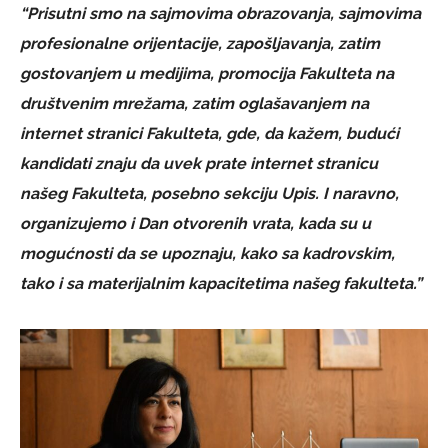
“Prisutni smo na sajmovima obrazovanja, sajmovima
profesionalne orijentacije, zapošljavanja, zatim
gostovanjem u medijima, promocija Fakulteta na
društvenim mrežama, zatim oglašavanjem na
internet stranici Fakulteta, gde, da kažem, budući
kandidati znaju da uvek prate internet stranicu
našeg Fakulteta, posebno sekciju Upis. I naravno,
organizujemo i Dan otvorenih vrata, kada su u
mogućnosti da se upoznaju, kako sa kadrovskim,
tako i sa materijalnim kapacitetima našeg fakulteta.”