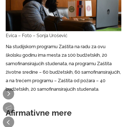
Evica – Foto – Sonja Urošević
Na studijskom programu Zaštita na radu za ovu
školsku godinu ima mesta za 100 budžetskih, 20
samofinansirajućih studenata, na programu Zaštita
životne sredine – 60 budžetskih, 60 samofinansirajućih,
a na trećem programu – Zaštita od požara – 40
budžetskih, 20 samofinansirajućih studenata.
Afirmativne mere