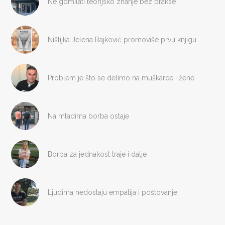
Ne gomilati teorijsko znanje bez prakse
Nišlijka Jelena Rajković promoviše prvu knjigu
Problem je što se delimo na muškarce i žene
Na mladima borba ostaje
Borba za jednakost traje i dalje
Ljudima nedostaju empatija i poštovanje