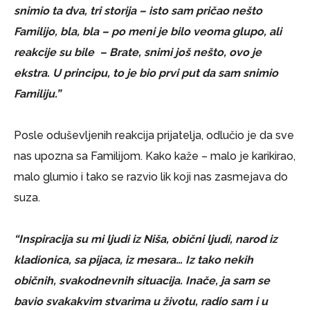
snimio ta dva, tri storija – isto sam pričao nešto
Familijo, bla, bla – po meni je bilo veoma glupo, ali
reakcije su bile – Brate, snimi još nešto, ovo je
ekstra. U principu, to je bio prvi put da sam snimio
Familiju.”
Posle oduševljenih reakcija prijatelja, odlučio je da sve
nas upozna sa Familijom. Kako kaže – malo je karikirao,
malo glumio i tako se razvio lik koji nas zasmejava do
suza.
“Inspiracija su mi ljudi iz Niša, obični ljudi, narod iz
kladionica, sa pijaca, iz mesara… Iz tako nekih
običnih, svakodnevnih situacija. Inače, ja sam se
bavio svakakvim stvarima u životu, radio sam i u