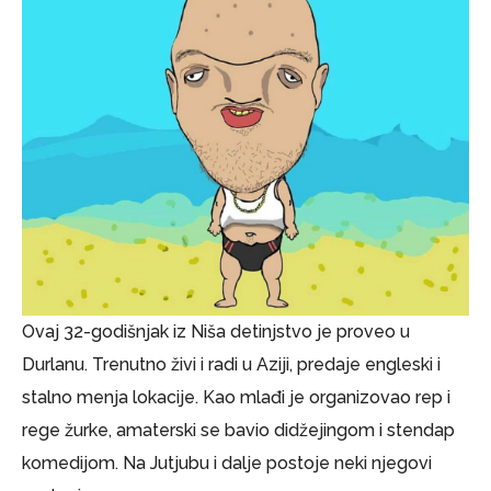
Ovaj 32-godišnjak iz Niša detinjstvo je proveo u
Durlanu. Trenutno živi i radi u Aziji, predaje engleski i
stalno menja lokacije. Kao mlađi je organizovao rep i
rege žurke, amaterski se bavio didžejingom i stendap
komedijom. Na Jutjubu i dalje postoje neki njegovi