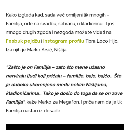
Kako izgleda kad, sada već omiljeni lik mnogih –
Familija, ode na svadbu, sahranu, u kladionicu… I još
mnogo drugih zgoda i nezgoda možete videti na
Fesbuk pejdžu
i
Instagram profilu
Tbra Loco Hijo.
Iza njih je Marko Arsić, Nišlija.
“Zašto je on Familija – zato što mene užasno
nerviraju ljudi koji pričaju – familijo, bajo, bajčo… Što
je duboko ukorenjeno među nekim Nišlijama,
kladioničarima… Tako je došlo do toga da se on zove
Familija”
, kaže Marko za Megafon. I priča nam da je lik
Familija nastao iz dosade.