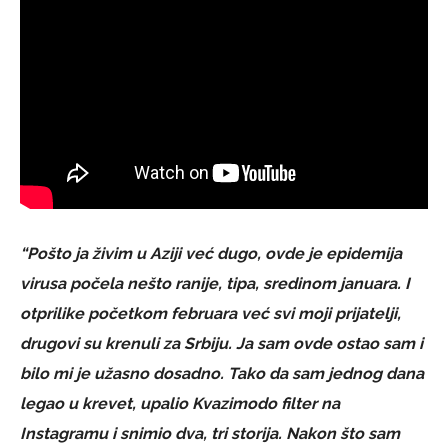
“Pošto ja živim u Aziji već dugo, ovde je epidemija
virusa počela nešto ranije, tipa, sredinom januara. I
otprilike početkom februara već svi moji prijatelji,
drugovi su krenuli za Srbiju. Ja sam ovde ostao sam i
bilo mi je užasno dosadno. Tako da sam jednog dana
legao u krevet, upalio Kvazimodo filter na
Instagramu i snimio dva, tri storija. Nakon što sam