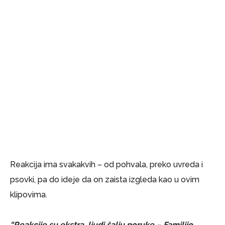
Reakcija ima svakakvih – od pohvala, preko uvreda i
psovki, pa do ideje da on zaista izgleda kao u ovim
klipovima.
“Reakcije su ekstra, ljudi šalju poruke – Familijo,