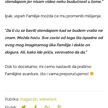
stendapom jer nisam video neku budućnost u tome.”
Ipak, uspeh Familije možda će mu promeniti mišljenje,
“
Da li ću se baviti stendapom kad se budem vratio ne
znam. Možda hoću. Sve zavisi od toga šta ispadne od
ovog mog imaginarnog lika Familije i dokle on
dogura. Ali, kako ide priča, verovatno da da.”
Dok to dočekamo, mi ćemo nastaviti da pratimo
Familijine avanture, što i vama preporučujemo!
Rubrika:
magazzin
,
webetext
Podeli: