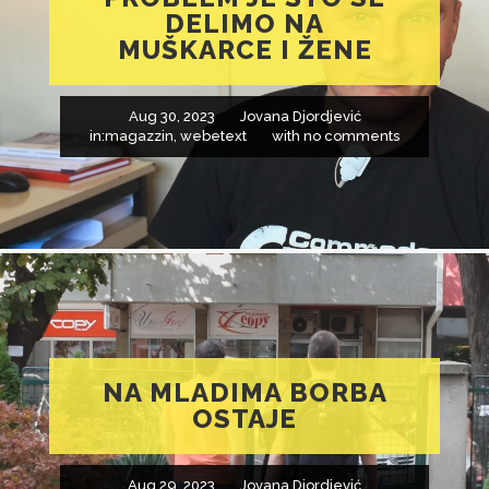
DELIMO NA
MUŠKARCE I ŽENE
Aug 30, 2023
Jovana Djordjević
in:
magazzin
,
webetext
with
no comments
NA MLADIMA BORBA
OSTAJE
Aug 29, 2023
Jovana Djordjević