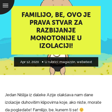
FAMILIJO, BE, OVO JE
PRAVA STVAR ZA
RAZBIJANJE
MONOTONIJE U
IZOLACIJI!
Apr 12, 2020
U rubrici:
magazzin
,
webetext
Jedan Nišlija iz daleke Azije olakšava nam dane
izolacije duhovitim klipovima koje, ako niste, morate
da pogledate! Familijo, be, kunem ti se!