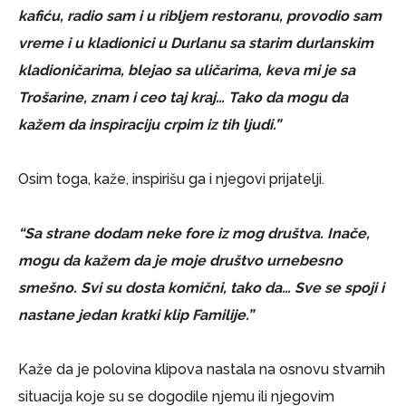
kafiću, radio sam i u ribljem restoranu, provodio sam
vreme i u kladionici u Durlanu sa starim durlanskim
kladioničarima, blejao sa uličarima, keva mi je sa
Trošarine, znam i ceo taj kraj… Tako da mogu da
kažem da inspiraciju crpim iz tih ljudi.”
Osim toga, kaže, inspirišu ga i njegovi prijatelji.
“Sa strane dodam neke fore iz mog društva. Inače,
mogu da kažem da je moje društvo urnebesno
smešno. Svi su dosta komični, tako da… Sve se spoji i
nastane jedan kratki klip Familije.”
Kaže da je polovina klipova nastala na osnovu stvarnih
situacija koje su se dogodile njemu ili njegovim