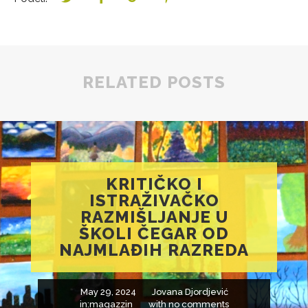
RELATED POSTS
KRITIČKO I
ISTRAŽIVAČKO
RAZMIŠLJANJE U
ŠKOLI ČEGAR OD
NAJMLAĐIH RAZREDA
May 29, 2024
Jovana Djordjević
in:
magazzin
with
no comments