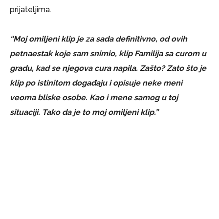
prijateljima.
“Moj omiljeni klip je za sada definitivno, od ovih
petnaestak koje sam snimio, klip Familija sa curom u
gradu, kad se njegova cura napila. Zašto? Zato što je
klip po istinitom događaju i opisuje neke meni
veoma bliske osobe. Kao i mene samog u toj
situaciji. Tako da je to moj omiljeni klip.”