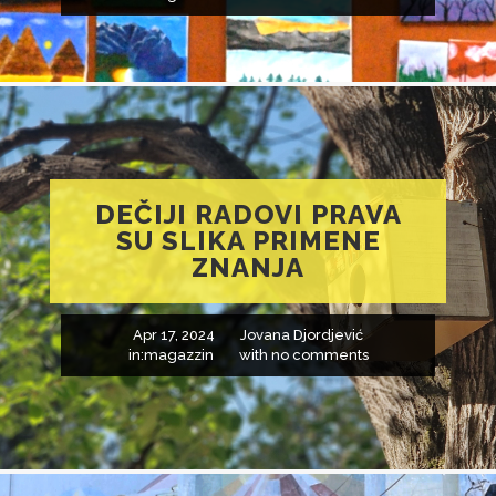
DEČIJI RADOVI PRAVA
SU SLIKA PRIMENE
ZNANJA
Apr 17, 2024
Jovana Djordjević
in:
magazzin
with
no comments