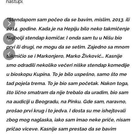
nastupi.
“Stendapom sam počeo da se bavim, mislim, 2013. ili
2014. godine. Kada je na Hepiju bilo neko takmičenje
Najbolji stendap komičar. I onda sam tu u Nišu bio
prvi ili drugi, ne mogu da se setim. Zajedno sa mnom
takmičio se i Markonjero, Marko Živković… Kasnije
smo odradili nekoliko večeri niške stendap komedije
u bioskopu Kupina. To je bilo uspešno, samo što me
tad pojela trema. To je bio sam početak. Nakon toga,
što lično smatram da nije trebalo da uradim, bio sam
na audiciji u Beogradu, na Pinku. Gde sam, naravno,
prošao prvi krug i to jedva. I dosta su me ishejtovali
zbog mog naglaska, iako sam imao neke priče, nisam
pričao viceve. Kasnije sam prestao da se bavim