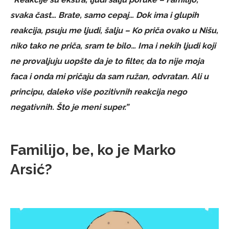
svaka čast… Brate, samo cepaj… Dok ima i glupih
reakcija, psuju me ljudi, šalju – Ko priča ovako u Nišu,
niko tako ne priča, sram te bilo… Ima i nekih ljudi koji
ne provaljuju uopšte da je to filter, da to nije moja
faca i onda mi pričaju da sam ružan, odvratan. Ali u
principu, daleko više pozitivnih reakcija nego
negativnih. Što je meni super.”
Familijo, be, ko je Marko
Arsić?