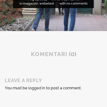
in:
magazzin
,
webetext
with
no comments
KOMENTARI
(0)
LEAVE A REPLY
You must be
logged in
to post a comment.