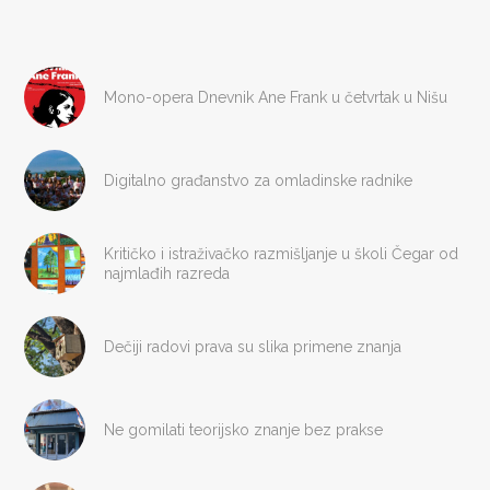
Mono-opera Dnevnik Ane Frank u četvrtak u Nišu
Digitalno građanstvo za omladinske radnike
Kritičko i istraživačko razmišljanje u školi Čegar od
najmlađih razreda
Dečiji radovi prava su slika primene znanja
Ne gomilati teorijsko znanje bez prakse