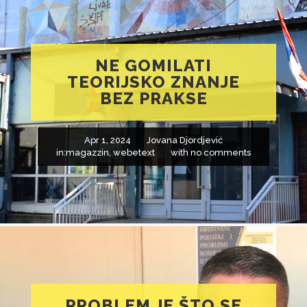
NE GOMILATI
TEORIJSKO ZNANJE
BEZ PRAKSE
Apr 1, 2024
Jovana Djordjević
in:
magazzin
,
webetext
with
no comments
PROBLEM JE ŠTO SE