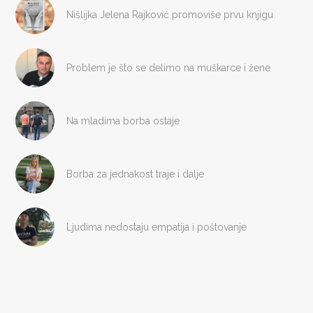
Nišlijka Jelena Rajković promoviše prvu knjigu
Problem je što se delimo na muškarce i žene
Na mladima borba ostaje
Borba za jednakost traje i dalje
Ljudima nedostaju empatija i poštovanje