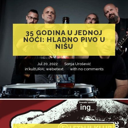
35 GODINA U JEDNOJ
NOĆI: HLADNO PIVO U
NIŠU
Jul 20, 2022
Sonja Urošević
in:
kultURA!
,
webetext
with
no comments