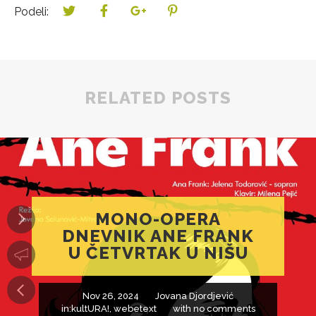
Podeli:
RELATED POSTS
MONO-OPERA
DNEVNIK ANE FRANK
U ČETVRTAK U NIŠU
Nov 26, 2024
Jovana Djordjević
in:
kultURA!
,
webetext
with
no comments