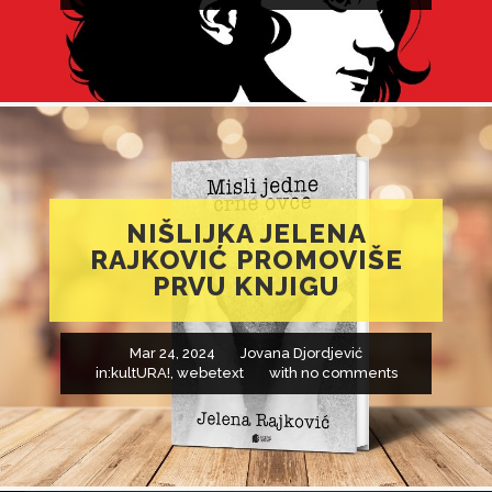
NIŠLIJKA JELENA
RAJKOVIĆ PROMOVIŠE
PRVU KNJIGU
Mar 24, 2024
Jovana Djordjević
in:
kultURA!
,
webetext
with
no comments