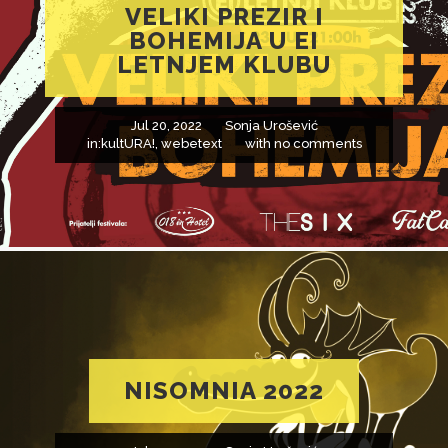
VELIKI PREZIR I
BOHEMIJA U EI
LETNJEM KLUBU
Jul 20, 2022
Sonja Urošević
in:
kultURA!
,
webetext
with
no comments
NISOMNIA 2022