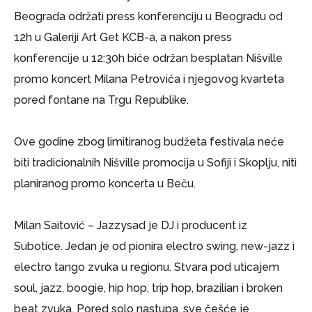
Beograda održati press konferenciju u Beogradu od
12h u Galeriji Art Get KCB-a, a nakon press
konferencije u 12:30h biće održan besplatan Nišville
promo koncert Milana Petrovića i njegovog kvarteta
pored fontane na Trgu Republike.
Ove godine zbog limitiranog budžeta festivala neće
biti tradicionalnih Nišville promocija u Sofiji i Skoplju, niti
planiranog promo koncerta u Beču.
Milan Saitović – Jazzysad je DJ i producent iz
Subotice. Jedan je od pionira electro swing, new-jazz i
electro tango zvuka u regionu. Stvara pod uticajem
soul, jazz, boogie, hip hop, trip hop, brazilian i broken
beat zvuka. Pored solo nastupa, sve češće je