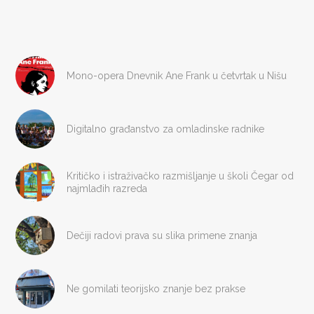
Mono-opera Dnevnik Ane Frank u četvrtak u Nišu
Digitalno građanstvo za omladinske radnike
Kritičko i istraživačko razmišljanje u školi Čegar od
najmlađih razreda
Dečiji radovi prava su slika primene znanja
Ne gomilati teorijsko znanje bez prakse