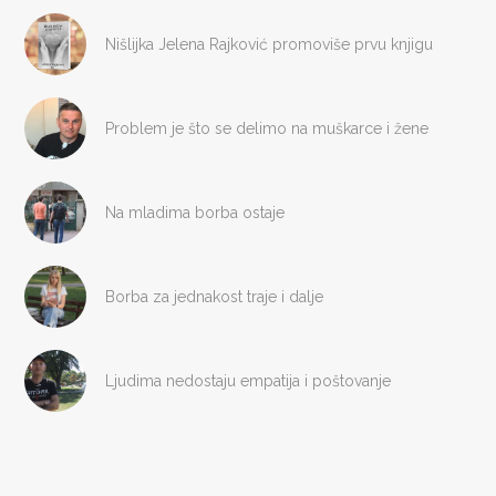
Nišlijka Jelena Rajković promoviše prvu knjigu
Problem je što se delimo na muškarce i žene
Na mladima borba ostaje
Borba za jednakost traje i dalje
Ljudima nedostaju empatija i poštovanje