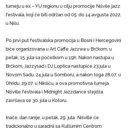
turneju u ex – YU regionu u cilju promocije Nišvile jazz
festivala, koji će biti održan od 05. do 14.avgusta 2022.
u Nišu.
Po prvi put festivalska promocija u Bosni i Hercegovini
biće organizovana u Art Caffe Jazzwa u Brčkom, u
petak, 15. jula sa početkom u 19h. Nakon nastupa u
Brčkom, Jazzysad i DJ Loptica nastupiće 23.jula u
Novom Sadu, 24.jula u Somboru, a nakon toga 28.07. u
Ohridu, 29.07. u Nikšiću, a ova promotivna turneja
Nišville festivala i Midnight Jazzdance stejdža
završava se 30. jula u Kotoru.
Inače, dan ranije, u petak, 29. jula Nišville će
tradicionalno u saradnji sa Kulturnim Centrom