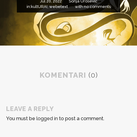
Jul 20, 2022
Sonja Urošević
in:
kultURA!
,
webetext
with
no comments
KOMENTARI
(0)
LEAVE A REPLY
You must be
logged in
to post a comment.