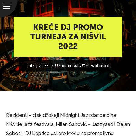
KREĆE DJ PROMO
TURNEJA ZA NIŠVIL
2022
Jul 13, 2022
U rubrici:
kultURA!
,
webetext
Rezidenti – disk džokeji Midnight Jazzdance bine
Nišville jazz festivala, Milan Saitović – Jazzysad i Dejan
Šobot – DJ Loptica uskoro kreću na promotivnu