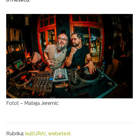
Fotot – Mateja Jeremić
Rubrika:
kultURA!
,
webetext