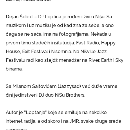
Dejan Šobot – DJ Loptica je rođen i živi u Nišu. Sa
muzikom i uz muziku je od kad zna za sebe, a ono
čega se ne seća, ima na fotografijama. Nekada u
prvom timu sledećih insitutucija: Fast Radio, Happy
House, Exit Festival i Nisomnia. Na Nišville Jazz
Festivalu radi kao stejdž menadžer na River, Earth i Sky
binama.
Sa Milanom Saitovićem (Jazzysad) već duže vreme
čini jedinstveni DJ duo NiSu Brothers.
Autor je ’’Loptanja’’ koje se emituje na nekoliko
internet radija, a od skoro i na JMR, svake druge srede
u mesecu.