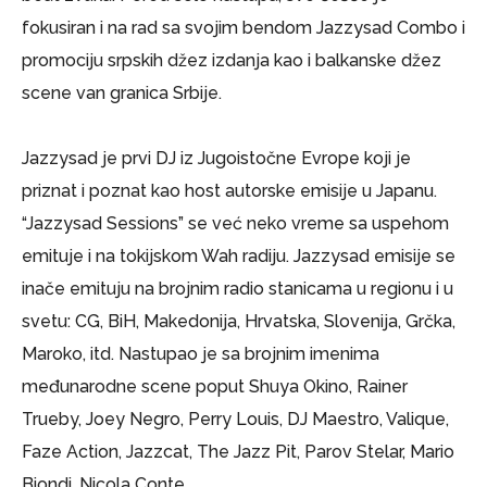
fokusiran i na rad sa svojim bendom Jazzysad Combo i
promociju srpskih džez izdanja kao i balkanske džez
scene van granica Srbije.
Jazzysad je prvi DJ iz Jugoistočne Evrope koji je
priznat i poznat kao host autorske emisije u Japanu.
“Jazzysad Sessions” se već neko vreme sa uspehom
emituje i na tokijskom Wah radiju. Jazzysad emisije se
inače emituju na brojnim radio stanicama u regionu i u
svetu: CG, BiH, Makedonija, Hrvatska, Slovenija, Grčka,
Maroko, itd. Nastupao je sa brojnim imenima
međunarodne scene poput Shuya Okino, Rainer
Trueby, Joey Negro, Perry Louis, DJ Maestro, Valique,
Faze Action, Jazzcat, The Jazz Pit, Parov Stelar, Mario
Biondi, Nicola Conte…