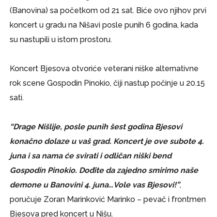
(Banovina) sa početkom od 21 sat. Biće ovo njihov prvi
koncert u gradu na Nišavi posle punih 6 godina, kada
su nastupili u istom prostoru.
Koncert Bjesova otvoriće veterani niške alternativne
rok scene Gospodin Pinokio, čiji nastup počinje u 20.15
sati.
“Drage Nišlije, posle punih šest godina Bjesovi
konačno dolaze u vaš grad. Koncert je ove subote 4.
juna i sa nama će svirati i odličan niški bend
Gospodin Pinokio. Dođite da zajedno smirimo naše
demone u Banovini 4. juna…Vole vas Bjesovi!”
,
poručuje Zoran Marinković Marinko – pevač i frontmen
Bjesova pred koncert u Nišu.