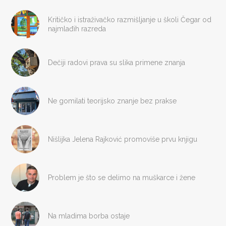
Kritičko i istraživačko razmišljanje u školi Čegar od
najmlađih razreda
Dečiji radovi prava su slika primene znanja
Ne gomilati teorijsko znanje bez prakse
Nišlijka Jelena Rajković promoviše prvu knjigu
Problem je što se delimo na muškarce i žene
Na mladima borba ostaje