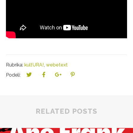
Rubrika:
kultURA!
,
webetext
Podeli:
RELATED POSTS