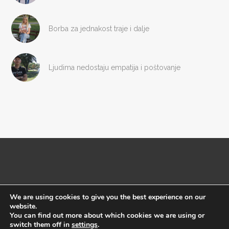
Borba za jednakost traje i dalje
Ljudima nedostaju empatija i poštovanje
We are using cookies to give you the best experience on our
website.
Copyright © Megafon 2016
You can find out more about which cookies we are using or
switch them off in
settings
.
Početna
Impresum
O nama
Uslovi