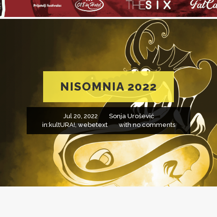
NISOMNIA 2022
Jul 20, 2022
Sonja Urošević
in:
kultURA!
,
webetext
with
no comments