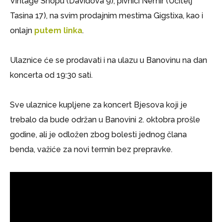
Vintage Shopu (Davidova 9), pivnici Nemir (Učitelj
Tasina 17), na svim prodajnim mestima Gigstixa, kao i
onlajn
putem linka
.
Ulaznice će se prodavati i na ulazu u Banovinu na dan
koncerta od 19:30 sati.
Sve ulaznice kupljene za koncert Bjesova koji je
trebalo da bude održan u Banovini 2. oktobra prošle
godine, ali je odložen zbog bolesti jednog člana
benda, važiće za novi termin bez prepravke.