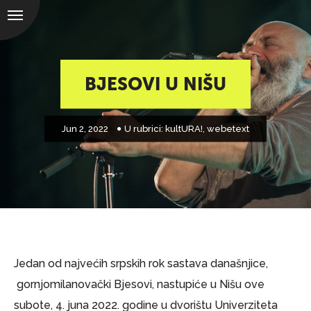
BJESOVI U NIŠU
Jun 2, 2022
U rubrici:
kultURA!
,
webetext
Jedan od najvećih srpskih rok sastava današnjice,
gornjomilanovački Bjesovi, nastupiće u Nišu ove
subote, 4. juna 2022. godine u dvorištu Univerziteta