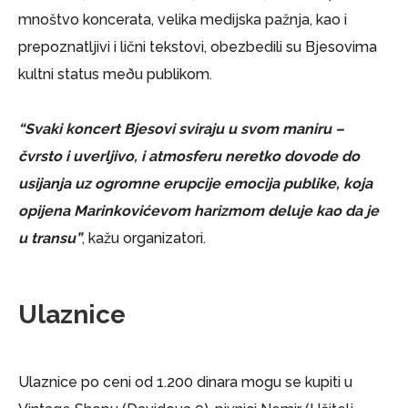
mnoštvo koncerata, velika medijska pažnja, kao i
prepoznatljivi i lični tekstovi, obezbedili su Bjesovima
kultni status meðu publikom.
“Svaki koncert Bjesovi sviraju u svom maniru –
čvrsto i uverljivo, i atmosferu neretko dovode do
usijanja uz ogromne erupcije emocija publike, koja
opijena Marinkovićevom harizmom deluje kao da je
u transu”
, kažu organizatori.
Ulaznice
Ulaznice po ceni od 1.200 dinara mogu se kupiti u