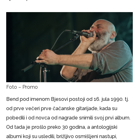
Foto – Promo
Bend pod imenom Bjesovi postoji od 16. jula 1990. tj.
od prve večeri prve čačanske gitarijade, kada su
pobedili i od novca od nagrade snimili svoj prvi album.
Od tada je prošlo preko 30 godina, a antologijski
albumi koji su usledili, brižljivo osmišljeni nastupi,