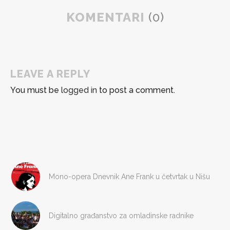
KOMENTARI
(0)
LEAVE A REPLY
You must be
logged in
to post a comment.
Mono-opera Dnevnik Ane Frank u četvrtak u Nišu
Digitalno građanstvo za omladinske radnike