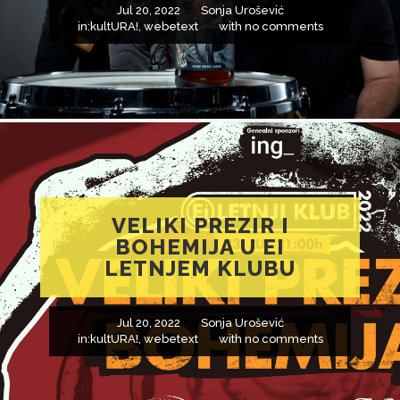
Jul 20, 2022
Sonja Urošević
in:
kultURA!
,
webetext
with
no comments
VELIKI PREZIR I
BOHEMIJA U EI
LETNJEM KLUBU
Jul 20, 2022
Sonja Urošević
in:
kultURA!
,
webetext
with
no comments