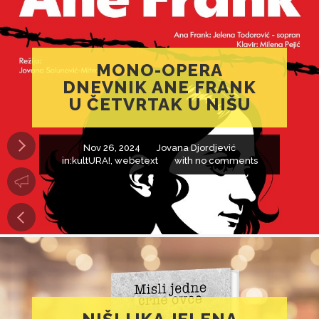
MONO-OPERA
DNEVNIK ANE FRANK
U ČETVRTAK U NIŠU
Nov 26, 2024
Jovana Djordjević
in:
kultURA!
,
webetext
with
no comments