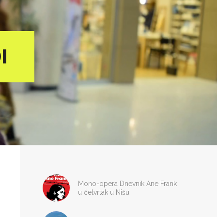
I
Mono-opera Dnevnik Ane Frank
u četvrtak u Nišu