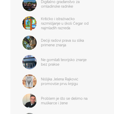
Digitalno građanstvo za
omladinske radnike
Kritičko i istraživačko
razmišljanje u školi Čegar od
najmlađih razreda
Dečiji radovi prava su slika
primene znanja
Ne gomilati teorijsko znanje
bez prakse
Nišlijka Jelena Rajković
promoviše prvu knjigu
Problem je što se delimo na
muškarce i žene