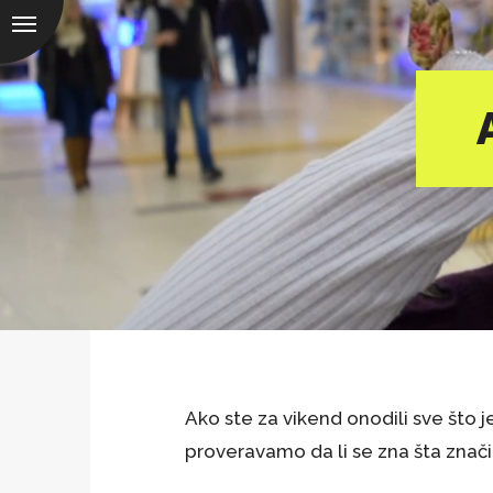
Ako ste za vikend onodili sve što j
proveravamo da li se zna šta znač