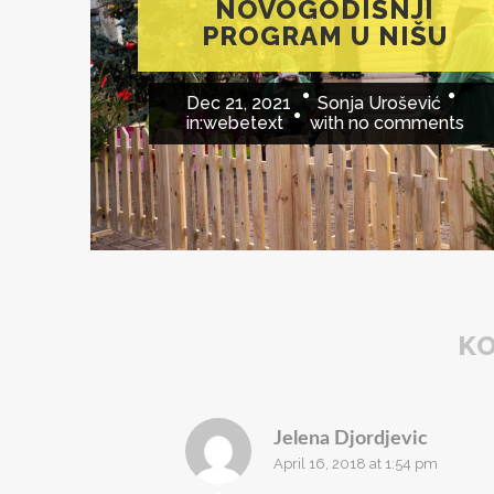
NOVOGODIŠNJI
PROGRAM U NIŠU
Dec 21, 2021
Sonja Urošević
in:
webetext
with
no comments
K
Jelena Djordjevic
April 16, 2018 at 1:54 pm