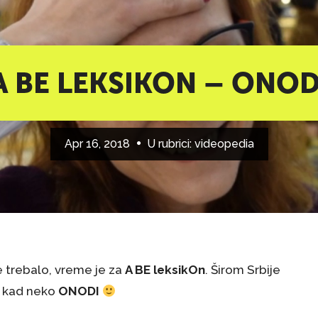
A BE LEKSIKON – ONOD
Apr 16, 2018
U rubrici:
videopedia
e trebalo, vreme je za
A BE leksikOn
. Širom Srbije
i kad neko
ONODI