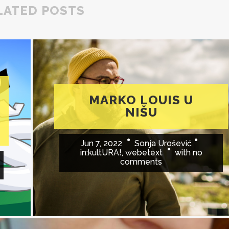
LATED POSTS
MARKO LOUIS U
NIŠU
Jun 7, 2022
Sonja Urošević
in:
kultURA!
,
webetext
with
no
comments