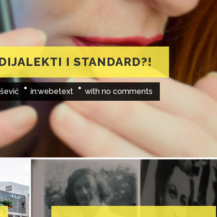
 DIJALEKTI I STANDARD?!
šević
in:
webetext
with
no comments