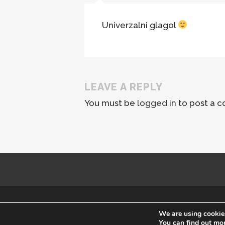
Univerzalni glagol
LEAVE A REPLY
You must be
logged in
to post a 
Copyright © Megafon 2016
We are using cookies
You can find out mo