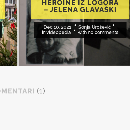
HEROINE IZ LOGORA
– JELENA GLAVAŠKI
Dec 10, 2021
Sonja Urošević
in:
videopedia
with
no comments
OMENTARI
(1)