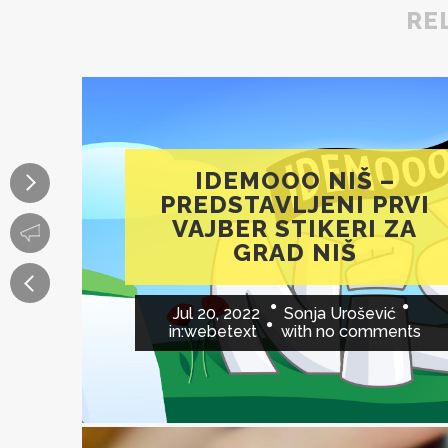
RE
IDEMOOO NIŠ –
PREDSTAVLJENI PRVI
VAJBER STIKERI ZA
GRAD NIŠ
Jul 20, 2022
Sonja Urošević
in:
webetext
with
no comments