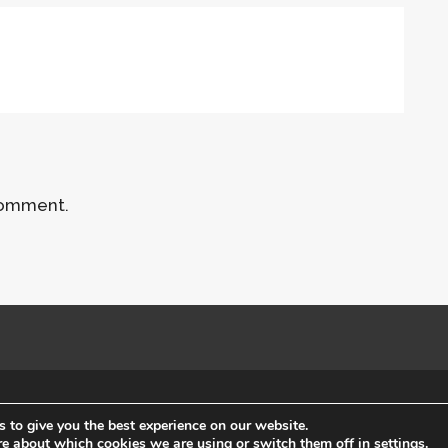
comment.
Početna
Impr
 to give you the best experience on our website.
re about which cookies we are using or switch them off in
settings
.