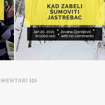
KAD ZABELI
ŠUMOVITI
JASTREBAC
Jan 20, 2021
Jovana Djordjević
in:
1000 reči
with
no comments
OMENTARI
(0)