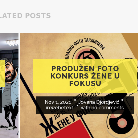
LATED POSTS
PRODUŽEN FOTO
KONKURS ŽENE U
FOKUSU
Nov 1, 2021
Jovana Djordjević
in:
webetext
with
no comments