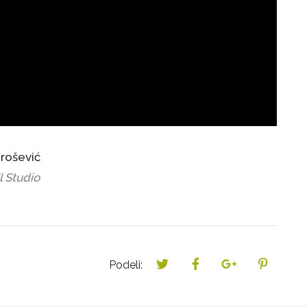
rošević
 Studio
Podeli: