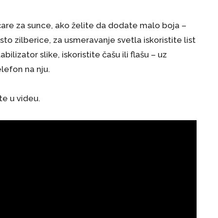
aočare za sunce, ako želite da dodate malo boja –
to zilberice, za usmeravanje svetla iskoristite list
ilizator slike, iskoristite čašu ili flašu – uz
lefon na nju.
e u videu.