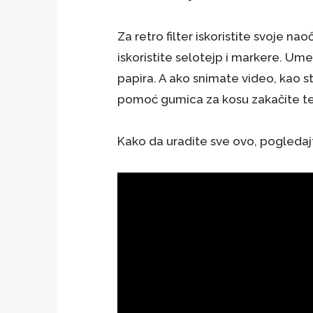
Za retro filter iskoristite svoje n
iskoristite selotejp i markere. Umes
papira. A ako snimate video, kao stab
pomoć gumica za kosu zakačite te
Kako da uradite sve ovo, pogledajt