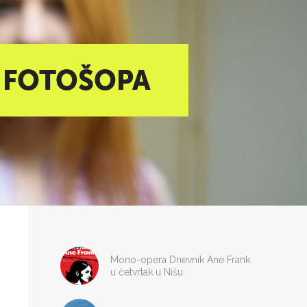
Z FOTOŠOPA
Mono-opera Dnevnik Ane Frank
u četvrtak u Nišu