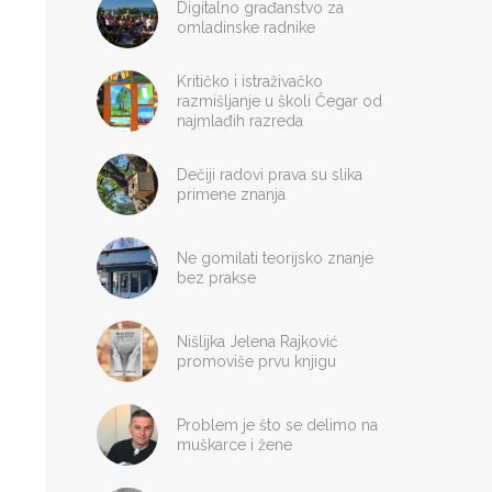
Digitalno građanstvo za
omladinske radnike
Kritičko i istraživačko
razmišljanje u školi Čegar od
najmlađih razreda
Dečiji radovi prava su slika
primene znanja
Ne gomilati teorijsko znanje
bez prakse
Nišlijka Jelena Rajković
promoviše prvu knjigu
Problem je što se delimo na
muškarce i žene