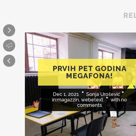
RE
PRVIH PET GODINA
MEGAFONA!
Dec 1, 2021
Sonja Urošević
in:
magazzin
,
webetext
with
no
comments