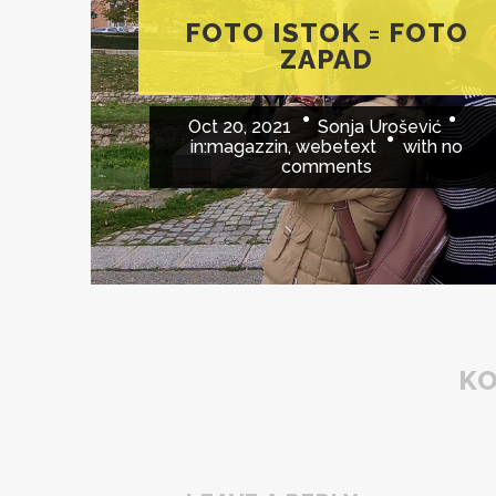
FOTO ISTOK = FOTO
ZAPAD
Oct 20, 2021
Sonja Urošević
in:
magazzin
,
webetext
with
no
comments
K