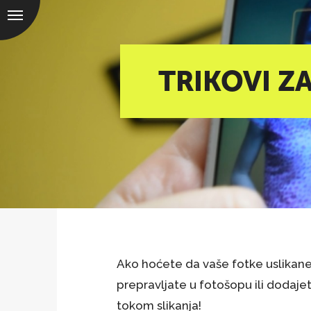
TRIKOVI Z
Ako hoćete da vaše fotke uslikane
prepravljate u fotošopu ili dodajete 
tokom slikanja!