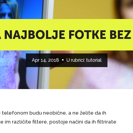
A NAJBOLJE FOTKE BE
Apr 14, 2018
U rubrici:
tutorial
 telefonom budu neobične, a ne želite da ih
im različite filtere, postoje načini da ih filtrirate