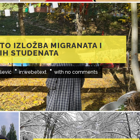
TO IZLOŽBA MIGRANATA I
IH STUDENATA
šević
in:
webetext
with
no comments