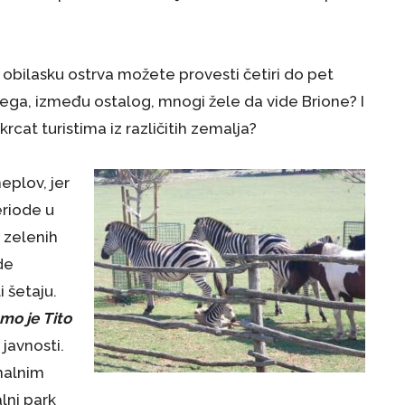
 obilasku ostrva možete provesti četiri do pet
 čega, između ostalog, mnogi žele da vide Brione? I
krcat turistima iz različitih zemalja?
eplov, jer
eriode u
 zelenih
de
i šetaju.
mo je Tito
 javnosti.
nalnim
lni park