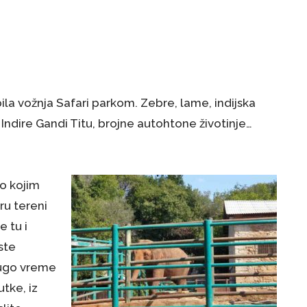
ila vožnja Safari parkom. Zebre, lame, indijska
Indire Gandi Titu, brojne autohtone životinje…
o kojim
ru tereni
e tu i
ste
rugo vreme
tke, iz