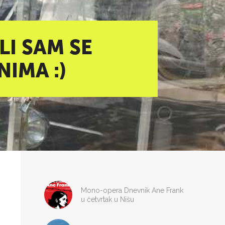
LI SAM SE
IMA :)
Mono-opera Dnevnik Ane Frank
u četvrtak u Nišu