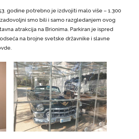
3. godine potrebno je izdvojiti malo više – 1.300
 zadovoljni smo bili i samo razgledanjem ovog
avna atrakcija na Brionima. Parkiran je ispred
 podseća na brojne svetske državnike i slavne
 ovde.