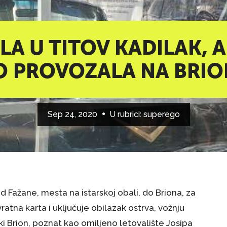
LA U TITOV KADILAK, A
 PROVOZALA NA BRION
Sep 24, 2020
U rubrici:
superego
od Fažane, mesta na istarskoj obali, do Briona, za
vratna karta i uključuje obilazak ostrva, vožnju
ki Brion, poznat kao omiljeno letovalište Josipa