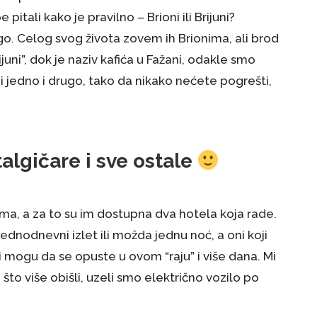
e pitali kako je pravilno – Brioni ili Brijuni?
rugo. Celog svog života zovem ih Brionima, ali brod
juni”, dok je naziv kafića u Fažani, odakle smo
e i jedno i drugo, tako da nikako nećete pogrešti,
algičare i sve ostale
ima, a za to su im dostupna dva hotela koja rade.
jednodnevni izlet ili možda jednu noć, a oni koji
i mogu da se opuste u ovom “raju” i više dana. Mi
 što više obišli, uzeli smo električno vozilo po