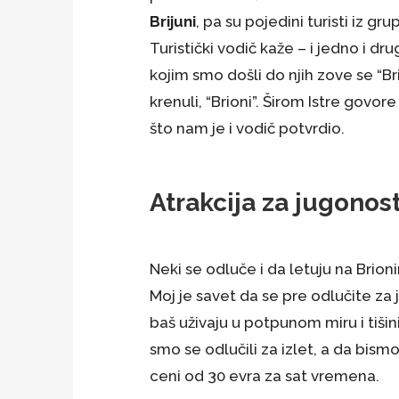
Brijuni
, pa su pojedini turisti iz grup
Turistički vodič kaže – i jedno i d
kojim smo došli do njih zove se “Bri
krenuli, “Brioni”. Širom Istre govor
što nam je i vodič potvrdio.
Atrakcija za jugonost
Neki se odluče i da letuju na Brion
Moj je savet da se pre odlučite za 
baš uživaju u potpunom miru i tišin
smo se odlučili za izlet, a da bismo
ceni od 30 evra za sat vremena.