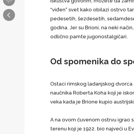
iskustva govorim, možete da zamis
“viđen” svet kako obilazi ostrvo 
pedesetih, šezdesetih, sedamdes
godina. Jer su Brioni, na neki nači
odlično pamte jugonostalgičari.
Od spomenika do s
Ostaci rimskog ladanjskog dvorca iz
naučnika Roberta Koha koji je iskor
veka kada je Brione kupio austrijsk
A na ovom čuvenom ostrvu igrao s
terenu koji je 1922. bio najveći u Ev