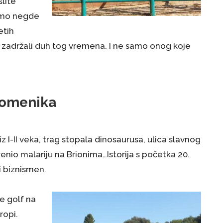
lite
tamo negde
etih
n, zadržali duh tog vremena. I ne samo onog koje
pomenika
 I-II veka, trag stopala dinosaurusa, ulica slavnog
enio malariju na Brionima…Istorija s početka 20.
i biznismen.
e golf na
ropi.