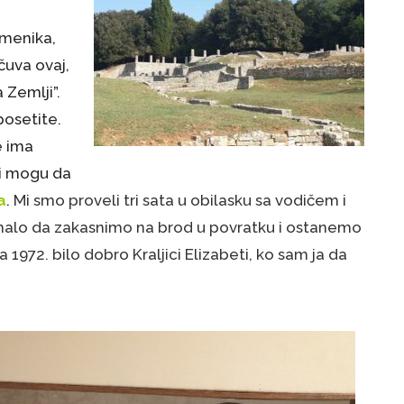
omenika,
čuva ovaj,
 Zemlji”.
posetite.
e ima
i mogu da
a
.
Mi smo proveli tri sata u obilasku sa vodičem i
amalo da zakasnimo na brod u povratku i ostanemo
a 1972. bilo dobro Kraljici Elizabeti, ko sam ja da