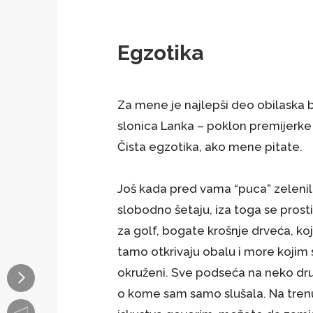
Egzotika
Za mene je najlepši deo obilaska b
slonica Lanka – poklon premijerke 
Čista egzotika, ako mene pitate.
Još kada pred vama “puca” zelenil
slobodno šetaju, iza toga se prosti
za golf, bogate krošnje drveća, koj
tamo otkrivaju obalu i more kojim 
okruženi. Sve podseća na neko d
o kome sam samo slušala. Na trenu