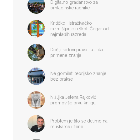
Digitalno građanstvo za
omladinske radnike
Kritičko i istraživačko
razmišljanje u školi Čegar od
najmlađih razreda
Dečiji radovi prava su slika
primene znanja
Ne gomilati teorijsko znanje
bez prakse
Nišlijka Jelena Rajković
promoviše prvu knjigu
Problem je što se delimo na
muškarce i žene