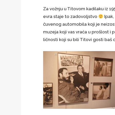
Za vožnju u Titovom kadilaku iz 195
evra staje to zadovoljstvo
Ipak,
čuvenog automobila koji je neizost
muzeja koji vas vraća u prošlost i
ličnosti koji su bili Titovi gosti baš