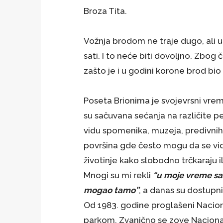
Broza Tita.
Vožnja brodom ne traje dugo, ali u
sati. I to neće biti dovoljno. Zbog
zašto je i u godini korone brod bio 
Poseta Brionima je svojevrsni vrem
su sačuvana sećanja na različite p
vidu spomenika, muzeja, predivnih
površina gde često mogu da se vi
životinje kako slobodno trčkaraju il
Mnogi su mi rekli
“u moje vreme sa
mogao tamo”
, a danas su dostupni
Od 1983. godine proglašeni Nacio
parkom. Zvanično se zove Naciona