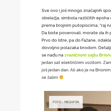
Sve ovo i još mnogo značajnih sp
obeležja, simbola različitih epoha 
prema brojnim putopiscima, “raj na
Da biste poverovali, morate da ih 
Prvo do Istre, pa do Fažane, odakl
dovoljno polazaka brodom. Detalj
se nađu na
zvaničnom sajtu Brion
jedan sat električnim vozilom. Z
još jedan dan. Ali ako je na Brionim
se žalim
FOTO – MEGAFON