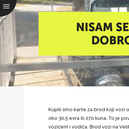
NISAM SE
DOBRO
Kupili smo karte za brod koji vozi 
oko 30,5 evra ili 270 kuna. To je po
vozićem i vodiča. Brod vozi na Veli