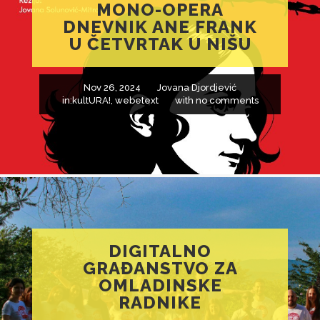
MONO-OPERA
DNEVNIK ANE FRANK
U ČETVRTAK U NIŠU
Nov 26, 2024
Jovana Djordjević
in:
kultURA!
,
webetext
with
no comments
DIGITALNO
GRAĐANSTVO ZA
OMLADINSKE
RADNIKE