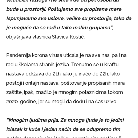
bude u prostoriji. Poštujemo sve propisane mere.
Ispunjavamo sve uslove, velike su prostorije, tako da
je moguće da se radi u tako malim grupama”
,
objašnjava vlasnica Slavica Kostić.
Pandemija korona virusa uticala je na sve nas, pa i na
rad u školama stranih jezika. Trenutno se u Kraftu
nastava održava do 21h, iako je inače do 22h. Iako
postoji i onlajn nastava, poštovanje propisanih mera
zaštite, ipak, značilo je mnogim polaznicima tokom
2020. godine, jer su mogli da dođu i na čas uživo.
“Mnogim ljudima prija. Za mnoge ljude je to jedini
izlazak iz kuće i jedan način da se odupremo tim