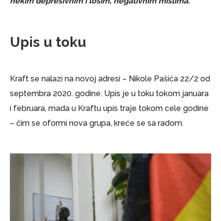
nekim depresivnim i lošim, negativnim mislima.”
Upis u toku
Kraft se nalazi na novoj adresi – Nikole Pašića 22/2 od
septembra 2020. godine. Upis je u toku tokom januara
i februara, mada u Kraftu upis traje tokom cele godine
– čim se oformi nova grupa, kreće se sa radom.