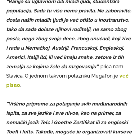
“Ranije su uglavnom bili mladi ljudi, studentska
populacija. Sada tu više nema pravila. Ne zaboravite,
dosta naših mladih ljudi je već otišlo u inostranstvo,
tako da sada dolaze njihovi roditelji, ne samo zbog
posla, nego zbog svoje dece, zbog unučadi, koji žive
i rade u Nemačkoj, Austriji, Francuskoj, Engleskoj,
Americi, Italiji itd, ili već imaju snahe, zetove iz tih
zemalja sa kojima žele da razgovaraju”
, priča nam
Slavica. O jednom takvom polazniku Megafon je
već
pisao
.
“Vršimo pripreme za polaganje svih međunarodnih
ispita, za sve jezike i sve nivoe, kao na primer, za
nemački jezik Telc i Goethe Zertifikat ili za engleski
Toefl i Ielts. Takođe, moguće je organizovati kurseve