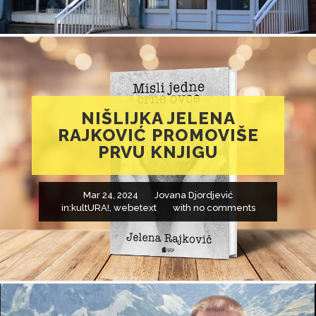
NIŠLIJKA JELENA
RAJKOVIĆ PROMOVIŠE
PRVU KNJIGU
Mar 24, 2024
Jovana Djordjević
in:
kultURA!
,
webetext
with
no comments