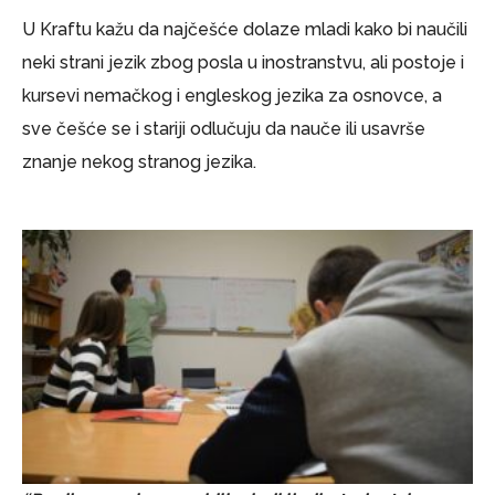
U Kraftu kažu da najčešće dolaze mladi kako bi naučili
neki strani jezik zbog posla u inostranstvu, ali postoje i
kursevi nemačkog i engleskog jezika za osnovce, a
sve češće se i stariji odlučuju da nauče ili usavrše
znanje nekog stranog jezika.