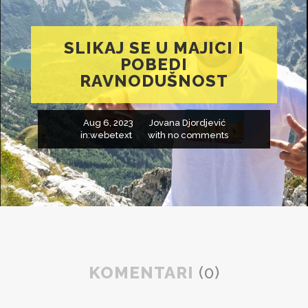
SLIKAJ SE U MAJICI I
POBEDI
RAVNODUŠNOST
Aug 6, 2023
Jovana Djordjević
in:
webetext
with
no comments
KOMENTARI
(0)