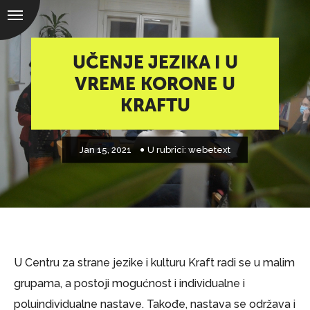
UČENJE JEZIKA I U
VREME KORONE U
KRAFTU
Jan 15, 2021
U rubrici:
webetext
U Centru za strane jezike i kulturu Kraft radi se u malim
grupama, a postoji mogućnost i individualne i
poluindividualne nastave. Takođe, nastava se održava i