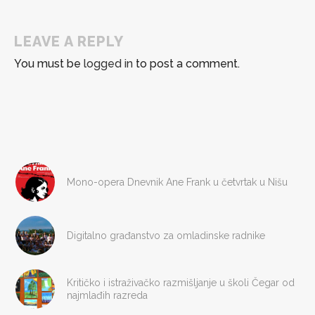
LEAVE A REPLY
You must be
logged in
to post a comment.
Mono-opera Dnevnik Ane Frank u četvrtak u Nišu
Digitalno građanstvo za omladinske radnike
Kritičko i istraživačko razmišljanje u školi Čegar od
najmlađih razreda