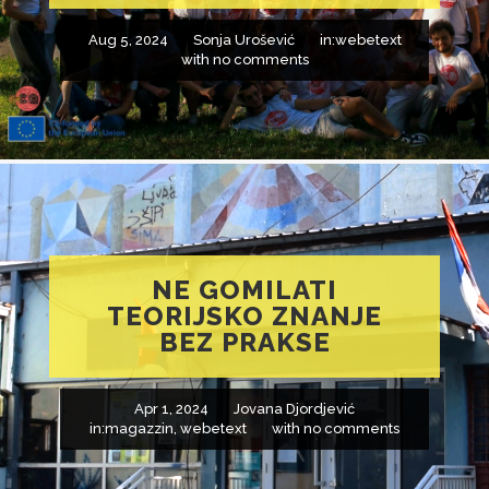
Aug 5, 2024
Sonja Urošević
in:
webetext
with
no comments
NE GOMILATI
TEORIJSKO ZNANJE
BEZ PRAKSE
Apr 1, 2024
Jovana Djordjević
in:
magazzin
,
webetext
with
no comments