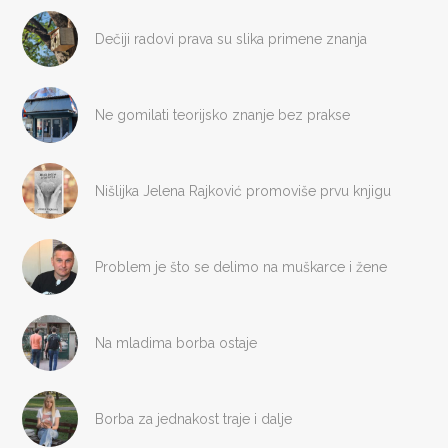
Dečiji radovi prava su slika primene znanja
Ne gomilati teorijsko znanje bez prakse
Nišlijka Jelena Rajković promoviše prvu knjigu
Problem je što se delimo na muškarce i žene
Na mladima borba ostaje
Borba za jednakost traje i dalje