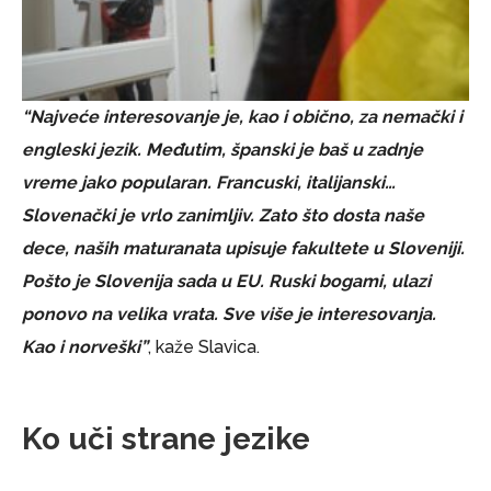
“Najveće interesovanje je, kao i obično, za nemački i
engleski jezik. Međutim, španski je baš u zadnje
vreme jako popularan. Francuski, italijanski…
Slovenački je vrlo zanimljiv. Zato što dosta naše
dece, naših maturanata upisuje fakultete u Sloveniji.
Pošto je Slovenija sada u EU. Ruski bogami, ulazi
ponovo na velika vrata. Sve više je interesovanja.
Kao i norveški”
, kaže Slavica.
Ko uči strane jezike