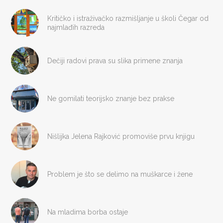
Kritičko i istraživačko razmišljanje u školi Čegar od
najmlađih razreda
Dečiji radovi prava su slika primene znanja
Ne gomilati teorijsko znanje bez prakse
Nišlijka Jelena Rajković promoviše prvu knjigu
Problem je što se delimo na muškarce i žene
Na mladima borba ostaje