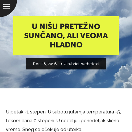
U NIŠU PRETEŽNO
SUNČANO, ALI VEOMA
HLADNO
Dec 28, 2016
U rubrici:
webetext
U petak -1 stepen. U subotu jutarnja temperatura -5,
tokom dana 0 stepeni. U nedelju i ponedeljak slično
vreme. Sneg se očekuje od utorka.