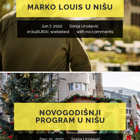
MARKO LOUIS U NIŠU
Jun 7, 2022
Sonja Urošević
in:
kultURA!
,
webetext
with
no comments
NOVOGODIŠNJI
PROGRAM U NIŠU
Dec 21, 2021
Sonja Urošević