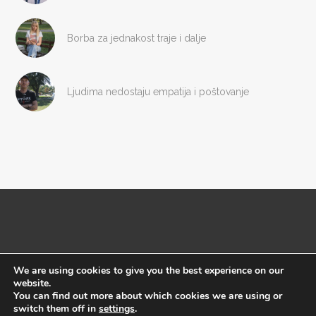
Borba za jednakost traje i dalje
Ljudima nedostaju empatija i poštovanje
We are using cookies to give you the best experience on our
website.
Copyright © Megafon 2016
You can find out more about which cookies we are using or
switch them off in
settings
.
Početna
Impresum
O nama
Uslovi