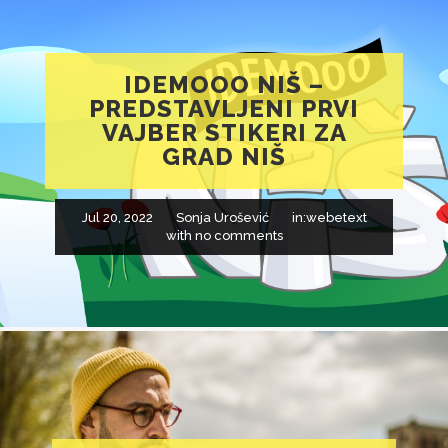
IDEMOOO NIŠ –
PREDSTAVLJENI PRVI
VAJBER STIKERI ZA
GRAD NIŠ
Jul 20, 2022
Sonja Urošević
in:
webetext
with
no comments