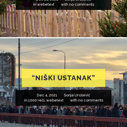
in:
webetext
with
no comments
“NIŠKI USTANAK”
Dec 4, 2021
Sonja Urošević
in:
1000 reči
,
webetext
with
no comments