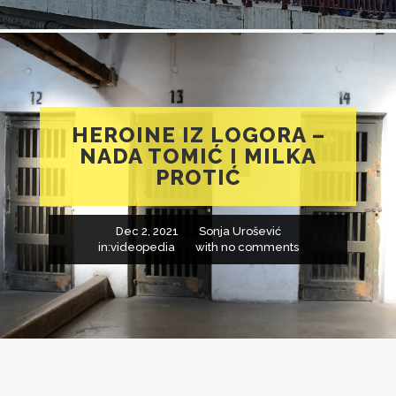
HEROINE IZ LOGORA –
NADA TOMIĆ I MILKA
PROTIĆ
Dec 2, 2021
Sonja Urošević
in:
videopedia
with
no comments