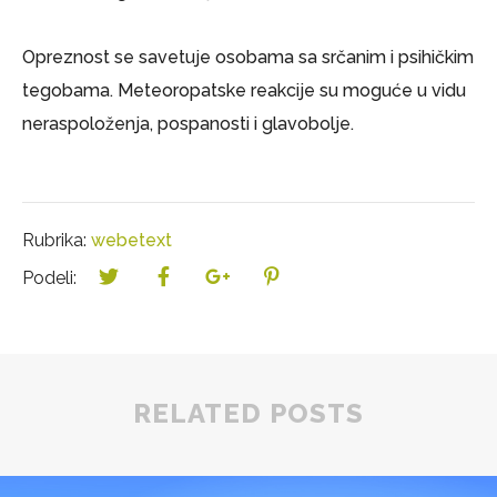
Opreznost se savetuje osobama sa srčanim i psihičkim
tegobama. Meteoropatske reakcije su moguće u vidu
neraspoloženja, pospanosti i glavobolje.
Rubrika:
webetext
Podeli:
RELATED POSTS