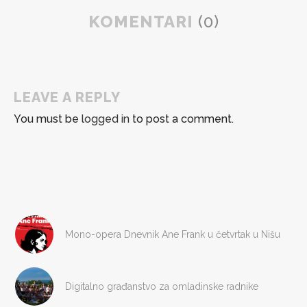
KOMENTARI
(0)
LEAVE A REPLY
You must be
logged in
to post a comment.
Mono-opera Dnevnik Ane Frank u četvrtak u Nišu
Digitalno građanstvo za omladinske radnike