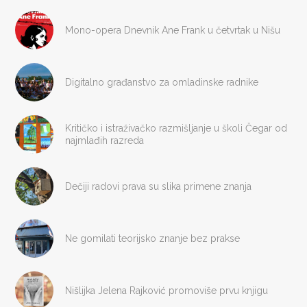
Mono-opera Dnevnik Ane Frank u četvrtak u Nišu
Digitalno građanstvo za omladinske radnike
Kritičko i istraživačko razmišljanje u školi Čegar od
najmlađih razreda
Dečiji radovi prava su slika primene znanja
Ne gomilati teorijsko znanje bez prakse
Nišlijka Jelena Rajković promoviše prvu knjigu