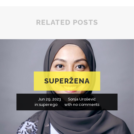
RELATED POSTS
SUPERŽENA
Jun 29, 2023
Sonja Urošević
in:
superego
with
no comments