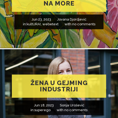
NA MORE
Jun 23, 2023
Jovana Djordjević
in:
kultURA!
,
webetext
with
no comments
ŽENA U GEJMING
INDUSTRIJI
Jun 18, 2023
Sonja Urošević
in:
superego
with
no comments