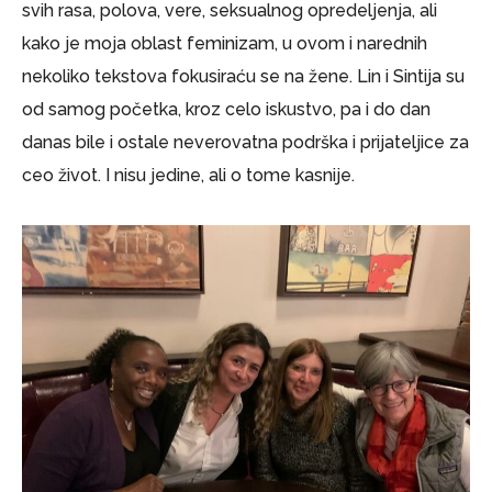
svih rasa, polova, vere, seksualnog opredeljenja, ali
kako je moja oblast feminizam, u ovom i narednih
nekoliko tekstova fokusiraću se na žene. Lin i Sintija su
od samog početka, kroz celo iskustvo, pa i do dan
danas bile i ostale neverovatna podrška i prijateljice za
ceo život. I nisu jedine, ali o tome kasnije.