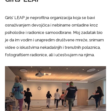
Girls’ LEAP je neprofitna organizacija koja se bavi
osnaživanjem devojčica i nebinarne omladine kroz
psihološke i radionice samoodbrane. Moj zadatak bio
je da im vodim i unapredim društvene mreže, snimam
videe o iskustvima nekadašnjih i trenutnih polaznica,
fotografišem radionice, ali i učestvujem na njima.