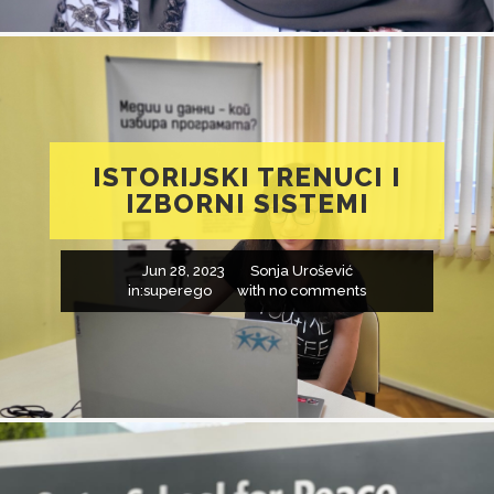
ISTORIJSKI TRENUCI I
IZBORNI SISTEMI
Jun 28, 2023
Sonja Urošević
in:
superego
with
no comments