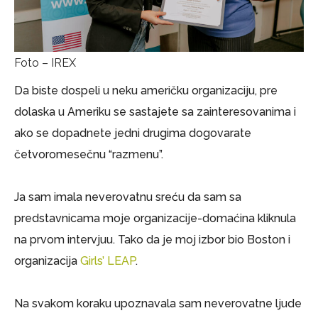
Foto – IREX
Da biste dospeli u neku američku organizaciju, pre
dolaska u Ameriku se sastajete sa zainteresovanima i
ako se dopadnete jedni drugima dogovarate
četvoromesečnu “razmenu”.
Ja sam imala neverovatnu sreću da sam sa
predstavnicama moje organizacije-domaćina kliknula
na prvom intervjuu. Tako da je moj izbor bio Boston i
organizacija
Girls’ LEAP
.
Na svakom koraku upoznavala sam neverovatne ljude