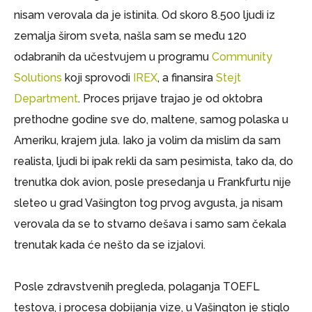
nisam verovala da je istinita. Od skoro 8.500 ljudi iz
zemalja širom sveta, našla sam se među 120
odabranih da učestvujem u programu
Community
Solutions
koji sprovodi
IREX
, a finansira
Stejt
Department
. Proces prijave trajao je od oktobra
prethodne godine sve do, maltene, samog polaska u
Ameriku, krajem jula. Iako ja volim da mislim da sam
realista, ljudi bi ipak rekli da sam pesimista, tako da, do
trenutka dok avion, posle presedanja u Frankfurtu nije
sleteo u grad Vašington tog prvog avgusta, ja nisam
verovala da se to stvarno dešava i samo sam čekala
trenutak kada će nešto da se izjalovi.
Posle zdravstvenih pregleda, polaganja TOEFL
testova, i procesa dobijanja vize, u Vašington je stiglo