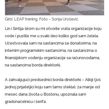
Girls’ LEAP trening, Foto – Sonja Urošević
Lin i Sintija širom su mi otvorile vrata organizacije koju
vode i pustile me u svaki deo koliko god sam želela.
Učestvovala sam na sastancima sa donatorima, na
internim programskim sastancima, na sastancima o
finansijskom vođenju organizacije sa računovođama,
na sastancima borda direktorki.
A zahvaljujući predsednici borda direktorki – Alkiji (još
jednoj prijateljici koju sam tamo stekla), za manje od
mesec dana života u Bostonu, upoznala sam
gradonačelnicu i šerifa.