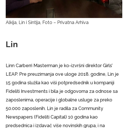
Alkija, Lin i Sintija, Foto – Privatna Arhiva
Lin
Linn Carberri Masterman je ko-izvršni direktor Girls’
LEAP. Pre preuzimanja ove uloge 2018. godine, Lin je
15 godina služila kao viši potpredsednik u kompaniji
Fideliti Investments i bila je odgovorna za odnose sa
zaposlenima, operacije i globalne usluge za preko
50.000 zaposlenih. Lin je radila za Community
Newspapers (Fideliti Capital) 10 godina kao
predsednica i izdavač više novinskih grupa, i na