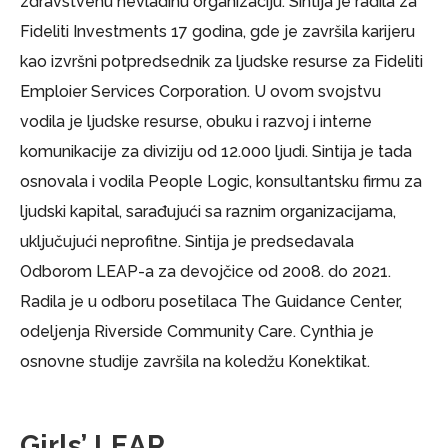
zdravstvenu nevladinu organizaciju. Sintija je radila za
Fideliti Investments 17 godina, gde je završila karijeru
kao izvršni potpredsednik za ljudske resurse za Fideliti
Emploier Services Corporation. U ovom svojstvu
vodila je ljudske resurse, obuku i razvoj i interne
komunikacije za diviziju od 12.000 ljudi. Sintija je tada
osnovala i vodila People Logic, konsultantsku firmu za
ljudski kapital, sarađujući sa raznim organizacijama,
uključujući neprofitne. Sintija je predsedavala
Odborom LEAP-a za devojčice od 2008. do 2021.
Radila je u odboru posetilaca The Guidance Center,
odeljenja Riverside Community Care. Cynthia je
osnovne studije završila na koledžu Konektikat.
Girls’ LEAP