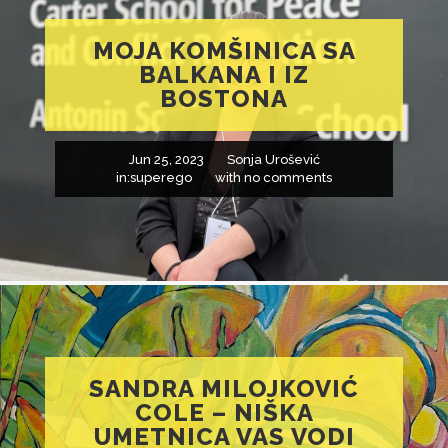
MOJA KOMŠINICA SA
BALKANA I IZ
BOSTONA
Jun 25, 2023
Sonja Urošević
in:
superego
with
no comments
SANDRA MILOJKOVIĆ
COLE – NIŠKA
UMETNICA VAS VODI