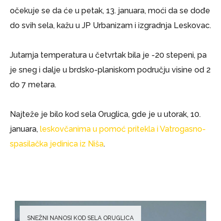
očekuje se da će u petak, 13. januara, moći da se dođe
do svih sela, kažu u JP Urbanizam i izgradnja Leskovac.
Jutarnja temperatura u četvrtak bila je -20 stepeni, pa
je sneg i dalje u brdsko-planiskom području visine od 2
do 7 metara.
Najteže je bilo kod sela Oruglica, gde je u utorak, 10.
januara,
leskovčanima u pomoć pritekla i Vatrogasno-
spasilačka jedinica iz Niša
.
SNEŽNI NANOSI KOD SELA ORUGLICA