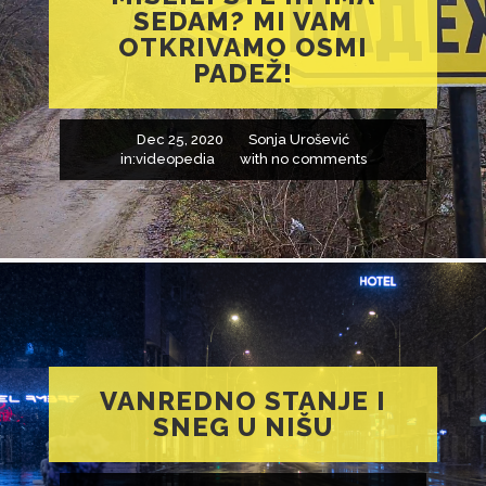
SEDAM? MI VAM
OTKRIVAMO OSMI
PADEŽ!
Dec 25, 2020
Sonja Urošević
in:
videopedia
with
no comments
VANREDNO STANJE I
SNEG U NIŠU