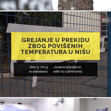
GREJANJE U PREKIDU
ZBOG POVIŠENIH
TEMPERATURA U NIŠU
Nov 5, 2019
Jovana Djordjević
in:
webetext
with
no comments