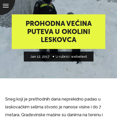
PROHODNA VEĆINA
PUTEVA U OKOLINI
LESKOVCA
Jan 12, 2017
U rubrici:
webetext
Sneg koji je prethodnih dana neprekidno padao u
leskovačkim selima stvorio je nanose visine i do 7
metara. Građevinske mašine su danima na terenu i