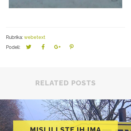
Rubrika:
webetext
Podeli:
RELATED POSTS
MISLILI STE IH IMA