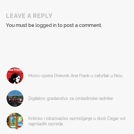
LEAVE A REPLY
You must be
logged in
to post a comment.
Mono-opera Dnevnik Ane Frank u četvrtak u Nišu
Digitalno građanstvo za omladinske radnike
Kritičko i istraživačko razmišljanje u školi Čegar od
najmlađih razreda