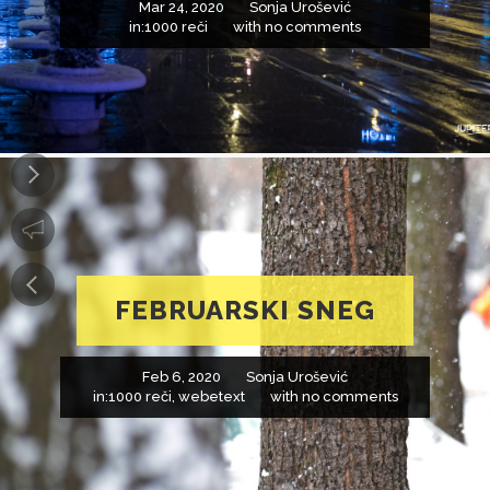
Mar 24, 2020
Sonja Urošević
in:
1000 reči
with
no comments
FEBRUARSKI SNEG
Feb 6, 2020
Sonja Urošević
in:
1000 reči
,
webetext
with
no comments