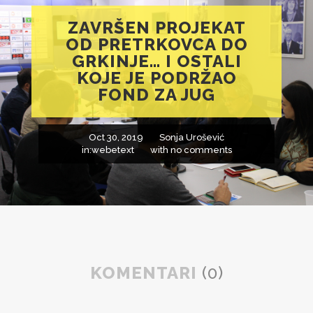
ZAVRŠEN PROJEKAT
OD PRETRKOVCA DO
GRKINJE… I OSTALI
KOJE JE PODRŽAO
FOND ZA JUG
Oct 30, 2019
Sonja Urošević
in:
webetext
with
no comments
KOMENTARI
(0)