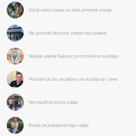
Dečiji radovi prava su slika primene znanja
Ne gomilati teorijsko znanje bez prakse
Nišlijka Jelena Rajković promoviše prvu knjigu
Problem je što se delimo na muškarce i žene
Na mladima borba ostaje
Borba za jednakost traje i dalje