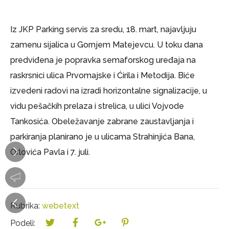
Iz JKP Parking servis za sredu, 18. mart, najavljuju
zamenu sijalica u Gornjem Matejevcu. U toku dana
predviđena je popravka semaforskog uređaja na
raskrsnici ulica Prvomajske i Ćirila i Metodija. Biće
izvedeni radovi na izradi horizontalne signalizacije, u
vidu pešačkih prelaza i strelica, u ulici Vojvode
Tankosića. Obeležavanje zabrane zaustavljanja i
parkiranja planirano je u ulicama Strahinjića Bana,
Orlovića Pavla i 7. juli.
Rubrika:
webetext
Podeli: