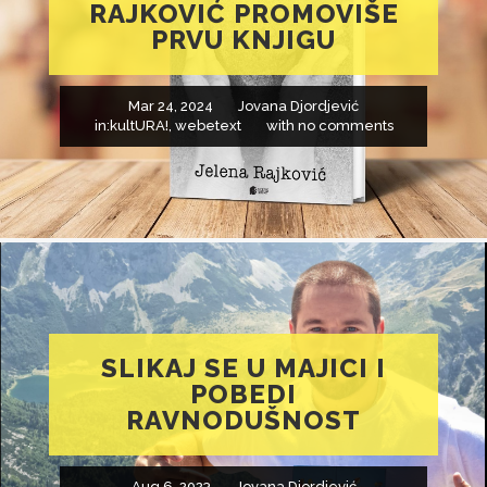
RAJKOVIĆ PROMOVIŠE
PRVU KNJIGU
Mar 24, 2024
Jovana Djordjević
in:
kultURA!
,
webetext
with
no comments
SLIKAJ SE U MAJICI I
POBEDI
RAVNODUŠNOST
Aug 6, 2023
Jovana Djordjević