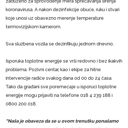
zaduženo za sprovođenje mera sprečavanja širenja
koronavirusa. A nakon dezinfekcije obuće, ruku i stvari
koje unosi uz obavezno merenje temperature
termovizijskom kamerom.
Sva službena vozila se dezinfikuju jednom dnevno.
Isporuka toplotne energije se vrši redovno i bez ikakvih
problema. Pozivni centar, kao i ekipe za hitne
intervencije radiće svakog dana od 00 do 24 časa.
Tako da građani sve poremećaje u isporuci toplotne
energije mogu prijaviti na telefone 018 4 239 188 i
0800 200 018.
“Naša je obaveza da se u ovom trenutku ponašamo