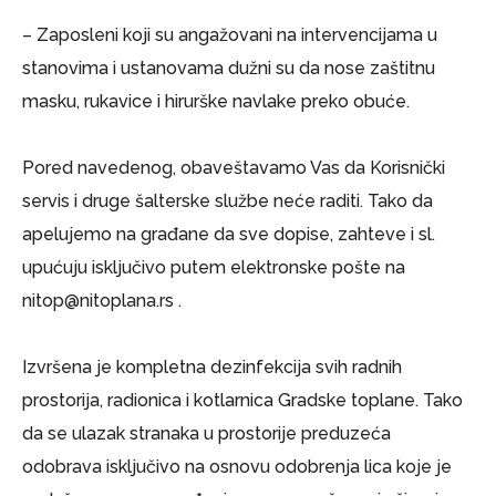
– Zaposleni koji su angažovani na intervencijama u
stanovima i ustanovama dužni su da nose zaštitnu
masku, rukavice i hirurške navlake preko obuće.
Pored navedenog, obaveštavamo Vas da Korisnički
servis i druge šalterske službe neće raditi. Tako da
apelujemo na građane da sve dopise, zahteve i sl.
upućuju isključivo putem elektronske pošte na
nitop@nitoplana.rs .
Izvršena je kompletna dezinfekcija svih radnih
prostorija, radionica i kotlarnica Gradske toplane. Tako
da se ulazak stranaka u prostorije preduzeća
odobrava isključivo na osnovu odobrenja lica koje je