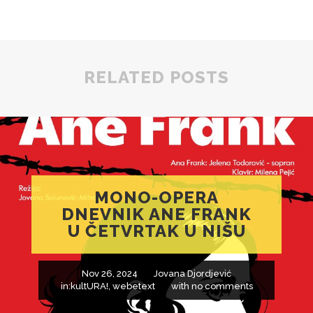
RELATED POSTS
MONO-OPERA
DNEVNIK ANE FRANK
U ČETVRTAK U NIŠU
Nov 26, 2024
Jovana Djordjević
in:
kultURA!
,
webetext
with
no comments