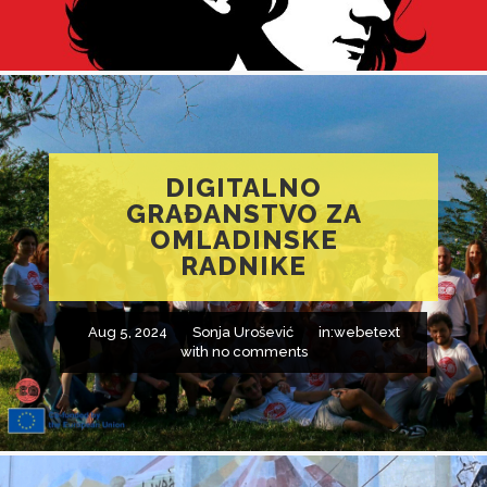
DIGITALNO
GRAĐANSTVO ZA
OMLADINSKE
RADNIKE
Aug 5, 2024
Sonja Urošević
in:
webetext
with
no comments