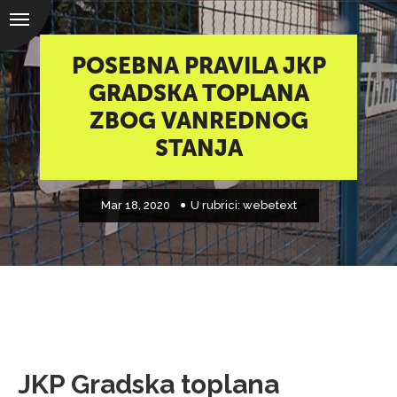
POSEBNA PRAVILA JKP
GRADSKA TOPLANA
ZBOG VANREDNOG
STANJA
Mar 18, 2020
U rubrici:
webetext
JKP Gradska toplana