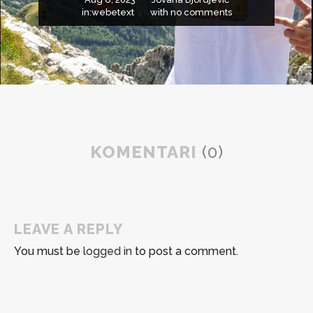
in:
webetext
with
no comments
KOMENTARI
(0)
LEAVE A REPLY
You must be
logged in
to post a comment.