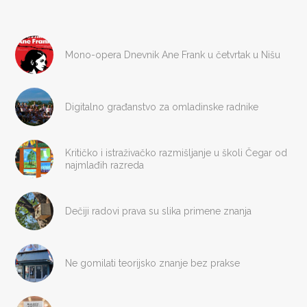
Mono-opera Dnevnik Ane Frank u četvrtak u Nišu
Digitalno građanstvo za omladinske radnike
Kritičko i istraživačko razmišljanje u školi Čegar od
najmlađih razreda
Dečiji radovi prava su slika primene znanja
Ne gomilati teorijsko znanje bez prakse