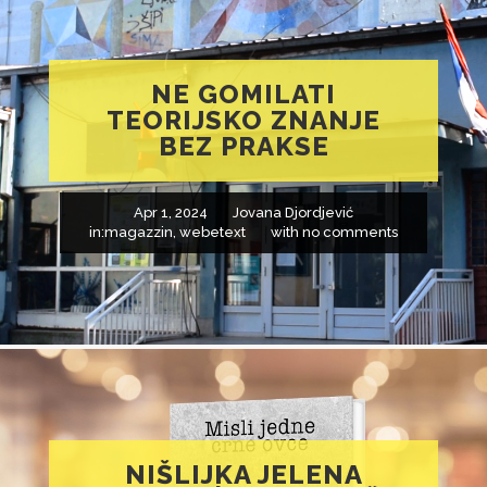
NE GOMILATI
TEORIJSKO ZNANJE
BEZ PRAKSE
Apr 1, 2024
Jovana Djordjević
in:
magazzin
,
webetext
with
no comments
NIŠLIJKA JELENA