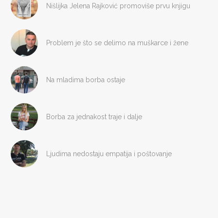
Nišlijka Jelena Rajković promoviše prvu knjigu
Problem je što se delimo na muškarce i žene
Na mladima borba ostaje
Borba za jednakost traje i dalje
Ljudima nedostaju empatija i poštovanje