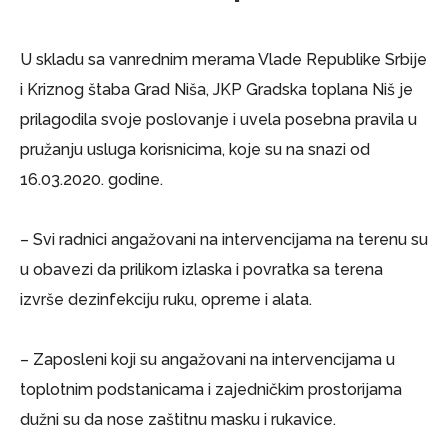
U skladu sa vanrednim merama Vlade Republike Srbije
i Kriznog štaba Grad Niša, JKP Gradska toplana Niš je
prilagodila svoje poslovanje i uvela posebna pravila u
pružanju usluga korisnicima, koje su na snazi od
16.03.2020. godine.
– Svi radnici angažovani na intervencijama na terenu su
u obavezi da prilikom izlaska i povratka sa terena
izvrše dezinfekciju ruku, opreme i alata.
– Zaposleni koji su angažovani na intervencijama u
toplotnim podstanicama i zajedničkim prostorijama
dužni su da nose zaštitnu masku i rukavice.