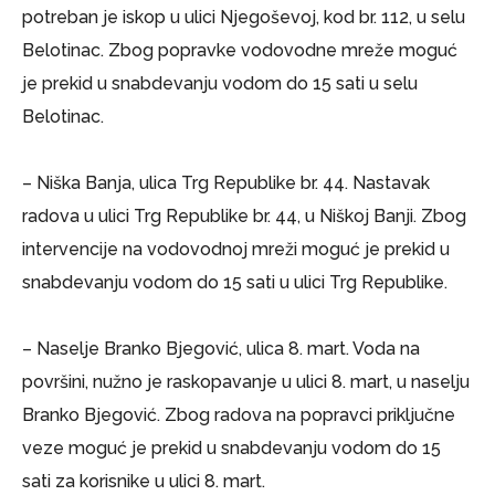
potreban je iskop u ulici Njegoševoj, kod br. 112, u selu
Belotinac. Zbog popravke vodovodne mreže moguć
je prekid u snabdevanju vodom do 15 sati u selu
Belotinac.
– Niška Banja, ulica Trg Republike br. 44. Nastavak
radova u ulici Trg Republike br. 44, u Niškoj Banji. Zbog
intervencije na vodovodnoj mreži moguć je prekid u
snabdevanju vodom do 15 sati u ulici Trg Republike.
– Naselje Branko Bjegović, ulica 8. mart. Voda na
površini, nužno je raskopavanje u ulici 8. mart, u naselju
Branko Bjegović. Zbog radova na popravci priključne
veze moguć je prekid u snabdevanju vodom do 15
sati za korisnike u ulici 8. mart.