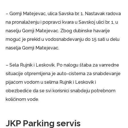
– Gornji Matejevac, ulica Savska br. 1. Nastavak radova
na pronalaženju i popravci kvara u Savskoj ulici br. 1, u
naselju Gornji Matejevac. Zbog dubinske havarije
moguć je prekid u vodosnabdevanju do 15 sati u delu
naselja Gornji Matejevac.
– Sela Rujnik i Leskovik. Po nalogu štaba za vanredne
situacije otpremljena je auto-cisterna za snabdevanje
pijaćom vodom u selima Rujnik i Leskovik i
obezbediće da se svi korisnici snabdeju potrebnom
količinom vode.
JKP Parking servis