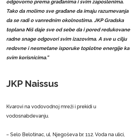
odgovorno prema građanima i svim zaposlenima.
Tako da molimo sve građane da imaju razumevanja
da se radi o vanrednim okolnostima. JKP Gradska
toplana Niš daje sve od sebe da i pored redukovane
radne snage odgovori svim izazovima. A sve u cilju
redovne i nesmetane isporuke toplotne energije ka
svim korisnicima.”
JKP Naissus
Kvarovi na vodovodnoj mreži i prekidi u
vodosnabdevanju.
– Selo Belotinac, ul. Njegoševa br. 112. Voda na ulici,