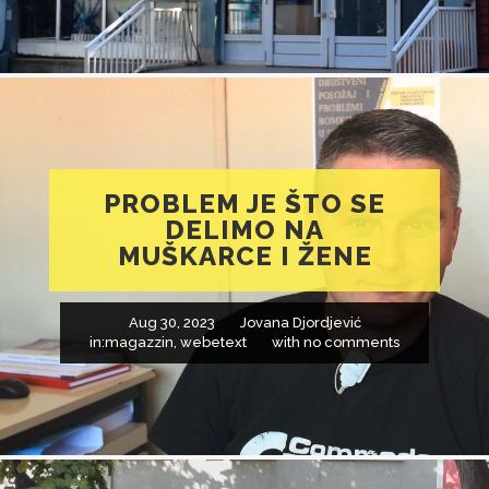
PROBLEM JE ŠTO SE
DELIMO NA
MUŠKARCE I ŽENE
Aug 30, 2023
Jovana Djordjević
in:
magazzin
,
webetext
with
no comments