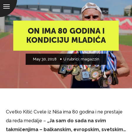
ON IMA 80 GODINA I
KONDICIJU MLADIĆA
May 30, 2018
U rubrici:
magazzin
Cvetko Kitić Cvele iz Niša ima 80 godina i ne prestaje
da ređa medalje –
„Ja sam do sada na svim
takmičenjima – balkanskim, evropskim, svetskim…