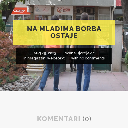
NA MLADIMA BORBA
OSTAJE
Aug 29, 2023
Jovana Djordjević
in:
magazzin
,
webetext
with
no comments
KOMENTARI
(0)