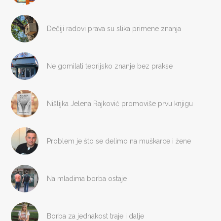
Dečiji radovi prava su slika primene znanja
Ne gomilati teorijsko znanje bez prakse
Nišlijka Jelena Rajković promoviše prvu knjigu
Problem je što se delimo na muškarce i žene
Na mladima borba ostaje
Borba za jednakost traje i dalje