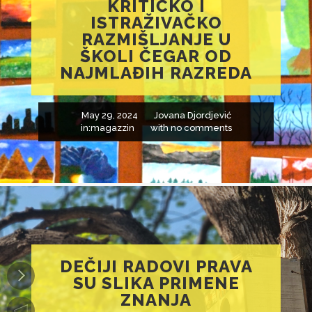
KRITIČKO I
ISTRAŽIVAČKO
RAZMIŠLJANJE U
ŠKOLI ČEGAR OD
NAJMLAĐIH RAZREDA
May 29, 2024
Jovana Djordjević
in:
magazzin
with
no comments
DEČIJI RADOVI PRAVA
SU SLIKA PRIMENE
ZNANJA