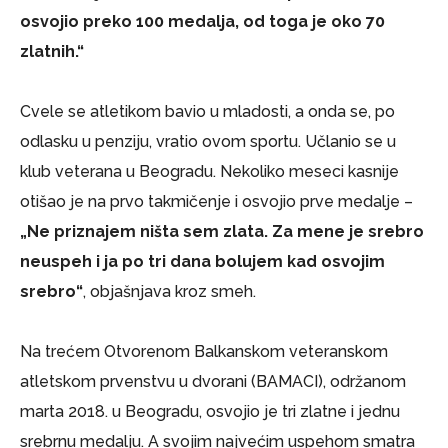
osvojio preko 100 medalja, od toga je oko 70
zlatnih.“
Cvele se atletikom bavio u mladosti, a onda se, po
odlasku u penziju, vratio ovom sportu. Učlanio se u
klub veterana u Beogradu. Nekoliko meseci kasnije
otišao je na prvo takmičenje i osvojio prve medalje –
„Ne priznajem ništa sem zlata. Za mene je srebro
neuspeh i ja po tri dana bolujem kad osvojim
srebro“
, objašnjava kroz smeh.
Na trećem Otvorenom Balkanskom veteranskom
atletskom prvenstvu u dvorani (BAMACI), održanom
marta 2018. u Beogradu, osvojio je tri zlatne i jednu
srebrnu medalju. A svojim najvećim uspehom smatra