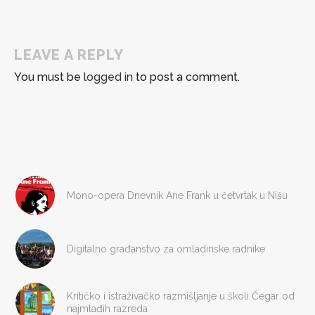
LEAVE A REPLY
You must be
logged in
to post a comment.
Mono-opera Dnevnik Ane Frank u četvrtak u Nišu
Digitalno građanstvo za omladinske radnike
Kritičko i istraživačko razmišljanje u školi Čegar od
najmlađih razreda