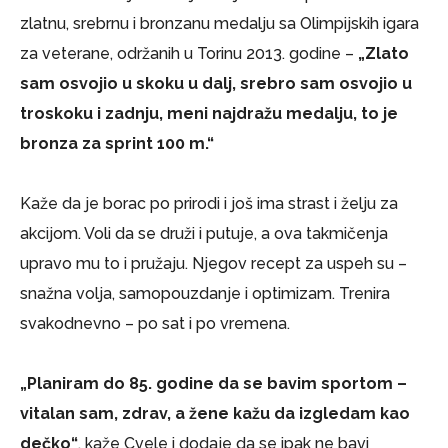
zlatnu, srebrnu i bronzanu medalju sa Olimpijskih igara
za veterane, održanih u Torinu 2013. godine –
„Zlato
sam osvojio u skoku u dalj, srebro sam osvojio u
troskoku i zadnju, meni najdražu medalju, to je
bronza za sprint 100 m.“
Kaže da je borac po prirodi i još ima strast i želju za
akcijom. Voli da se druži i putuje, a ova takmičenja
upravo mu to i pružaju. Njegov recept za uspeh su –
snažna volja, samopouzdanje i optimizam. Trenira
svakodnevno – po sat i po vremena.
„Planiram do 85. godine da se bavim sportom –
vitalan sam, zdrav, a žene kažu da izgledam kao
dečko“
, kaže Cvele i dodaje da se ipak ne bavi