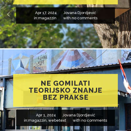
Apr 17, 2024
Jovana Djordjević
in:
magazzin
with
no comments
NE GOMILATI
TEORIJSKO ZNANJE
BEZ PRAKSE
Apr 1, 2024
Jovana Djordjević
in:
magazzin
,
webetext
with
no comments