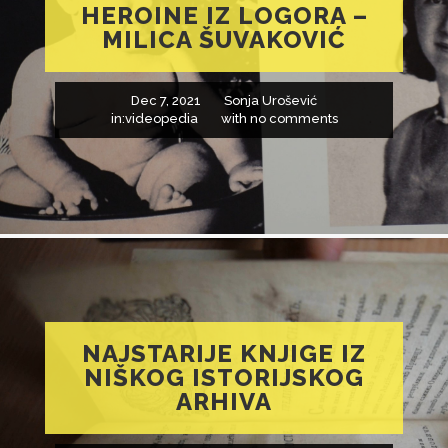
HEROINE IZ LOGORA –
MILICA ŠUVAKOVIĆ
Dec 7, 2021
Sonja Urošević
in:
videopedia
with
no comments
NAJSTARIJE KNJIGE IZ
NIŠKOG ISTORIJSKOG
ARHIVA