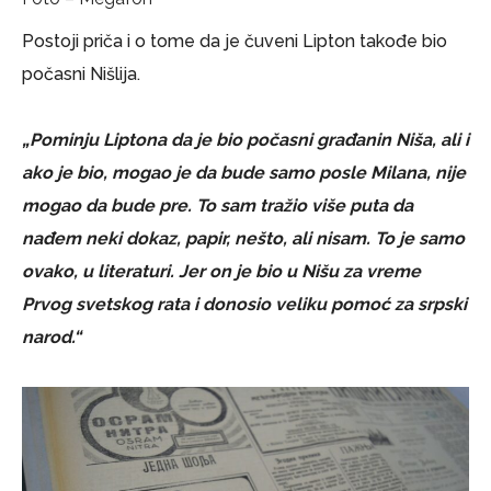
Postoji priča i o tome da je čuveni Lipton takođe bio
počasni Nišlija.
„Pominju Liptona da je bio počasni građanin Niša, ali i
ako je bio, mogao je da bude samo posle Milana, nije
mogao da bude pre. To sam tražio više puta da
nađem neki dokaz, papir, nešto, ali nisam. To je samo
ovako, u literaturi. Jer on je bio u Nišu za vreme
Prvog svetskog rata i donosio veliku pomoć za srpski
narod.“