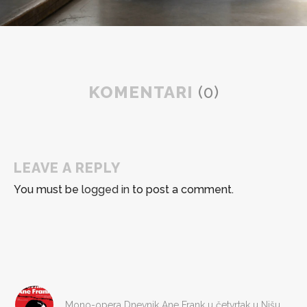
KOMENTARI
(0)
LEAVE A REPLY
You must be
logged in
to post a comment.
Mono-opera Dnevnik Ane Frank u četvrtak u Nišu