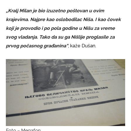
„Kralj Milan je bio izuzetno poštovan u ovim
krajevima. Najpre kao oslobodilac Niša. I kao čovek
koji je provodio i po pola godine u Nišu za vreme
svog vladanja. Tako da su ga Nišlije proglasile za
prvog počasnog građanina“
, kaže Dušan.
Foto – Megafon