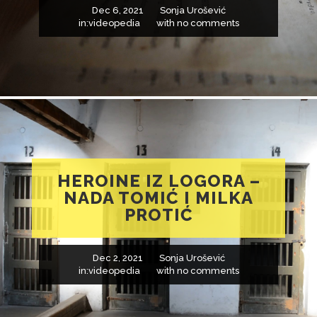
Dec 6, 2021
Sonja Urošević
in:
videopedia
with
no comments
HEROINE IZ LOGORA –
NADA TOMIĆ I MILKA
PROTIĆ
Dec 2, 2021
Sonja Urošević
in:
videopedia
with
no comments