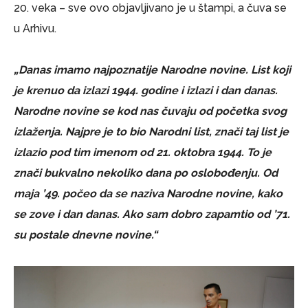
20. veka – sve ovo objavljivano je u štampi, a čuva se
u Arhivu.
„Danas imamo najpoznatije Narodne novine. List koji
je krenuo da izlazi 1944. godine i izlazi i dan danas.
Narodne novine se kod nas čuvaju od početka svog
izlaženja. Najpre je to bio Narodni list, znači taj list je
izlazio pod tim imenom od 21. oktobra 1944. To je
znači bukvalno nekoliko dana po oslobođenju. Od
maja ’49. počeo da se naziva Narodne novine, kako
se zove i dan danas. Ako sam dobro zapamtio od ’71.
su postale dnevne novine.“