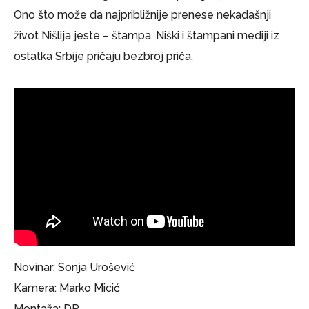
Ono što može da najpribližnije prenese nekadašnji
život Nišlija jeste – štampa. Niški i štampani mediji iz
ostatka Srbije pričaju bezbroj priča.
Novinar: Sonja Urošević
Kamera: Marko Micić
Montaža: DP