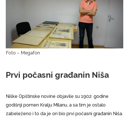
Foto – Megafon
Prvi počasni građanin Niša
Niške Opštinske novine objavile su 1902. godine
godišnji pomen Kralju Milanu, a sa tim je ostalo
zabeleženo i to da je on bio prvi počasni građanin Niša.