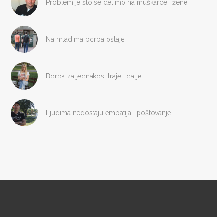
Problem je što se delimo na muškarce i žene
Na mladima borba ostaje
Borba za jednakost traje i dalje
Ljudima nedostaju empatija i poštovanje