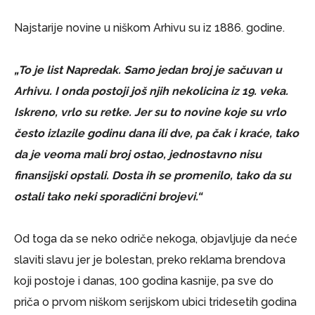
Najstarije novine u niškom Arhivu su iz 1886. godine.
„To je list Napredak. Samo jedan broj je sačuvan u
Arhivu. I onda postoji još njih nekolicina iz 19. veka.
Iskreno, vrlo su retke. Jer su to novine koje su vrlo
često izlazile godinu dana ili dve, pa čak i kraće, tako
da je veoma mali broj ostao, jednostavno nisu
finansijski opstali. Dosta ih se promenilo, tako da su
ostali tako neki sporadični brojevi.“
Od toga da se neko odriče nekoga, objavljuje da neće
slaviti slavu jer je bolestan, preko reklama brendova
koji postoje i danas, 100 godina kasnije, pa sve do
priča o prvom niškom serijskom ubici tridesetih godina