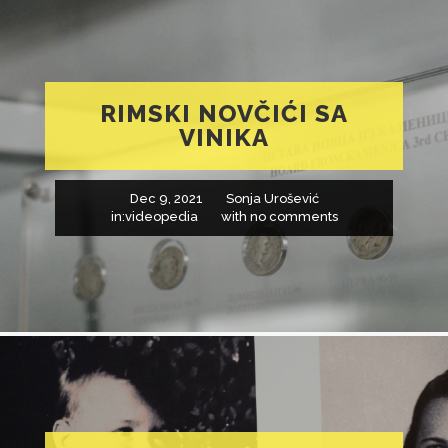
RIMSKI NOVČIĆI SA
VINIKA
Dec 9, 2021
Sonja Urošević
in:
videopedia
with
no comments