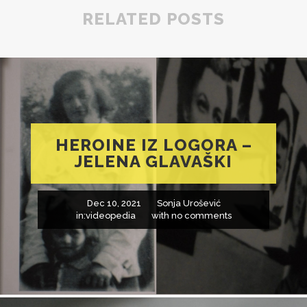
RELATED POSTS
HEROINE IZ LOGORA –
JELENA GLAVAŠKI
Dec 10, 2021
Sonja Urošević
in:
videopedia
with
no comments