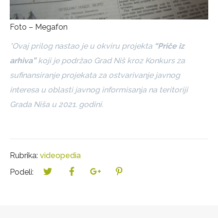
Foto – Megafon
*Ovaj prilog nastao je u okviru projekta
“Priče iz
arhiva”
koji je podržao Grad Niš kroz Konkurs za
sufinansiranje projekata za ostvarivanje javnog
interesa u oblasti javnog informisanja na teritoriji
Grada Niša u 2021. godini.
Rubrika:
videopedia
Podeli: