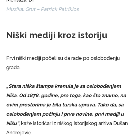
Muzika: Grut – Patrick Patrikios
Niški mediji kroz istoriju
Prvi niški mediji počeli su da rade po oslobođenju
grada.
„Stara niška štampa krenula je sa oslobođenjem
Niša. Od 1878. godine, pre toga, kao što znamo, na
ovim prostorima je bila turska uprava. Tako da, sa
oslobođenjem počinju i prve novine, prvi mediji u
Nišu“
, kaže istoričar iz niškog Istorijskog arhiva Dušan
Andrejević.