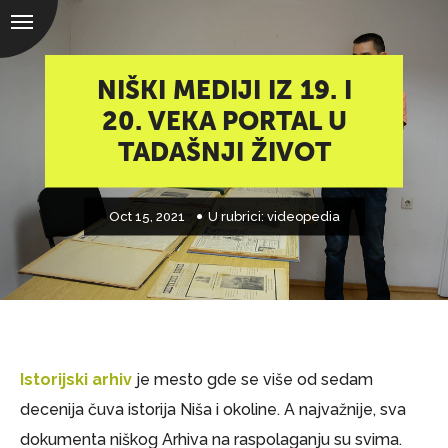
NIŠKI MEDIJI IZ 19. I
20. VEKA PORTAL U
TADAŠNJI ŽIVOT
Oct 15, 2021
U rubrici:
videopedia
Istorijski arhiv
je mesto gde se više od sedam
decenija čuva istorija Niša i okoline. A najvažnije, sva
dokumenta niškog Arhiva na raspolaganju su svima.