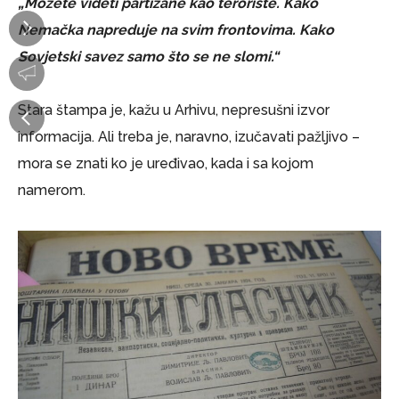
„Možete videti partizane kao teroriste. Kako
Nemačka napreduje na svim frontovima. Kako
Sovjetski savez samo što se ne slomi.“
Stara štampa je, kažu u Arhivu, nepresušni izvor
informacija. Ali treba je, naravno, izučavati pažljivo –
mora se znati ko je uređivao, kada i sa kojom
namerom.