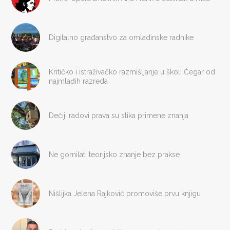
Digitalno građanstvo za omladinske radnike
Kritičko i istraživačko razmišljanje u školi Čegar od
najmlađih razreda
Dečiji radovi prava su slika primene znanja
Ne gomilati teorijsko znanje bez prakse
Nišlijka Jelena Rajković promoviše prvu knjigu