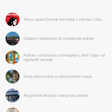
Mono-opera Dnevnik Ane Frank u četvrtak u Nišu
Digitalno građanstvo za omladinske radnike
Kritičko i istraživačko razmišljanje u školi Čegar od
najmlađih razreda
Dečiji radovi prava su slika primene znanja
Ne gomilati teorijsko znanje bez prakse