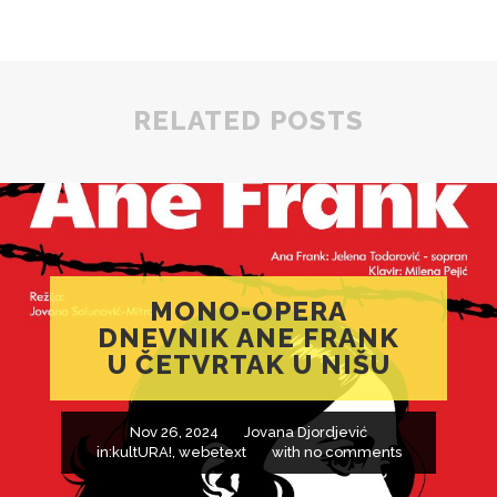
RELATED POSTS
MONO-OPERA
DNEVNIK ANE FRANK
U ČETVRTAK U NIŠU
Nov 26, 2024
Jovana Djordjević
in:
kultURA!
,
webetext
with
no comments