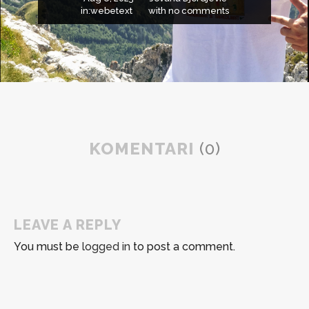
in:
webetext
with
no comments
KOMENTARI
(0)
LEAVE A REPLY
You must be
logged in
to post a comment.