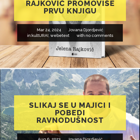
RAJKOVIĆ PROMOVIŠE
PRVU KNJIGU
Mar 24, 2024
Jovana Djordjević
in:
kultURA!
,
webetext
with
no comments
SLIKAJ SE U MAJICI I
POBEDI
RAVNODUŠNOST
Aug 6, 2023
Jovana Djordjević