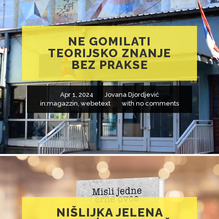
NE GOMILATI
TEORIJSKO ZNANJE
BEZ PRAKSE
Apr 1, 2024
Jovana Djordjević
in:
magazzin
,
webetext
with
no comments
NIŠLIJKA JELENA