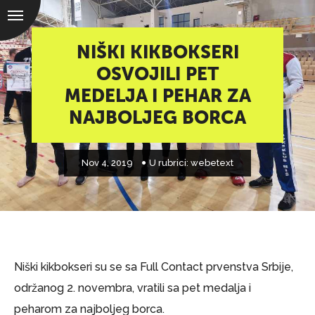
NIŠKI KIKBOKSERI
OSVOJILI PET
MEDELJA I PEHAR ZA
NAJBOLJEG BORCA
Nov 4, 2019
U rubrici:
webetext
Niški kikbokseri su se sa Full Contact prvenstva Srbije,
održanog 2. novembra, vratili sa pet medalja i
peharom za najboljeg borca.