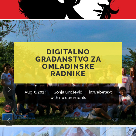
DIGITALNO
GRAĐANSTVO ZA
OMLADINSKE
RADNIKE
Aug 5, 2024
Sonja Urošević
in:
webetext
with
no comments