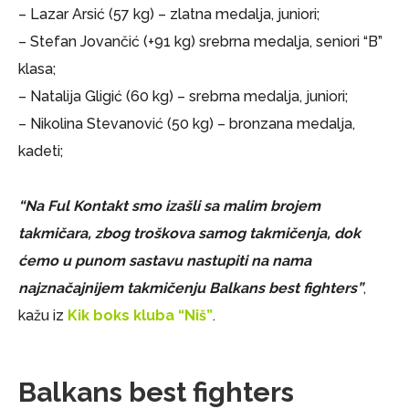
– Lazar Arsić (57 kg) – zlatna medalja, juniori;
– Stefan Jovančić (+91 kg) srebrna medalja, seniori “B”
klasa;
– Natalija Gligić (60 kg) – srebrna medalja, juniori;
– Nikolina Stevanović (50 kg) – bronzana medalja,
kadeti;
“Na Ful Kontakt smo izašli sa malim brojem
takmičara, zbog troškova samog takmičenja, dok
ćemo u punom sastavu nastupiti na nama
najznačajnijem takmičenju Balkans best fighters”
,
kažu iz
K
ik boks kluba “Niš”
.
Balkans best fighters