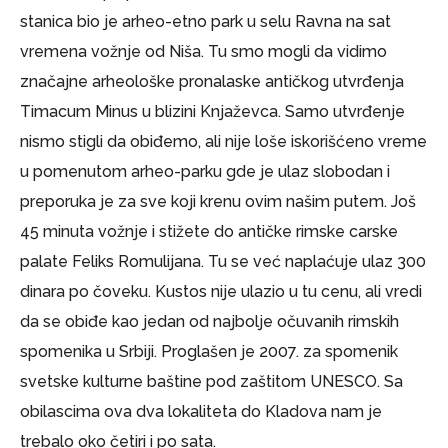
stanica bio je arheo-etno park u selu Ravna na sat
vremena vožnje od Niša. Tu smo mogli da vidimo
značajne arheološke pronalaske antičkog utvrđenja
Timacum Minus u blizini Knjaževca. Samo utvrđenje
nismo stigli da obiđemo, ali nije loše iskorišćeno vreme
u pomenutom arheo-parku gde je ulaz slobodan i
preporuka je za sve koji krenu ovim našim putem. Još
45 minuta vožnje i stižete do antičke rimske carske
palate Feliks Romulijana. Tu se već naplaćuje ulaz 300
dinara po čoveku. Kustos nije ulazio u tu cenu, ali vredi
da se obiđe kao jedan od najbolje očuvanih rimskih
spomenika u Srbiji. Proglašen je 2007. za spomenik
svetske kulturne baštine pod zaštitom UNESCO. Sa
obilascima ova dva lokaliteta do Kladova nam je
trebalo oko četiri i po sata.