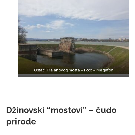
Ostaci Trajanovog mosta – Foto – Megafon
Džinovski “mostovi” – čudo
prirode