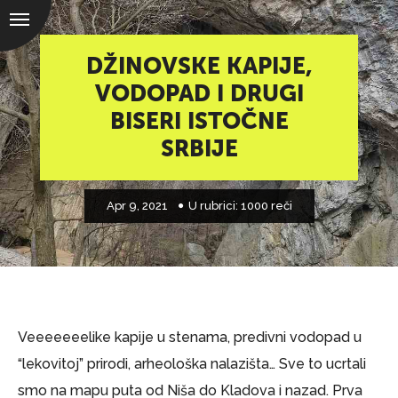
DŽINOVSKE KAPIJE,
VODOPAD I DRUGI
BISERI ISTOČNE
SRBIJE
Apr 9, 2021
U rubrici:
1000 reči
Veeeeeeelike kapije u stenama, predivni vodopad u
“lekovitoj” prirodi, arheološka nalazišta… Sve to ucrtali
smo na mapu puta od Niša do Kladova i nazad. Prva