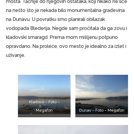
mosta. Tačnije do njegovih ostataka, koji nikako ne liče
na nešto što je nekada bilo monumentalna građevina
na Dunavu. U povratku smo planirali obilazak
vodopada Blederija. Negde sam pročitala da ga zovu i
kladovski smaragd. Prema mom mišljenu potpuno
opravdano. Na proleće, ovo mesto je idealno za izlet i
uživanje.
Kladovo – Foto –
Megafon
Dunav – Foto – Megafon