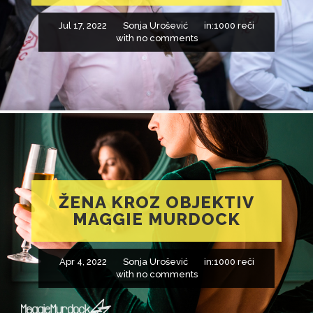
Jul 17, 2022
Sonja Urošević
in:
1000 reči
with
no comments
ŽENA KROZ OBJEKTIV
MAGGIE MURDOCK
Apr 4, 2022
Sonja Urošević
in:
1000 reči
with
no comments