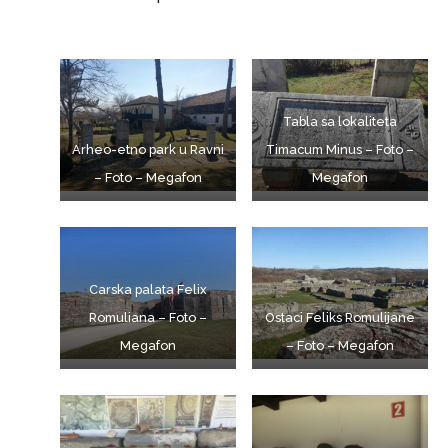
Tabla sa lokaliteta
Arheo-etno park u Ravni
Timacum Minus – Foto –
– Foto – Megafon
Megafon
Carska palata Felix
Romuliana – Foto –
Ostaci Feliks Romulijane
Megafon
– Foto – Megafon