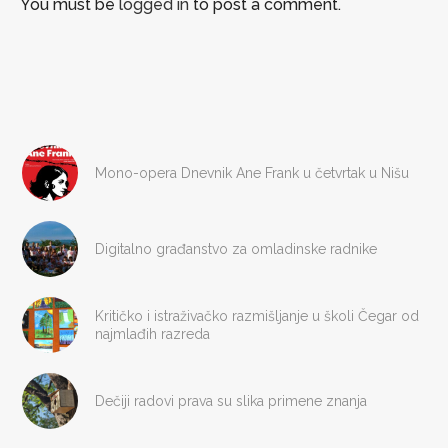
You must be
logged in
to post a comment.
Mono-opera Dnevnik Ane Frank u četvrtak u Nišu
Digitalno građanstvo za omladinske radnike
Kritičko i istraživačko razmišljanje u školi Čegar od
najmlađih razreda
Dečiji radovi prava su slika primene znanja