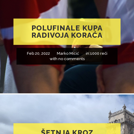
POLUFINALE KUPA
RADIVOJA KORAĆA
Feb 20, 2022
Marko Micić
in:
1000 reči
with
no comments
ŠETNJA KROZ