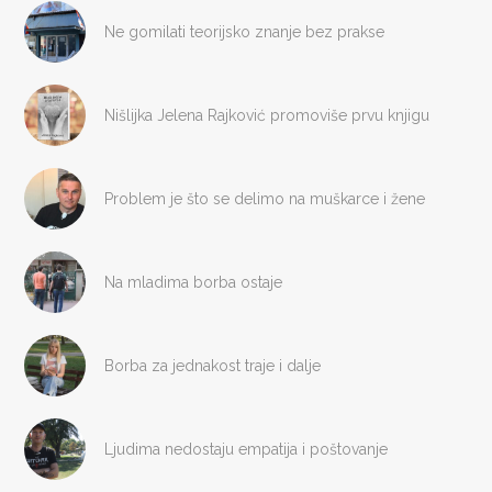
Ne gomilati teorijsko znanje bez prakse
Nišlijka Jelena Rajković promoviše prvu knjigu
Problem je što se delimo na muškarce i žene
Na mladima borba ostaje
Borba za jednakost traje i dalje
Ljudima nedostaju empatija i poštovanje