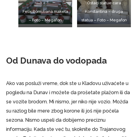
Ostaci statue cara
Felix Romuliana maketa
Konstantina – druga
– Foto – Megafon
statua – Foto – Megafon
Od Dunava do vodopada
Ako vas posluži vreme, dok ste u Kladovu uživaćete u
pogledu na Dunav i možete da prošetate plažom ili da
se vozite brodom. Mi nismo, jer niko nije vozio. Možda
su razlog bile mere zbog korone ili još nije počela
sezona. Nismo uspeli da dobijemo preciznu
informaciju. Kada ste već tu, skoknite do Trajanovog