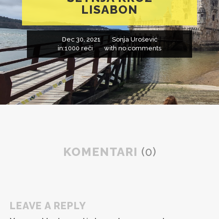
LISABON
Dec 30, 2021
Sonja Urošević
in:
1000 reči
with
no comments
KOMENTARI
(0)
LEAVE A REPLY