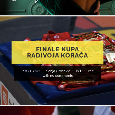
FINALE KUPA
RADIVOJA KORAĆA
Feb 21, 2022
Sonja Urošević
in:
1000 reči
with
no comments