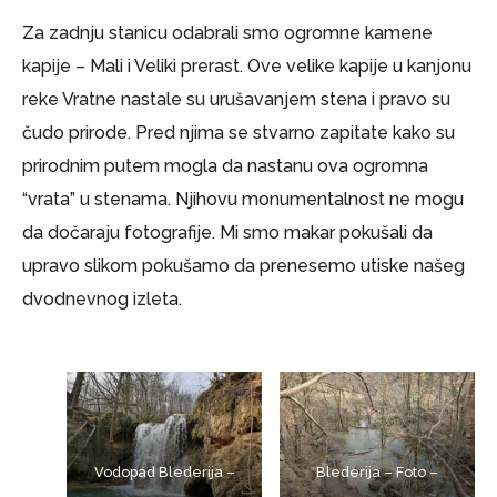
Za zadnju stanicu odabrali smo ogromne kamene
kapije – Mali i Veliki prerast. Ove velike kapije u kanjonu
reke Vratne nastale su urušavanjem stena i pravo su
čudo prirode. Pred njima se stvarno zapitate kako su
prirodnim putem mogla da nastanu ova ogromna
“vrata” u stenama. Njihovu monumentalnost ne mogu
da dočaraju fotografije. Mi smo makar pokušali da
upravo slikom pokušamo da prenesemo utiske našeg
dvodnevnog izleta.
Vodopad Blederija –
Blederija – Foto –