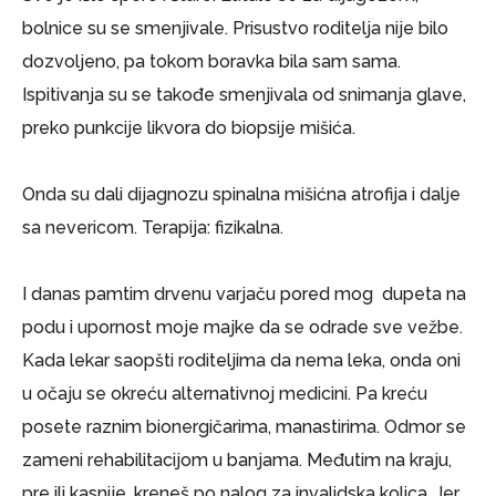
bolnice su se smenjivale. Prisustvo roditelja nije bilo
dozvoljeno, pa tokom boravka bila sam sama.
Ispitivanja su se takođe smenjivala od snimanja glave,
preko punkcije likvora do biopsije mišića.
Onda su dali dijagnozu spinalna mišićna atrofija i dalje
sa nevericom. Terapija: fizikalna.
I danas pamtim drvenu varjaču pored mog dupeta na
podu i upornost moje majke da se odrade sve vežbe.
Kada lekar saopšti roditeljima da nema leka, onda oni
u očaju se okreću alternativnoj medicini. Pa kreću
posete raznim bionergičarima, manastirima. Odmor se
zameni rehabilitacijom u banjama. Međutim na kraju,
pre ili kasnije, kreneš po nalog za invalidska kolica. Jer