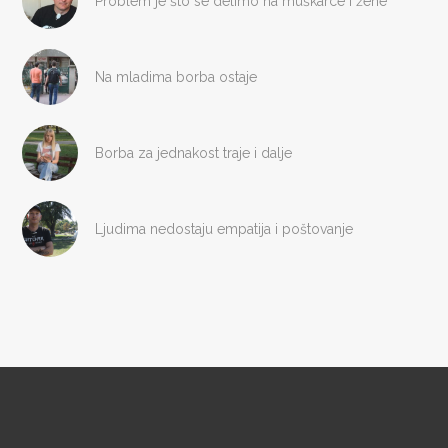
Problem je što se delimo na muškarce i žene
Na mladima borba ostaje
Borba za jednakost traje i dalje
Ljudima nedostaju empatija i poštovanje