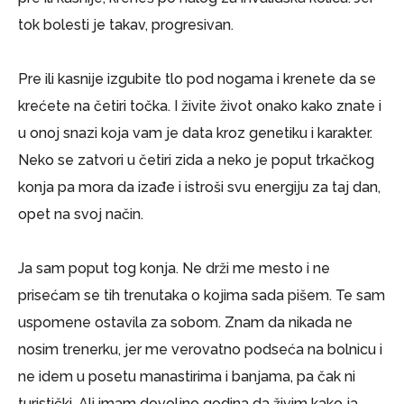
tok bolesti je takav, progresivan.
Pre ili kasnije izgubite tlo pod nogama i krenete da se
krećete na četiri točka. I živite život onako kako znate i
u onoj snazi koja vam je data kroz genetiku i karakter.
Neko se zatvori u četiri zida a neko je poput trkačkog
konja pa mora da izađe i istroši svu energiju za taj dan,
opet na svoj način.
Ja sam poput tog konja. Ne drži me mesto i ne
prisećam se tih trenutaka o kojima sada pišem. Te sam
uspomene ostavila za sobom. Znam da nikada ne
nosim trenerku, jer me verovatno podseća na bolnicu i
ne idem u posetu manastirima i banjama, pa čak ni
turistički. Ali imam dovoljno godina da živim kako ja