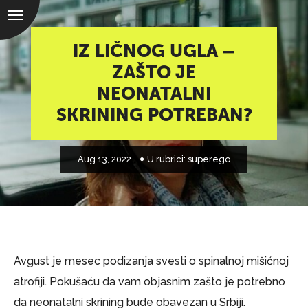
IZ LIČNOG UGLA –
ZAŠTO JE
NEONATALNI
SKRINING POTREBAN?
Aug 13, 2022
U rubrici:
superego
Avgust je mesec podizanja svesti o spinalnoj mišićnoj
atrofiji. Pokušaću da vam objasnim zašto je potrebno
da neonatalni skrining bude obavezan u Srbiji.