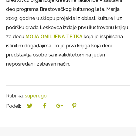
Brestovcu organizuje kreativne radionice – sastavni
deo programa Brestovačkog kulturnog leta. Marija
2019. godine u sklopu projekta iz oblasti kulture i uz
podršku grada Leskovca izdaje prvu ilustrovanu knjigu
za decu
MOJA OMILJENA TETKA
koja je inspirisana
istinitim događajima. To je prva knjiga koja deci
predstavlja osobe sa invaliditetom na jedan
neposredan i zabavan način.
Rubrika:
superego
Podeli: