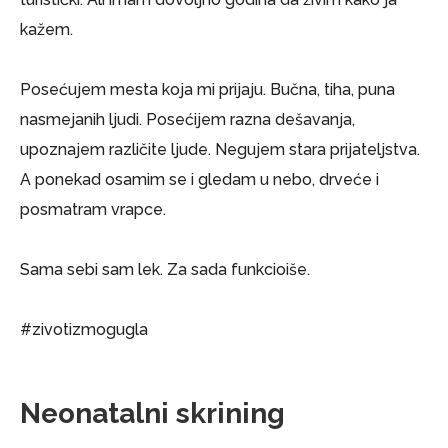
kažem.
Posećujem mesta koja mi prijaju. Bučna, tiha, puna
nasmejanih ljudi. Posećijem razna dešavanja,
upoznajem različite ljude. Negujem stara prijateljstva.
A ponekad osamim se i gledam u nebo, drveće i
posmatram vrapce.
Sama sebi sam lek. Za sada funkcioiše.
#zivotizmogugla
Neonatalni skrining