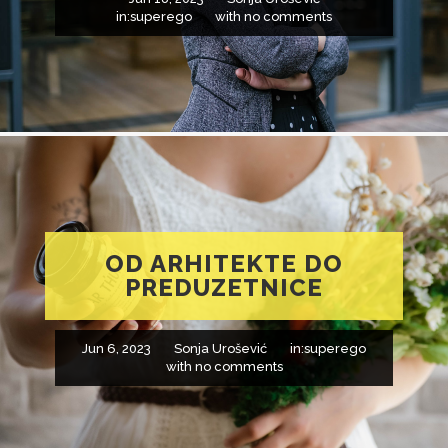
in:
superego
with
no comments
OD ARHITEKTE DO
PREDUZETNICE
Jun 6, 2023
Sonja Urošević
in:
superego
with
no comments