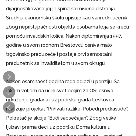
dijagnostikovana joj je spinalna mišićna distrofija.
Srednju ekonomsku školu upisuje kao vanredni učenik
zbog nepristupačnosti objekta osobama koja se kreću
pomoću invalidskih kolica. Nakon diplomiranja 1997.
godine u svom rodnom Brestovcu osniva malo
trgovinsko preduzeće i postaje prvi samostalni
preduzetnik sa invaliditetom u svom okrugu.
Nakon osamnaest godina rada odlazi u penziju. Sa
jakom voljom da učini svet boljim za OSI osniva
udruženje građana i uz podršku grada Leskovca
realizuje projekat “Prihvati razlike-Pobedi predrasude”.
Pokretač je akcije “Budi saosećajan”. Zbog velike
ljubavi prema deci, uz podršku Doma kulture u