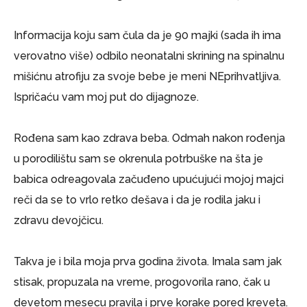
Informacija koju sam čula da je 90 majki (sada ih ima
verovatno više) odbilo neonatalni skrining na spinalnu
mišićnu atrofiju za svoje bebe je meni NEprihvatljiva.
Ispričaću vam moj put do dijagnoze.
Rođena sam kao zdrava beba. Odmah nakon rođenja
u porodilištu sam se okrenula potrbuške na šta je
babica odreagovala začuđeno upućujući mojoj majci
reči da se to vrlo retko dešava i da je rodila jaku i
zdravu devojčicu.
Takva je i bila moja prva godina života. Imala sam jak
stisak, propuzala na vreme, progovorila rano, čak u
devetom mesecu pravila i prve korake pored kreveta.