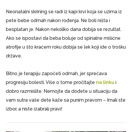
Neonatalni skrining se radi iz kapi krvi koja se uzima iz
pete bebe odmah nakon rođenja. Ne boli ništa i
besplatan je. Nakon nekoliko dana dobija se rezultat.
Ako se ispostavi da beba boluje od spinalne mišićne
atrofije u što kraćem roku dobija se lek koji ide o trošku
države.
Bitno je terapiju započeti odmah, jer sprečava
progresiju bolesti. Više o tome pročitajte
na linku
i
dobro razmislite. Nemojte da dođete u situaciju da
vam sutra vaše dete kaže sa punim pravom – Imali ste
izbor, a niste izabrali pravi!