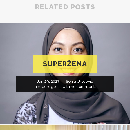
RELATED POSTS
SUPERŽENA
Jun 29, 2023
Sonja Urošević
in:
superego
with
no comments