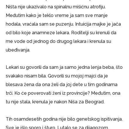
Ništa nije ukazivalo na spinalnu mišićnu atrofiju.
Međutim kako je teklo vreme ja sam sve manje
hodala, vraćala sam se puzenju. Intuicija majke je jača
od bilo koje anamneze lekara. Roditelji su krenuli da
me vode od jednog do drugog lekara i krenula su
ubeđivanja.
Lekari su govorili da sam ja samo jedna lenja beba, što
svakako nisam bila. Govorili su mojoj majci da je
blesava žena da ona želi da joj dete u tim godinama
trči. Ko će poverovati ženi iz provincije? Međutim, ona
tu nije stala, krenula je nakon Niša za Beograd.
Tih osamdesetih godina nije bilo genetskog ispitivanja.
Sve je išlo sporo i šturo. Lutalo se za dijagozom,