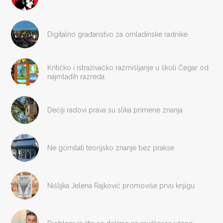
Digitalno građanstvo za omladinske radnike
Kritičko i istraživačko razmišljanje u školi Čegar od
najmlađih razreda
Dečiji radovi prava su slika primene znanja
Ne gomilati teorijsko znanje bez prakse
Nišlijka Jelena Rajković promoviše prvu knjigu