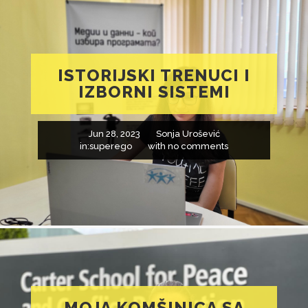
ISTORIJSKI TRENUCI I
IZBORNI SISTEMI
Jun 28, 2023
Sonja Urošević
in:
superego
with
no comments
MOJA KOMŠINICA SA