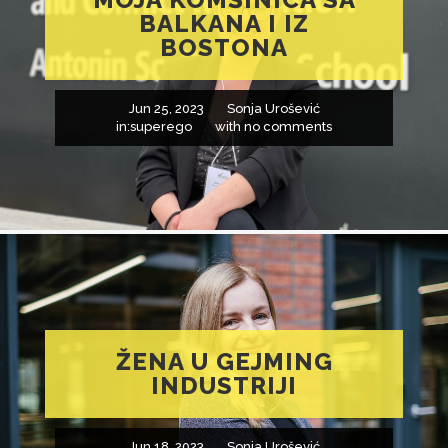
BALKANA I IZ
BOSTONA
Jun 25, 2023
Sonja Urošević
in:
superego
with
no comments
ŽENA U GEJMING
INDUSTRIJI
Jun 18, 2023
Sonja Urošević