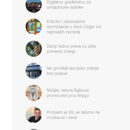
Digitalno građanstvo za
omladinske radnike
Kritičko i istraživačko
razmišljanje u školi Čegar od
najmlađih razreda
Dečiji radovi prava su slika
primene znanja
Ne gomilati teorijsko znanje
bez prakse
Nišlijka Jelena Rajković
promoviše prvu knjigu
Problem je što se delimo na
muškarce i žene