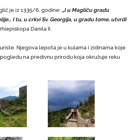
lič je iz 1335/6. godine:
„I u Magliču gradu
ije… I tu, u crkvi Sv. Georgija, u gradu tome, utvrdi
arhiepiskopa Danila II.
turiste. Njegova lepota je u kulama i zidinama koje
 pogledu na predivnu prirodu koja okružuje reku