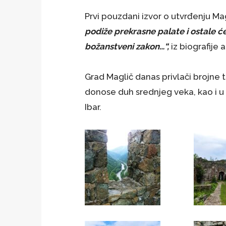
Prvi pouzdani izvor o utvrđenju Mag
podiže prekrasne palate i ostale ćel
božanstveni zakon…“,
iz biografije 
Grad Maglič danas privlači brojne 
donose duh srednjeg veka, kao i u
Ibar.