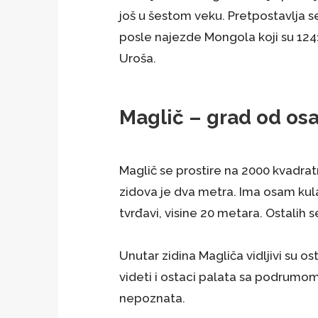
još u šestom veku. Pretpostavlja se
posle najezde Mongola koji su 1241.
Uroša.
Maglič – grad od os
Maglič se prostire na 2000 kvadrat
zidova je dva metra. Ima osam kula,
tvrđavi, visine 20 metara. Ostalih 
Unutar zidina Magliča vidljivi su o
videti i ostaci palata sa podrumom, 
nepoznata.