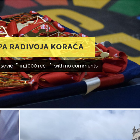
PA RADIVOJA KORAĆA
ošević
in:
1000 reči
with
no comments