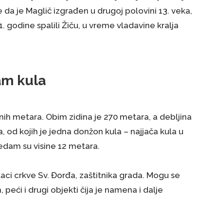
 da je Maglič izgrađen u drugoj polovini 13. veka,
 godine spalili Žiču, u vreme vladavine kralja
am kula
nih metara. Obim zidina je 270 metara, a debljina
 od kojih je jedna donžon kula – najjača kula u
sedam su visine 12 metara.
staci crkve Sv. Đorđa, zaštitnika grada. Mogu se
peći i drugi objekti čija je namena i dalje