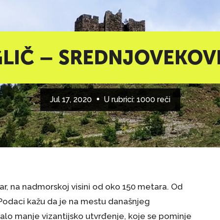
LIČ – SREDNJOVEKOV
Jul 17, 2020
U rubrici:
1000 reči
bar, na nadmorskoj visini od oko 150 metara. Od
 Podaci kažu da je na mestu današnjeg
lo manje vizantijsko utvrđenje, koje se pominje