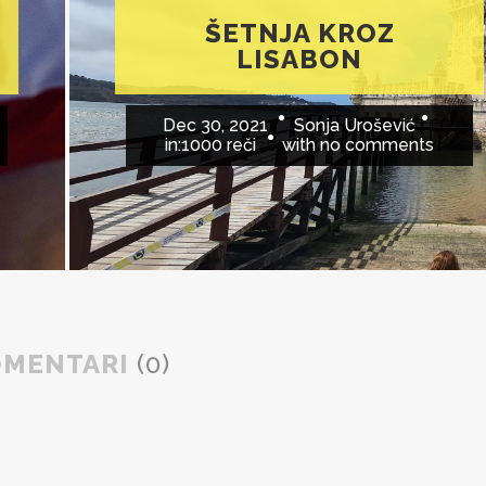
ŠETNJA KROZ
LISABON
Dec 30, 2021
Sonja Urošević
in:
1000 reči
with
no comments
OMENTARI
(0)