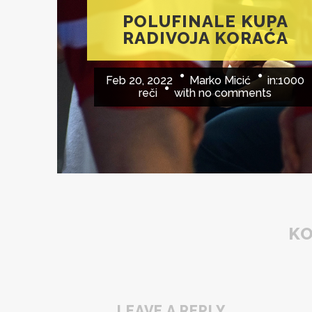
POLUFINALE KUPA
RADIVOJA KORAĆA
Feb 20, 2022
Marko Micić
in:
1000
reči
with
no comments
K
LEAVE A REPLY