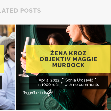
LATED POSTS
ŽENA KROZ
OBJEKTIV MAGGIE
MURDOCK
Apr 4, 2022
Sonja Urošević
in:
1000 reči
with
no comments