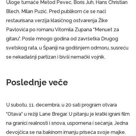
Uloge tumače Metod Pevec, Boris Juh, Hans Christian
Blech, Milan Puzić. Pred publikom će se naći
restaurisana verzija klasičnog ostvarenja Žike
Pavlovića po romanu Vitomila Zupana “Menuet za
gitaru”. Posle mnogo godina od završetka Drugog
svetskog rata, u Španiji na godišnjem odmoru, susreću
se nekadašnji partizan i bivši nemački vojnik.
Poslednje veče
U subotu, 11. decembra, u 20 sati program otvara
“Otava” u režiji Lane Bregar. U pitanju je kratki igrani film
na granici realnosti i snova, uspomena i sećanja. Jedna
devojčica se na bakinom imanju priseća svoje majke.