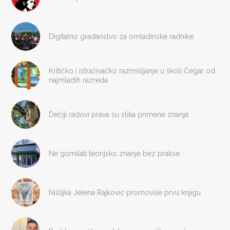
Digitalno građanstvo za omladinske radnike
Kritičko i istraživačko razmišljanje u školi Čegar od
najmlađih razreda
Dečiji radovi prava su slika primene znanja
Ne gomilati teorijsko znanje bez prakse
Nišlijka Jelena Rajković promoviše prvu knjigu