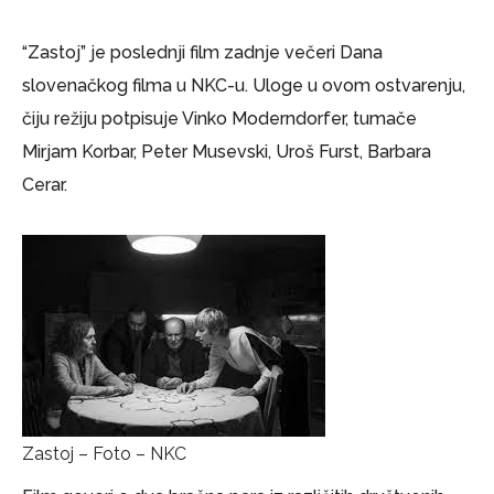
“Zastoj” je poslednji film zadnje večeri Dana
slovenačkog filma u NKC-u. Uloge u ovom ostvarenju,
čiju režiju potpisuje Vinko Moderndorfer, tumače
Mirjam Korbar, Peter Musevski, Uroš Furst, Barbara
Cerar.
Zastoj – Foto – NKC