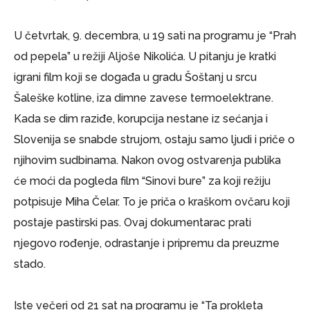
U četvrtak, 9. decembra, u 19 sati na programu je “Prah
od pepela” u režiji Aljoše Nikolića. U pitanju je kratki
igrani film koji se događa u gradu Šoštanj u srcu
Šaleške kotline, iza dimne zavese termoelektrane.
Kada se dim raziđe, korupcija nestane iz sećanja i
Slovenija se snabde strujom, ostaju samo ljudi i priče o
njihovim sudbinama. Nakon ovog ostvarenja publika
će moći da pogleda film “Sinovi bure” za koji režiju
potpisuje Miha Čelar. To je priča o kraškom ovčaru koji
postaje pastirski pas. Ovaj dokumentarac prati
njegovo rođenje, odrastanje i pripremu da preuzme
stado.
Iste večeri od 21 sat na programu je “Ta prokleta