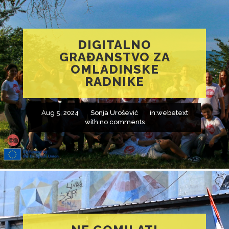
DIGITALNO
GRAĐANSTVO ZA
OMLADINSKE
RADNIKE
Aug 5, 2024
Sonja Urošević
in:
webetext
with
no comments