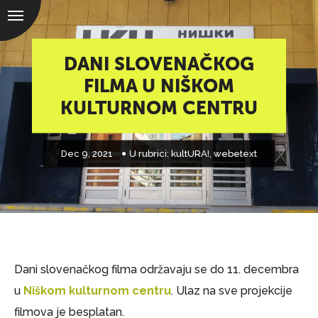
DANI SLOVENAČKOG
FILMA U NIŠKOM
KULTURNOM CENTRU
Dec 9, 2021
U rubrici:
kultURA!
,
webetext
Dani slovenačkog filma održavaju se do 11. decembra
u
Niškom kulturnom centru
. Ulaz na sve projekcije
filmova je besplatan.