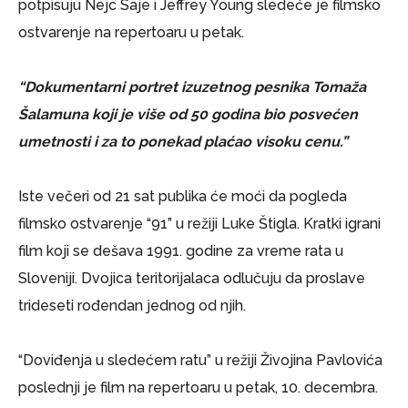
potpisuju Nejc Saje i Jeffrey Young sledeće je filmsko
ostvarenje na repertoaru u petak.
“Dokumentarni portret izuzetnog pesnika Tomaža
Šalamuna koji je više od 50 godina bio posvećen
umetnosti i za to ponekad plaćao visoku cenu.”
Iste večeri od 21 sat publika će moći da pogleda
filmsko ostvarenje “91” u režiji Luke Štigla. Kratki igrani
film koji se dešava 1991. godine za vreme rata u
Sloveniji. Dvojica teritorijalaca odlučuju da proslave
trideseti rođendan jednog od njih.
“Doviđenja u sledećem ratu” u režiji Živojina Pavlovića
poslednji je film na repertoaru u petak, 10. decembra.