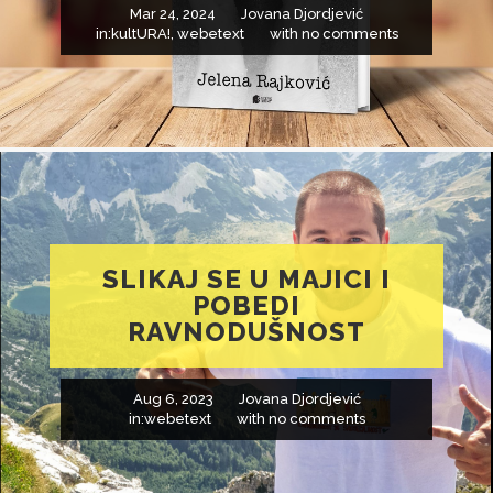
Mar 24, 2024
Jovana Djordjević
in:
kultURA!
,
webetext
with
no comments
SLIKAJ SE U MAJICI I
POBEDI
RAVNODUŠNOST
Aug 6, 2023
Jovana Djordjević
in:
webetext
with
no comments