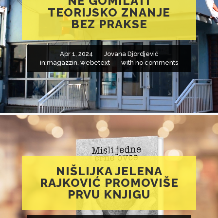
NE GOMILATI
TEORIJSKO ZNANJE
BEZ PRAKSE
Apr 1, 2024
Jovana Djordjević
in:
magazzin
,
webetext
with
no comments
NIŠLIJKA JELENA
RAJKOVIĆ PROMOVIŠE
PRVU KNJIGU