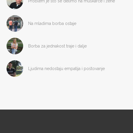
Problem je što se delimo na muškarce i žene
Na mladima borba ostaje
Borba za jednakost traje i dalje
Ljudima nedostaju empatija i poštovanje