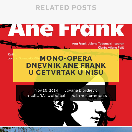
RELATED POSTS
MONO-OPERA
DNEVNIK ANE FRANK
U ČETVRTAK U NIŠU
Nov 26, 2024
Jovana Djordjević
in:
kultURA!
,
webetext
with
no comments