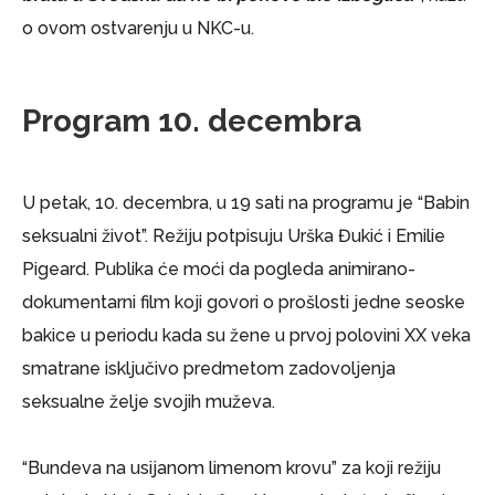
o ovom ostvarenju u NKC-u.
Program 10. decembra
U petak, 10. decembra, u 19 sati na programu je “Babin
seksualni život”. Režiju potpisuju Urška Đukić i Emilie
Pigeard. Publika će moći da pogleda animirano-
dokumentarni film koji govori o prošlosti jedne seoske
bakice u periodu kada su žene u prvoj polovini XX veka
smatrane isključivo predmetom zadovoljenja
seksualne želje svojih muževa.
“Bundeva na usijanom limenom krovu” za koji režiju