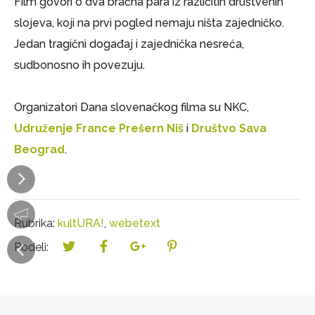
Film govori o dva bračna para iz različitih društvenih
slojeva, koji na prvi pogled nemaju ništa zajedničko.
Jedan tragični događaj i zajednička nesreća,
sudbonosno ih povezuju.
Organizatori Dana slovenačkog filma su NKC,
Udruženje France Prešern Niš
i
Društvo Sava
Beograd
.
Rubrika:
kultURA!
,
webetext
Podeli: