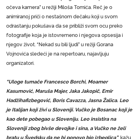
očeva kamera” u režiji Miloša Tomića. Reč je o
animiranoj priči o nestašnom dečaku koji u svom
odrastanju pokušava da se približi svom ocu preko
fotografije koja je istovremeno i njegova opsesija i
njegov život. “Nekad su bili ljudi” u režiji Gorana
Vojnovića sledeći je na repertoaru, najavljuju
organizatori.
“Uloge tumače Francesco Borchi, Moamer
Kasumović, Maruša Majer, Jaka Jakopič, Emir
Hadžihafizbegović, Boris Cavazza, Jasna Žalica. Leo
je Italijan koji živi u Sloveniji. Vučko je Bosanac koji je
kao dete pobegao u Sloveniju. Leo insistira na
Sloveniji zbog bivše devojke i sina, a Vučko ne želi
bratu u Švedsku da ne bi ponovo bio izbeglica”
, kažu