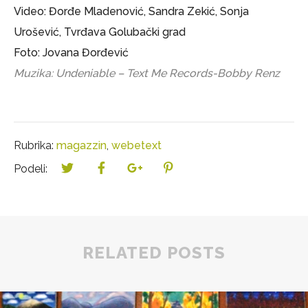
Video: Đorđe Mladenović, Sandra Zekić, Sonja
Urošević, Tvrđava Golubački grad
Foto: Jovana Đorđević
Muzika: Undeniable – Text Me Records-Bobby Renz
Rubrika:
magazzin
,
webetext
Podeli:
RELATED POSTS