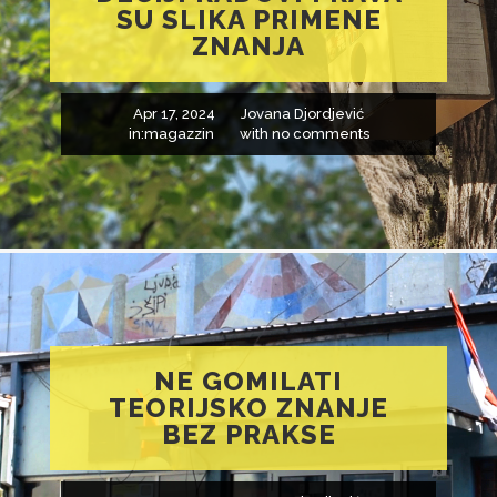
SU SLIKA PRIMENE
ZNANJA
Apr 17, 2024
Jovana Djordjević
in:
magazzin
with
no comments
NE GOMILATI
TEORIJSKO ZNANJE
BEZ PRAKSE