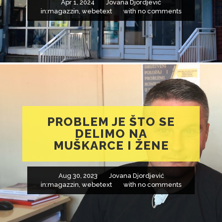
Apr 1, 2024
Jovana Djordjević
in:
magazzin
,
webetext
with
no comments
PROBLEM JE ŠTO SE
DELIMO NA
MUŠKARCE I ŽENE
Aug 30, 2023
Jovana Djordjević
in:
magazzin
,
webetext
with
no comments