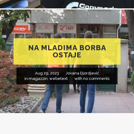
NA MLADIMA BORBA
OSTAJE
Aug 29, 2023
Jovana Djordjević
in:
magazzin
,
webetext
with
no comments