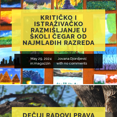
KRITIČKO I
ISTRAŽIVAČKO
RAZMIŠLJANJE U
ŠKOLI ČEGAR OD
NAJMLAĐIH RAZREDA
May 29, 2024
Jovana Djordjević
in:
magazzin
with
no comments
DEČIJI RADOVI PRAVA