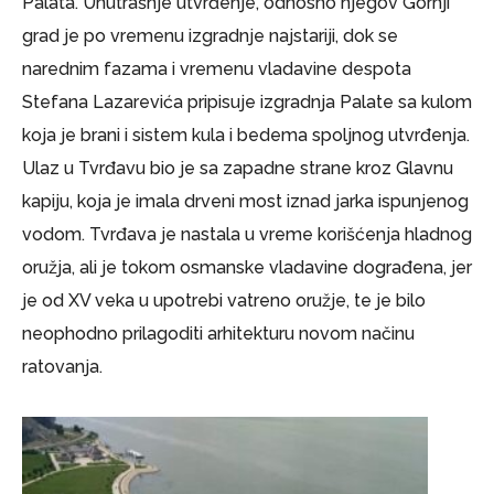
Palata. Unutrašnje utvrđenje, odnosno njegov Gornji
grad je po vremenu izgradnje najstariji, dok se
narednim fazama i vremenu vladavine despota
Stefana Lazarevića pripisuje izgradnja Palate sa kulom
koja je brani i sistem kula i bedema spoljnog utvrđenja.
Ulaz u Tvrđavu bio je sa zapadne strane kroz Glavnu
kapiju, koja je imala drveni most iznad jarka ispunjenog
vodom. Tvrđava je nastala u vreme korišćenja hladnog
oružja, ali je tokom osmanske vladavine dograđena, jer
je od XV veka u upotrebi vatreno oružje, te je bilo
neophodno prilagoditi arhitekturu novom načinu
ratovanja.