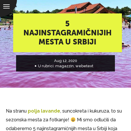
5
NAJINSTAGRAMIČNIJIH
MESTA U SRBIJI
Aug 12, 2020
U rubrici:
magazzin
,
webetext
Na stranu
polja lavande
, suncokreta i kukuruza, to su
sezonska mesta za fotkanje!
Mi smo odlučili da
odaberemo 5 najinstagramičnijih mesta u Srbiji koja