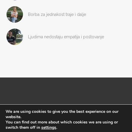
Borba za jednakost traje i dalje
Ljudima nedostaju empatija i poštovanje
We are using cookies to give you the best experience on our
website.
Copyright © Megafon 2016
You can find out more about which cookies we are using or
switch them off in
settings
.
Početna
Impresum
O nama
Uslovi